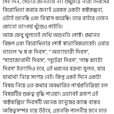
সেই দিন, সেটাও জানতাম না। শুধুমাত্র নারী দিবসের
বিরোধিতা করার জন্যই এরকম একটা কষ্টকল্পনা,
এটাই শুনেছি এবং বিশ্বাস করেছি। তার বাইরে তেমন
কোনো তাৎপর্য খুঁজেও পাইনি।
আজ ফেবু খুলতেই দেখি অগুনতি পোস্ট। প্রধানত
বিদ্রূপ এবং বিরোধিতার পোস্ট স্বাভাবিকভাবেই। এবার
তাহলে “ধ র্ষ ক দিবস”, ” অত্যাচারী দিবস”,
“সাম্রাজ্যবাদী দিবস”, “লুটেরা দিবস”, “গাছ কাটো
দিবস” ইত্যাদিও হবে, এই ধরনের বক্তব্য মূলত, যার
যাথার্থ্য নিয়ে সংশয় নেই। কিন্তু একই দিনে একটা
বিষয় নিয়ে এত কথার অবধারিত পার্শ্বপ্রতিক্রিয়া হল
বিষয়টির গুরুত্ব বৃদ্ধি পাওয়া। এভাবেই ক্রমশ এই
‘কষ্টকল্পিত’ দিবসটি অনেক মানুষের কাছে বাস্তব
অস্তিত্বসম্পন্ন হয়ে উঠবে, এমনকি পালনীয় মনে হতে