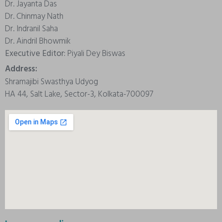
Dr. Jayanta Das
Dr. Chinmay Nath
Dr. Indranil Saha
Dr. Aindril Bhowmik
Executive Editor:
Piyali Dey Biswas
Address:
Shramajibi Swasthya Udyog
HA 44, Salt Lake, Sector-3, Kolkata-700097