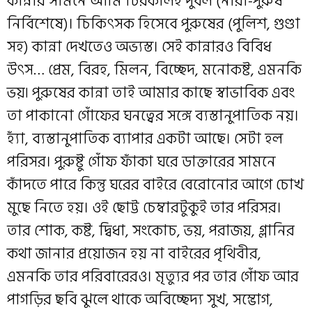
কান্নার সামনে আমি চিরকালই দুর্বল (নারী-পুরুষ
নির্বিশেষে)। চিকিৎসক হিসেবে পুরুষের (পুলিশ, গুণ্ডা
সহ) কান্না দেখতেও অভ্যস্ত। সেই কান্নারও বিবিধ
উৎস… প্রেম, বিরহ, মিলন, বিচ্ছেদ, মনোকষ্ট, এমনকি
ভয়৷ পুরুষের কান্না তাই আমার কাছে স্বাভাবিক এবং
তা পাকানো গোঁফের ঘনত্বের সঙ্গে ব্যস্তানুপাতিক নয়।
হ্যাঁ, ব্যস্তানুপাতিক ব্যাপার একটা আছে। সেটা হল
পরিসর। পুরুষ্টু গোঁফ ফাঁকা ঘরে ডাক্তারের সামনে
কাঁদতে পারে কিন্তু ঘরের বাইরে বেরোনোর আগে চোখ
মুছে নিতে হয়। ওই ছোট্ট চেম্বারটুকুই তার পরিসর।
তার শোক, কষ্ট, দ্বিধা, সংকোচ, ভয়, পরাজয়, গ্লানির
কথা জানার প্রয়োজন হয় না বাইরের পৃথিবীর,
এমনকি তার পরিবারেরও। মৃত্যুর পর তার গোঁফ আর
পাগড়ির ছবি ঝুলে থাকে অবিচ্ছেদ্য সুখ, সম্ভোগ,