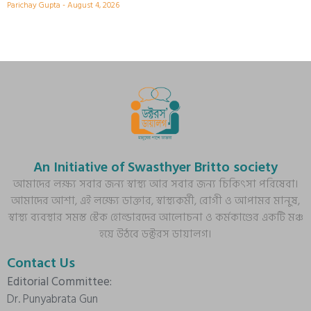
Parichay Gupta
August 4, 2026
An Initiative of Swasthyer Britto society
আমাদের লক্ষ্য সবার জন্য স্বাস্থ্য আর সবার জন্য চিকিৎসা পরিষেবা।
আমাদের আশা, এই লক্ষ্যে ডাক্তার, স্বাস্থ্যকর্মী, রোগী ও আপামর মানুষ,
স্বাস্থ্য ব্যবস্থার সমস্ত স্টেক হোল্ডারদের আলোচনা ও কর্মকাণ্ডের একটি মঞ্চ
হয়ে উঠবে ডক্টরস ডায়ালগ।
Contact Us
Editorial Committee:
Dr. Punyabrata Gun