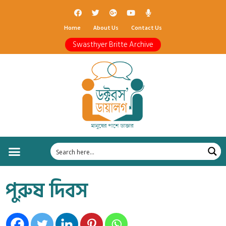
Home
About Us
Contact Us
Swasthyer Britte Archive
পুরুষ দিবস