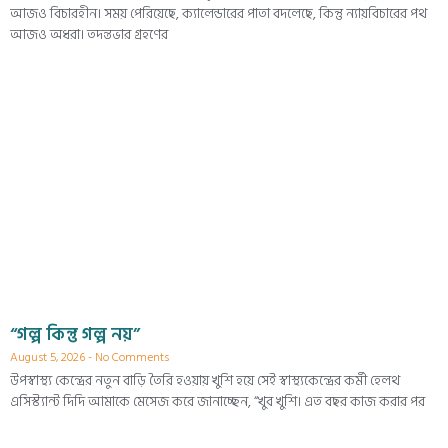
আজও বিচারহীন। সময় পেরিয়েছে, ক্যালেন্ডারের পাতা বদলেছে, কিন্তু ন্যায়বিচারের পথ
আজও অধরা। তদন্তভার গ্রহণের
“গল্প কিন্তু গল্প নয়”
August 5, 2026
No Comments
উপস্বাস্থ্য কেন্দ্রের নতুন বাড়ি তৈরি হওয়ায় খুশি হয়ে সেই স্বাস্থ্যকেন্দ্রের কর্মী হেলথ
এসিস্ট্যান্ট দিদি আমাকে মেসেজ করে জানাচ্ছেন, “খুব খুশি। এত বছর কাজ করার পর