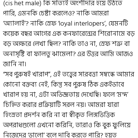
(cis het male) কি সত্যিই অংশীদার হয়ে উঠতে
পারি, এমনকি চেষ্টা করলেও? নাকি আমরা
‘অ্যালাই’? নাকি স্রেফ ‘loyal interlopers’, যেমনটি
কয়েক বছর আগের এক কনফারেন্সের শিরোনামে বড়
বড় অক্ষরে লেখা ছিল? নাকি তাও না, স্রেফ শত্রু বা
অনাসৃষ্টি বা ফালতু ঝামেলা? এর উত্তর আমি আজও
জানি না।
“সব পুরুষই খারাপ”, এই তত্ত্বের সারবত্তা সম্বন্ধে আমার
কোনো বক্তব্য নেই, কিন্তু সব পুরুষ ঠিক একইভাবে
খারাপ হয় না, এটা অভিজ্ঞতায় দেখেছি। ফলে ‘মন্দ’
চিহ্নিত করার প্রক্রিয়াটি সরল নয়। আমরা যারা
হিংস্রতা প্রদর্শন করি না বা স্বীকৃত লিঙ্গভিত্তিক
অপরাধগুলো এখনো করিনি, তারাও কি বুক ফুলিয়ে
নিজেদের ‘ভালো’ বলে দাবি করতে পারি? হয়ত