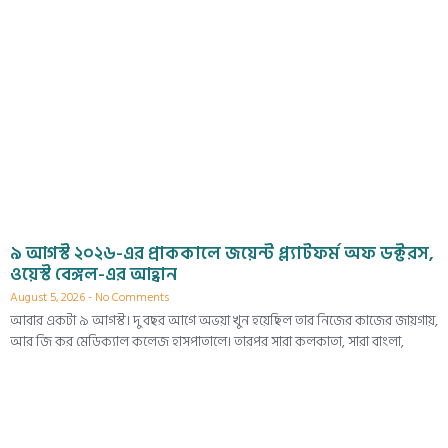
৯ আগস্ট ২০২৬-এর প্রাককালে জয়েন্ট প্ল্যাটফর্ম অফ ডক্টরস,
ওয়েস্ট বেঙ্গল-এর আহ্বান
August 5, 2026
No Comments
আবার একটা ৯ আগস্ট। দু বছর আগে অভয়া খুন হয়েছিল তার নিজের কাজের জায়গায়,
আর জি কর মেডিক্যাল কলেজ হাসপাতালে। তারপর সারা কলকাতা, সারা বাংলা,