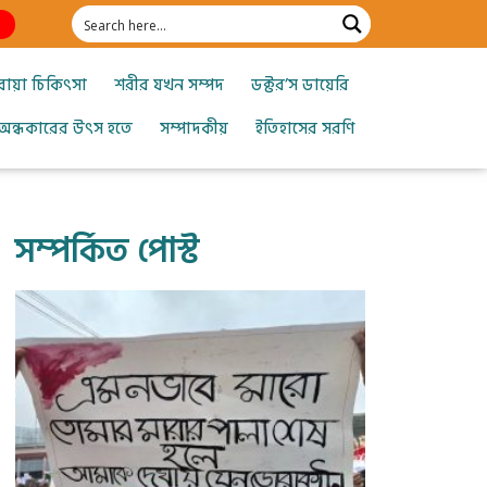
োয়া চিকিৎসা
শরীর যখন সম্পদ
ডক্টর’স ডায়েরি
অন্ধকারের উৎস হতে
সম্পাদকীয়
ইতিহাসের সরণি
সম্পর্কিত পোস্ট