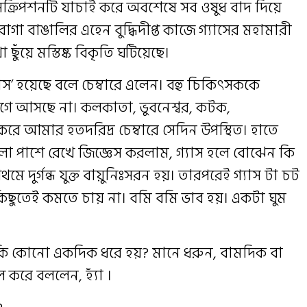
ক্রিপশনটি যাচাই করে অবশেষে সব ওষুধ বাদ দিয়ে
রোগা বাঙালির এহেন বুদ্ধিদীপ্ত কাজে গ্যাসের মহামারী
ুঁয়ে মস্তিষ্ক বিকৃতি ঘটিয়েছে।
াস’ হয়েছে বলে চেম্বারে এলেন। বহু চিকিৎসককে
ে আসছে না। কলকাতা, ভুবনেশ্বর, কটক,
 করে আমার হতদরিদ্র চেম্বারে সেদিন উপস্থিত। হাতে
ো পাশে রেখে জিজ্ঞেস করলাম, গ্যাস হলে বোঝেন কি
মে দুর্গন্ধ যুক্ত বায়ুনিঃসরন হয়। তারপরেই গ্যাস টা চট
। কিছুতেই কমতে চায় না। বমি বমি ভাব হয়। একটা ঘুম
া কি কোনো একদিক ধরে হয়? মানে ধরুন, বামদিক বা
রে বললেন, হ্যাঁ ।