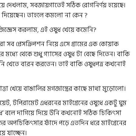
লিয়ে দেখলাম, সবজায়গাতেই সঠিক রোগনির্ণয় হয়েছে।
সা দিয়েছেন। তাহলে কমলো না কেন ?
 জিজ্ঞেস করলাম, এই ওষুধ খেয়ে কমেনি?
সব প্রেসক্রিপশন নিয়ে এসে গ্রামের এক কোয়াক
মধ্যে থেকে শুধু গ্যাসের ওষুধ টা বেছে দিতেন। বাকি
িনি খেতে বারন করতেন। তাই বাকি ওষুধপত্র কখনোই
োঁত্তা খেয়ে বাঙালির মগজাস্ত্রের কাছে মাথা মুড়োলো।
্রোয়েট, টপিরামেট এধরনের মাইগ্রেনের ওষুধে একটু ঘুম
ওষুধ’ বলে দাগিয়ে দিয়ে উনি কখনোই সঠিক চিকিৎসা
ের অপচিকিৎসার ফাঁদে পড়ে এতদিন ধরে মাইগ্রেনের
য়ে যাচ্ছেন।