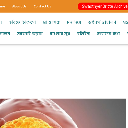
Swasthyer Britte Archive
ome
About Us
Contact Us
ল
ছবিতে চিকিৎসা
মা ও শিশু
মন নিয়ে
ডক্টরস’ ডায়ালগ
ঘর
আন্দোলন
সরকারি কড়চা
বাংলার মুখ
বহির্বিশ্ব
তাহাদের কথা