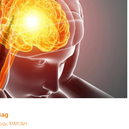
Bag
iology, MMC&H