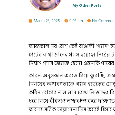
My Other Posts
March 23, 2025
9:03 am
No Commen
আজকাল সব রোগ কেই বাঙালী “গ্যাস” হয়ে
পেটের ব্যথা মানেই গ্যাস হয়েছে। পিঠের ট
নির্ঘাৎ গ্যাস জমেছে ব্রেনে। এমনকি পায়
কারন অনুসন্ধান করতে গিয়ে বুঝেছি, স্ব
নির্নয়ের অপারগতাকে ‘গ্যাস হয়েছে’র
কঠিন রোগের নাম মনে রেখে নিজেদের বিব
ধরে নিয়ে বীরদর্পে লম্ফঝম্প করে দক্ষ
অবশ্য সঠিক ডায়াগনোসিস করেই ফিরে আস