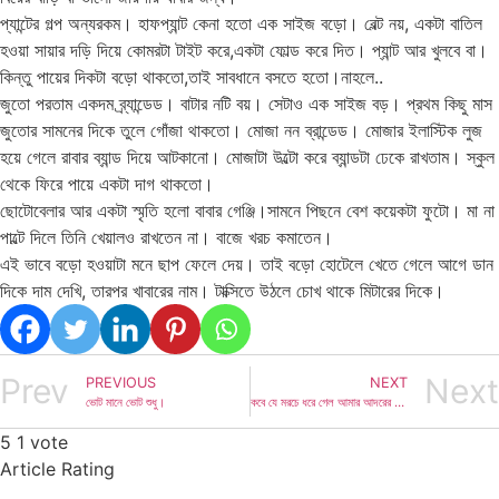
প্যান্টের গল্প অন্যরকম। হাফপ্যান্ট কেনা হতো এক সাইজ বড়ো। বেল্ট নয়, একটা বাতিল
হওয়া সায়ার দড়ি দিয়ে কোমরটা টাইট করে,একটা ফোল্ড করে দিত। প্যান্ট আর খুলবে বা।
কিন্তু পায়ের দিকটা বড়ো থাকতো,তাই সাবধানে বসতে হতো।নাহলে..
জুতো পরতাম একদম ব্র্যান্ডেড। বাটার নটি বয়। সেটাও এক সাইজ বড়। প্রথম কিছু মাস
জুতোর সামনের দিকে তুলে গোঁজা থাকতো। মোজা নন ব্রান্ডেড। মোজার ইলাস্টিক লুজ
হয়ে গেলে রাবার ব্যান্ড দিয়ে আটকানো। মোজাটা উল্টো করে ব্যান্ডটা ঢেকে রাখতাম। স্কুল
থেকে ফিরে পায়ে একটা দাগ থাকতো।
ছোটোবেলার আর একটা স্মৃতি হলো বাবার গেঞ্জি।সামনে পিছনে বেশ কয়েকটা ফুটো। মা না
পাল্টে দিলে তিনি খেয়ালও রাখতেন না। বাজে খরচ কমাতেন।
এই ভাবে বড়ো হওয়াটা মনে ছাপ ফেলে দেয়। তাই বড়ো হোটেলে খেতে গেলে আগে ডান
দিকে দাম দেখি, তারপর খাবারের নাম। টাক্সিতে উঠলে চোখ থাকে মিটারের দিকে।
Prev
Next
PREVIOUS
NEXT
ভোট মানে ভোট শুধু।
কবে যে মরচে ধরে গেল আমার আদরের রেলিঙে, বুঝতেও পারিনি
5
1
vote
Article Rating