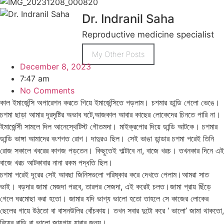
Dr. Indranil Saha
Reproductive medicine specialist
My Other Posts
December 8, 2023
7:47 am
No Comments
কাল ইমার্জেন্সি অপারেশন করতে গিয়ে ইমার্জেন্সিতে পড়লাম। চশমার ডান্ডি গেলো ভেঙে।
চশমা ছাড়া আমার দূরদৃষ্টির অভাব ঘটে,আজকাল আবার কাছের লোকেদের চিনতে পারি না।
ইমার্জেন্সী সামলে দিল আনেস্থেটিস্ট গৌতমদা। মাইক্রপোর দিয়ে ডান্ডি আটকে। চশমার
ডান্ডি ভাঙ্গা আমাদের বংশগত রোগ। দাদুরও ছিল। সেই ভাঙা ডান্ডার চশমা পরেই তিনি
রোজ সকালে খবরের কাগজ পড়তেন। কিছুতেই পাল্টাবে না, বাজে খরচ। তখনকার দিনে এই
বাজে খরচ আটকাবার নানা রকম পদ্ধতি ছিল।
চশমা পরেই দূরের সেই আবছা জিনিসগুলো পরিষ্কার করে দেখতে পেলাম।আমরা সাত
ভাই। বড়দার জামা মেজদা পরবে, তারপর সেজদা, এই করেই চলত।জামা প্রায় ছিঁড়ে
গেলে ঘরমোছা করা হতো। জামার যদি ভাগ্য ভালো হতো তাহলে সে কাজের লোকের
ছেলের গায়ে উঠতো বা বাসনউলির বোঁচকায়। তখন সবার দুটো করে ‘ ভালো’ জামা থাকতো,
বিয়ের বাড়ি বা ভালো জায়গায় যাবার জন্য।