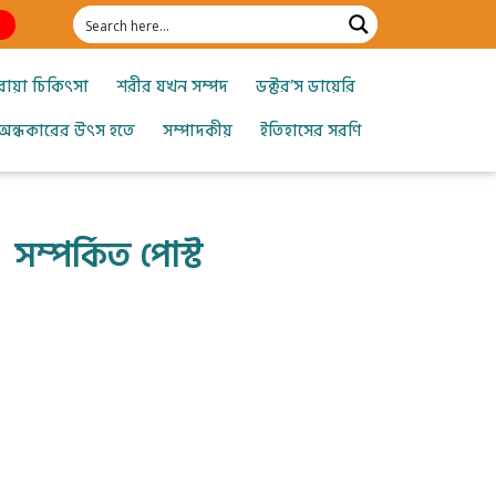
োয়া চিকিৎসা
শরীর যখন সম্পদ
ডক্টর’স ডায়েরি
অন্ধকারের উৎস হতে
সম্পাদকীয়
ইতিহাসের সরণি
সম্পর্কিত পোস্ট