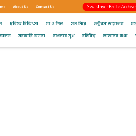
Swasthyer Britte Archive
ome
About Us
Contact Us
ল
ছবিতে চিকিৎসা
মা ও শিশু
মন নিয়ে
ডক্টরস’ ডায়ালগ
ঘর
আন্দোলন
সরকারি কড়চা
বাংলার মুখ
বহির্বিশ্ব
তাহাদের কথা