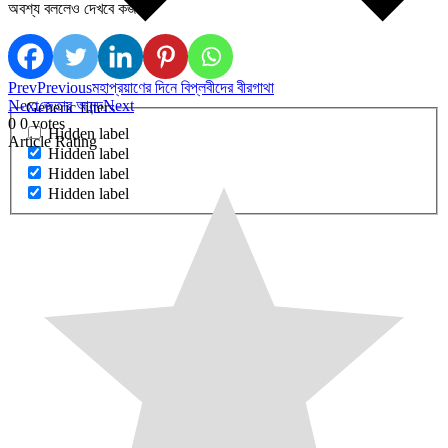
অবশ্য বললেও দেখবে কজন?
Prev
Previous
মহাপ্রয়াণের দিনে বিপ্লবীদের বীরগাথা
Next
জেতার আনন্দ
Next
Generic filters
0
0
votes
Hidden label
Article Rating
Hidden label
Hidden label
Hidden label