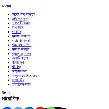
Menu
আরোগ্যের সন্ধানে
ডক্টর অন কল
ছবিতে চিকিৎসা
মা ও শিশু
মন নিয়ে
ডক্টরস’ ডায়ালগ
ঘরোয়া চিকিৎসা
শরীর যখন সম্পদ
ডক্টর’স ডায়েরি
স্বাস্থ্য আন্দোলন
সরকারি কড়চা
বাংলার মুখ
বহির্বিশ্ব
তাহাদের কথা
অন্ধকারের উৎস হতে
সম্পাদকীয়
ইতিহাসের সরণি
Search
মায়োপিক