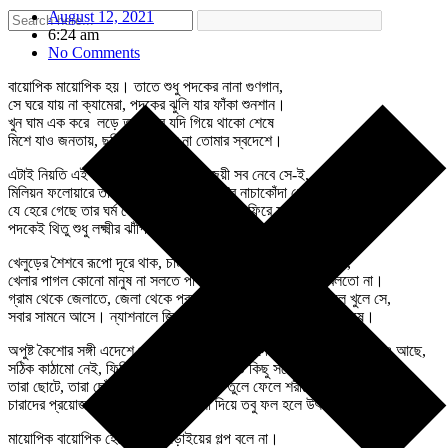
August 12, 2021
6:24 am
No Comments
বায়োপিক মায়োপিক হয়। তাতে শুধু পদকের নানা গুণগান,
সে ঘরে যায় না ক্যামেরা, পদকের ঝুলি যার ফাঁকা শুনশান।
খুন ঘাম এক করে লড়ে তবু হেরে যদি গিয়ে থাকো শেষে
মিশে যাও জনতায়, ছবি কেউ চিনবে না তোমার স্বদেশে।
এটাই নিয়তি এই রিয়েলিটি শো’য়ে। যে বিজয়ী সব নেবে সে-ই,
মিলিয়ন ফলোয়ারে তার নামে দেশ জুড়ে ট্যুইটের নাচাকোঁদা ধেই।
যে হেরে গেছে তার ঘর্ম বেকার, দুঃখের বোঝা নিয়ে ফিরে যাক ঘরে,
পদকেই থিতু শুধু লক্ষ্মীর ঝাঁপি। বাকিদের ভিতু ভিত চির-নড়বড়ে।
খেলুড়ের শৈশবে রূপো দূরে থাক, চামচই জোটেনা। ভরাপেট বিরল ঘটনা,
খেলার পাগল কোনো মানুষ না সলতে পাকালে, সে প্রদীপে আলো জ্বলতো না।
গ্রাম থেকে জেলাতে, জেলা থেকে প্রদেশে, নানা লাল ফিতে ফাঁস খুলে খুলে সে,
সবার সামনে আসে। ন্যাশনালে জিতে কিছু সংবাদে মৃদু ঢেউ দেয় অবশেষে।
অপুষ্ট কৈশোর সঙ্গী এদেশে প্রায় সব খেলুড়ের। প্রাদেশিক রাজনীতি, জাতপাতও আছে,
সঠিক কাঠামো নেই, ফিজিওর লোক নেই, তবু এত কিছু সয়ে প্রতিভারা বাঁচে।
তারা ছোটে, তারা ছোঁড়ে, ভল্ট দেয়, ঘুঁষি মারে, তুলে ফেলে শরীরের দ্বিগুণ ওজন,
চারাদের প্রয়োজন যেই সার জল, সেসব না দিয়ে তবু ফল হলে উৎসব হয় আয়োজন।
মায়োপিক বায়োপিক হেরে যাওয়া লড়াইয়ের গল্প বলে না।