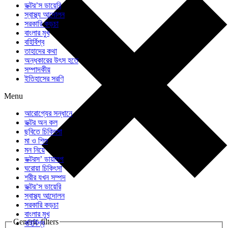
ডক্টর’স ডায়েরি
স্বাস্থ্য আন্দোলন
সরকারি কড়চা
বাংলার মুখ
বহির্বিশ্ব
তাহাদের কথা
অন্ধকারের উৎস হতে
সম্পাদকীয়
ইতিহাসের সরণি
Menu
আরোগ্যের সন্ধানে
ডক্টর অন কল
ছবিতে চিকিৎসা
মা ও শিশু
মন নিয়ে
ডক্টরস’ ডায়ালগ
ঘরোয়া চিকিৎসা
শরীর যখন সম্পদ
ডক্টর’স ডায়েরি
স্বাস্থ্য আন্দোলন
সরকারি কড়চা
বাংলার মুখ
Generic filters
বহির্বিশ্ব