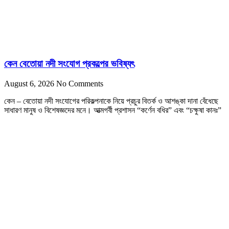
কেন বেতোয়া নদী সংযোগ প্রকল্পের ভবিষ্যৎ
August 6, 2026
No Comments
কেন – বেতোয়া নদী সংযোগের পরিকল্পনাকে নিয়ে প্রচুর বিতর্ক ও আশঙ্কা দানা বেঁধেছে
সাধারণ মানুষ ও বিশেষজ্ঞদের মনে। আত্মগর্বী প্রশাসন “কর্ণেন বধির” এবং “চক্ষুষা কানঃ”