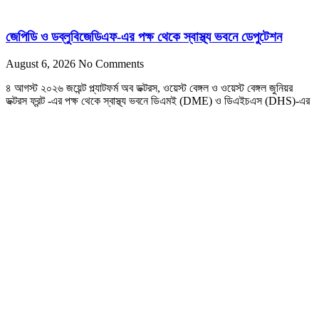
জেপিডি ও ডব্লুবিজেডিএফ-এর পক্ষ থেকে স্বাস্থ্য ভবনে ডেপুটেশন
August 6, 2026
No Comments
৪ আগস্ট ২০২৬ জয়েন্ট প্ল্যাটফর্ম অব ডক্টরস, ওয়েস্ট বেঙ্গল ও ওয়েস্ট বেঙ্গল জুনিয়র
ডক্টরস ফ্রন্ট -এর পক্ষ থেকে স্বাস্থ্য ভবনে ডিএমই (DME) ও ডিএইচএস (DHS)-এর