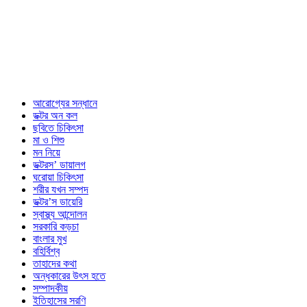
আরোগ্যের সন্ধানে
ডক্টর অন কল
ছবিতে চিকিৎসা
মা ও শিশু
মন নিয়ে
ডক্টরস’ ডায়ালগ
ঘরোয়া চিকিৎসা
শরীর যখন সম্পদ
ডক্টর’স ডায়েরি
স্বাস্থ্য আন্দোলন
সরকারি কড়চা
বাংলার মুখ
বহির্বিশ্ব
তাহাদের কথা
অন্ধকারের উৎস হতে
সম্পাদকীয়
ইতিহাসের সরণি