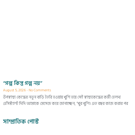
“গল্প কিন্তু গল্প নয়”
August 5, 2026
No Comments
উপস্বাস্থ্য কেন্দ্রের নতুন বাড়ি তৈরি হওয়ায় খুশি হয়ে সেই স্বাস্থ্যকেন্দ্রের কর্মী হেলথ
এসিস্ট্যান্ট দিদি আমাকে মেসেজ করে জানাচ্ছেন, “খুব খুশি। এত বছর কাজ করার পর
সাম্প্রতিক পোস্ট