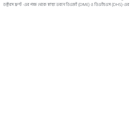
ডক্টরস ফ্রন্ট -এর পক্ষ থেকে স্বাস্থ্য ভবনে ডিএমই (DME) ও ডিএইচএস (DHS)-এর