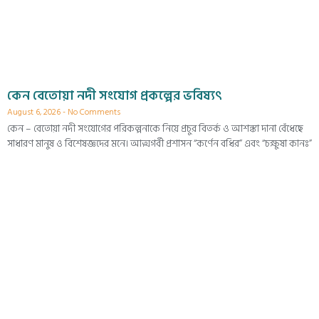
কেন বেতোয়া নদী সংযোগ প্রকল্পের ভবিষ্যৎ
August 6, 2026
No Comments
কেন – বেতোয়া নদী সংযোগের পরিকল্পনাকে নিয়ে প্রচুর বিতর্ক ও আশঙ্কা দানা বেঁধেছে
সাধারণ মানুষ ও বিশেষজ্ঞদের মনে। আত্মগর্বী প্রশাসন “কর্ণেন বধির” এবং “চক্ষুষা কানঃ”