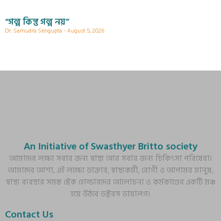
“গল্প কিন্তু গল্প নয়”
Dr. Samudra Sengupta
August 5, 2026
An Initiative of Swasthyer Britto society
আমাদের লক্ষ্য সবার জন্য স্বাস্থ্য আর সবার জন্য চিকিৎসা পরিষেবা।
আমাদের আশা, এই লক্ষ্যে ডাক্তার, স্বাস্থ্যকর্মী, রোগী ও আপামর মানুষ,
স্বাস্থ্য ব্যবস্থার সমস্ত স্টেক হোল্ডারদের আলোচনা ও কর্মকাণ্ডের একটি মঞ্চ
হয়ে উঠবে ডক্টরস ডায়ালগ।
Contact Us