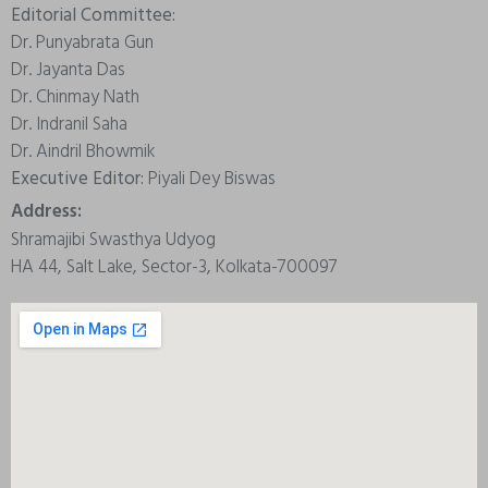
Editorial Committee:
Dr. Punyabrata Gun
Dr. Jayanta Das
Dr. Chinmay Nath
Dr. Indranil Saha
Dr. Aindril Bhowmik
Executive Editor:
Piyali Dey Biswas
Address:
Shramajibi Swasthya Udyog
HA 44, Salt Lake, Sector-3, Kolkata-700097