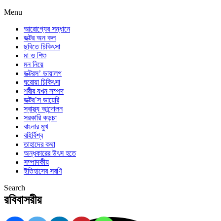
Menu
আরোগ্যের সন্ধানে
ডক্টর অন কল
ছবিতে চিকিৎসা
মা ও শিশু
মন নিয়ে
ডক্টরস’ ডায়ালগ
ঘরোয়া চিকিৎসা
শরীর যখন সম্পদ
ডক্টর’স ডায়েরি
স্বাস্থ্য আন্দোলন
সরকারি কড়চা
বাংলার মুখ
বহির্বিশ্ব
তাহাদের কথা
অন্ধকারের উৎস হতে
সম্পাদকীয়
ইতিহাসের সরণি
Search
রবিবাসরীয়