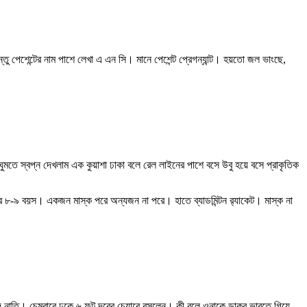
পেশেন্টের নাম পাশে লেখা এ এন সি। মানে পেশেন্ট প্রেগন্যান্ট। হয়তো জল ভাংছে,
 স্বপ্ন দেখলাম এক কুয়াশা ঢাকা বলে রেল লাইনের পাশে বসে উবু হয়ে বসে প্রাকৃতিক
-৯ বয়স। একজন মাস্ক পরে অন্যজন না পরে। হাতে ব্যাডমিন্টন র‍্যাকেট। মাস্ক না
নাতি। চেম্বারে ঢুকে ৬ ফুট দূরের চেয়ারে বসলেন। কী বলে ওনাকে ডাকব ভাবতে গিয়ে