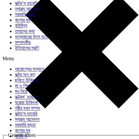
ডক্টর’স ডায়েরি
স্বাস্থ্য আন্দোলন
সরকারি কড়চা
বাংলার মুখ
বহির্বিশ্ব
তাহাদের কথা
অন্ধকারের উৎস হতে
সম্পাদকীয়
ইতিহাসের সরণি
Menu
আরোগ্যের সন্ধানে
ডক্টর অন কল
ছবিতে চিকিৎসা
মা ও শিশু
মন নিয়ে
ডক্টরস’ ডায়ালগ
ঘরোয়া চিকিৎসা
শরীর যখন সম্পদ
ডক্টর’স ডায়েরি
স্বাস্থ্য আন্দোলন
সরকারি কড়চা
বাংলার মুখ
Generic filters
বহির্বিশ্ব