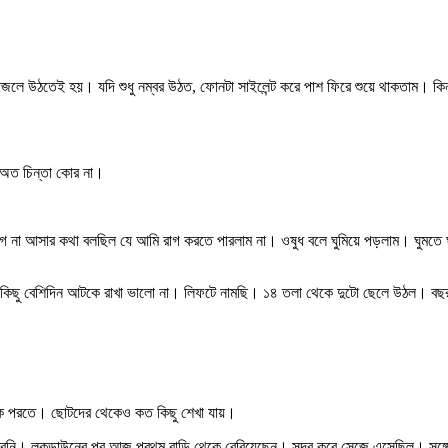
ে উঠতেই হয়। যদি শুধু নম্বর উঠত, ফোনটা সাইলেন্ট করে পাশ ফিরে শুয়ে থাকতাম। কিন্তু 
 অত চিন্তা কোর না।
না আসার কথা বলছিল যে আমি রাগ করতে পারলাম না। ওষুধ বলে ঘুমিয়ে পড়লাম। ঘুমতে ঘুমতে
ছু বেশিদিন আটকে রাখা ভালো না। লিফটে নামছি। ১৪ তলা থেকে দুটো ছেলে উঠল। বছর ৮
াস্ক পরতে। ছোটদের থেকেও কত কিছু শেখা যায়।
রেনি। লকডাউনের পর আজ প্রথম বাড়ি থেকে বেরিয়েছেন। সুন্দর করে সেজে এসেছিল। সঙ্গে 