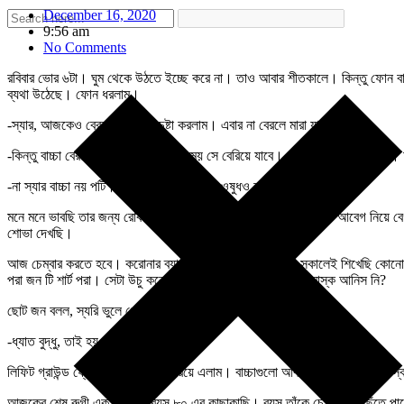
December 16, 2020
9:56 am
No Comments
রবিবার ভোর ৬টা। ঘুম থেকে উঠতে ইচ্ছে করে না। তাও আবার শীতকালে। কিন্তু ফোন বাজল
ব্যথা উঠেছে। ফোন ধরলাম।
-স্যার, আজকেও বেরল না। কত চেষ্টা করলাম। এবার না বেরলে মারা যাব।
-কিন্তু বাচ্চা বেরনোর সময় আছে। ঠিক সময় সে বেরিয়ে যাবে। না হলে সিজার করে দেব।
-না স্যার বাচ্চা নয় পটি। ৩ দিন হয়নি। আপনার ওষুধও কাজ করছে না।
মনে মনে ভাবছি তার জন্য রোববার ভোর ৬ টায় ফোন। কিন্তু মা জননী এত আবেগ নিয়ে বেগ 
শোভা দেখছি।
আজ চেম্বার করতে হবে। করোনার ব্যাকলগ ক্লিয়ার করতে হবে। সকালেই শিখেছি কোনোকি
পরা জন টি শার্ট পরা। সেটা উচু করে নাক, মুখ ঢেকে বলল, তুই আমার মাস্ক আনিস নি?
ছোট জন বলল, স্যরি ভুলে গেছি। তুই আমারটা পরে নে।
-ধ্যাত বুদ্ধু, তাই হয় নাকি!
লিফিট গ্রাউন্ড ফ্লোরে থামলে আমি বেরিয়ে এলাম। বাচ্চাগুলো আবার ওপরে উঠে গেল ম
আজকের শেষ রুগী এক বৃদ্ধা । বয়স ৮০ এর কাছাকাছি। বয়স তাঁকে চেষ্টা করেও ছুঁতে পা