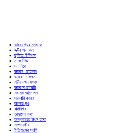
আরোগ্যের সন্ধানে
ডক্টর অন কল
ছবিতে চিকিৎসা
মা ও শিশু
মন নিয়ে
ডক্টরস’ ডায়ালগ
ঘরোয়া চিকিৎসা
শরীর যখন সম্পদ
ডক্টর’স ডায়েরি
স্বাস্থ্য আন্দোলন
সরকারি কড়চা
বাংলার মুখ
বহির্বিশ্ব
তাহাদের কথা
অন্ধকারের উৎস হতে
সম্পাদকীয়
ইতিহাসের সরণি