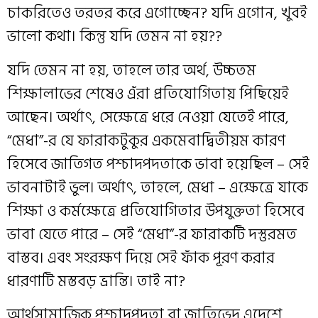
চাকরিতেও তরতর করে এগোচ্ছেন? যদি এগোন, খুবই
ভালো কথা। কিন্তু যদি তেমন না হয়??
যদি তেমন না হয়, তাহলে তার অর্থ, উচ্চতম
শিক্ষালাভের শেষেও এঁরা প্রতিযোগিতায় পিছিয়েই
আছেন। অর্থাৎ, সেক্ষেত্রে ধরে নেওয়া যেতেই পারে,
“মেধা”-র যে ফারাকটুকুর একমেবাদ্বিতীয়ম কারণ
হিসেবে জাতিগত পশ্চাদপদতাকে ভাবা হয়েছিল – সেই
ভাবনাটাই ভুল। অর্থাৎ, তাহলে, মেধা – এক্ষেত্রে যাকে
শিক্ষা ও কর্মক্ষেত্রে প্রতিযোগিতার উপযুক্ততা হিসেবে
ভাবা যেতে পারে – সেই “মেধা”-র ফারাকটি দস্তুরমত
বাস্তব। এবং সংরক্ষণ দিয়ে সেই ফাঁক পূরণ করার
ধারণাটি মস্তবড় ভ্রান্তি। তাই না?
আর্থসামাজিক পশ্চাদপদতা বা জাতিভেদ এদেশে