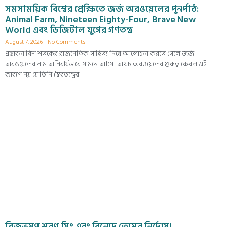
সমসাময়িক বিশ্বের প্রেক্ষিতে জর্জ অরওয়েলের পুনর্পাঠ:
Animal Farm, Nineteen Eighty-Four, Brave New
World এবং ডিজিটাল যুগের গণতন্ত্র
August 7, 2026
No Comments
প্রস্তাবনা বিশ শতকের রাজনৈতিক সাহিত্য নিয়ে আলোচনা করতে গেলে জর্জ
অরওয়েলের নাম অনিবার্যভাবে সামনে আসে। অথচ অরওয়েলের গুরুত্ব কেবল এই
কারণে নয় যে তিনি স্বৈরতন্ত্রের
ব্রিজভূষণ শরণ সিং এবং বিনোদ তোমর নির্দোষ!