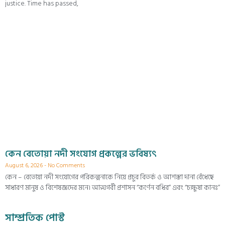
justice. Time has passed,
কেন বেতোয়া নদী সংযোগ প্রকল্পের ভবিষ্যৎ
August 6, 2026
No Comments
কেন – বেতোয়া নদী সংযোগের পরিকল্পনাকে নিয়ে প্রচুর বিতর্ক ও আশঙ্কা দানা বেঁধেছে
সাধারণ মানুষ ও বিশেষজ্ঞদের মনে। আত্মগর্বী প্রশাসন “কর্ণেন বধির” এবং “চক্ষুষা কানঃ”
সাম্প্রতিক পোস্ট