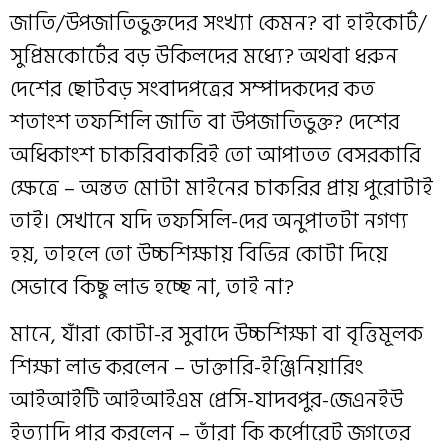
জাতি/উপজাতিভুক্তদের সংখ্যা কেমন? বা হাইকোর্ট/
সুপ্রিমকোর্টের বড় উকিলদের মধ্যে? অথবা ধরুন
দেশের ছোটবড় সংবাদপত্রের সম্পাদকদের কত
শতাংশ তফশিলি জাতি বা উপজাতিভুক্ত? দেশের
অধিকাংশ চাকরিবাকরিই তো আপাতত বেসরকারি
ক্ষেত্রে – অন্তত মোটা মাইনের চাকরির প্রায় পুরোটাই
তাই। সেখানে যদি তফসিলি-দের অনুপাতটা নগণ্য
হয়, তাহলে তো উচ্চশিক্ষায় বিভিন্ন কোটা দিয়ে
সেভাবে কিছু লাভ হচ্ছে না, তাই না?
মানে, যাঁরা কোটা-র সুবাদে উচ্চশিক্ষা বা বৃত্তিমূলক
শিক্ষা লাভ করলেন – ডাক্তারি-ইঞ্জিনিয়ারিং
আইআইটি আইআইএম প্রেসি-যাদবপুর-জেএনইউ
ইত্যাদি পার করলেন – তাঁরা কি কর্পোরেট জগতের