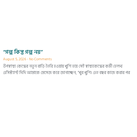
“গল্প কিন্তু গল্প নয়”
August 5, 2026
No Comments
উপস্বাস্থ্য কেন্দ্রের নতুন বাড়ি তৈরি হওয়ায় খুশি হয়ে সেই স্বাস্থ্যকেন্দ্রের কর্মী হেলথ
এসিস্ট্যান্ট দিদি আমাকে মেসেজ করে জানাচ্ছেন, “খুব খুশি। এত বছর কাজ করার পর