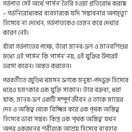
গর্ভপাত সেই অর্থে ‘পার্সন’ তৈরি হওয়া প্রতিরোধ করছে
– গর্ভনিরোধকের ব্যবহারকে যদি ‘সম্ভাবনার অপমৃত্যু’
হিসেবে না দেখেন, গর্ভপাতকেও তেমন করে দেখার
কারণ নেই।
যাঁরা গর্ভপাতের পক্ষে, তাঁরা মানব-ভ্রূণ ও মানবশিশুর
মধ্যে এই ‘পার্সন’ কি ‘পার্সন’ নয়, এই যুক্তির উপরেই
ভরসা করেন। অন্তত করতেন।
পরবর্তীতে জুডিথ থমসন ভ্রূণকে মনুষ্য-পদভুক্ত হিসেবে
ধরেও চমৎকার এক যুক্তি সাজান। তাঁর বক্তব্য, ধরা
যাক, মানব-ভ্রূণ একটি সম্পূর্ণ জীবন ও তাকে মায়ের
দেহ ও অস্তিত্ব থেকে বিচ্ছিন্ন করে এক পৃথক অস্তিত্ব
হিসেবে ভাবা সম্ভব। কিন্তু এক ‘পৃথক অস্তিত্ব’ যখন
অপর একজনের শরীরকে আশ্রয় হিসেবে ব্যবহার