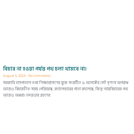
বিচার না হওয়া পর্যন্ত পথ চলা থামবে না।
August 5, 2026
No Comments
সরকারি হাসপাতাল তথা শিক্ষাপ্রাঙ্গণের বুকে সংঘটিত ৯ আগস্টের সেই নৃশংস অপরাধ
আজও বিচারহীন। সময় পেরিয়েছে, ক্যালেন্ডারের পাতা বদলেছে, কিন্তু ন্যায়বিচারের পথ
আজও অধরা। তদন্তভার গ্রহণের