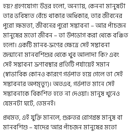
হয়? গ্রহণযোগ্য উত্তর হলো, অন্যায়, কেননা মানুষটা
তার ভবিষ্যত বেঁচে থাকার অধিকার, তার জীবনের
পুরো ক্ষমতা, জীবনের পুরো সম্ভাবনা – আর পাঁচজন
মানুষের মতো জীবন – তা উপভোগ করা থেকে বঞ্চিত
হলো। একটি মানব-ভ্রূণের ক্ষেত্রে সেই সম্ভাবনা
জন্মানো মানবশিশুর থেকে খুব আলাদা কি? এবং
সেই সম্ভাবনা ভ্রূণাবস্থার প্রতিটি পর্যায়েই সমান
(স্বাভাবিক কোনও কারণে গর্ভপাত হয়ে গেলে তা সেই
সম্ভাবনার অপমৃত্যু)। অতএব, গর্ভপাত মানে সেই
সম্ভাবনাকে বিকশিত হতে না দেওয়া। মানুষ খুনেও
যেমনটা ঘটে, তেমনই।
প্রথমত, এই যুক্তি মানলে, গুরুতর রোগগ্রস্ত মানুষ বা
মানবশিশু – যাদের ‘আর পাঁচজন মানুষের মতো