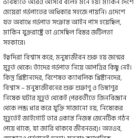
ভবিষ্যতে আরও আসবে বলেই মনে হয়। মার্কিন দেশে
মেয়েরা গর্ভপাতের অধিকার সহজে পায়নি। এদেশে
যত অবাধে গর্ভপাত সংক্রান্ত আইন পাস হয়েছিল,
মার্কিন যুক্তরাষ্ট্রে তা এসেছিল বিস্তর জটিলতা
সহকারে।
ইহুদিরা বিশ্বাস করে, মনুষ্যজীবন শুরু হয় জন্মের
মুহূর্ত থেকে। তাঁদের গর্ভপাত নিয়ে আপত্তির কিছু নেই।
কিন্তু খ্রিষ্টানদের, বিশেষত ক্যাথলিক খ্রিষ্টানদের,
বিশ্বাস – মনুষ্যজীবনের শুরু শুক্রাণু ও ডিম্বাণুর
নিষেক ঘটার মুহূর্ত থেকেই (পরবর্তীতে জিনবিজ্ঞান
থেকে লব্জ ধার করে যুক্তি সাজানো হয়, নিষেকের
মুহূর্তেই জাইগোট তার একান্ত নিজস্ব জেনেটিক গঠন
পেয়ে থাকে, যা জারি থাকবে জীবনভর)। অতএব,