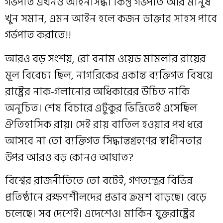
গর্ভপাত এখনও আইনসিদ্ধ। কিন্তু গর্ভপাত আর মানুষ
খুন সমান, এমন আইন হলে কজন ডাক্তার সাহস পাবে
গর্ভপাত করাতে!!
আরও বড় সংশয়, রো বনাম ওয়েড মামলার রায়ের
মূল বিবেচ্য ছিল, নাগরিকের একান্ত ব্যক্তিগত বিষয়ে
রাষ্ট্রের নাক-গলানোর অধিকারের উচিত নাকি
অনুচিত। শেষ বিচারে এটুকুর ভিত্তিতেই এসেছিল
ঐতিহাসিক রায়। সেই রায় বাতিল হওয়ার পথ ধরে
আসবে না তো ব্যক্তিগত সিদ্ধান্তগ্রহণের স্বাধীনতার
উপর আরও বড় কোনও আঘাত?
বিশ্বের রাজনীতিতে তো বটেই, গণতন্ত্রের বিভিন্ন
প্রতিষ্ঠানে রক্ষণশীলদের প্রভাব ক্রমশ বাড়ছে। বেড়ে
চলেছে। সব দেশেই। এদেশেও। মার্কিন যুক্তরাষ্ট্রের