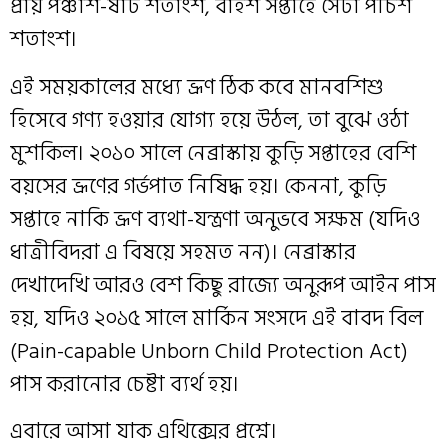
প্রায় পঞ্চাশ-ষাট শতাংশ, বাইশ সপ্তাহে সেটা পঁচিশ
শতাংশ।
এই সময়কালের মধ্যে ভ্রূণ ঠিক কবে মানবশিশু
হিসেবে গণ্য হওয়ার যোগ্য হয়ে উঠল, তা বুঝে ওঠা
মুশকিল। ২০১০ সালে নেব্রাস্কায় কুড়ি সপ্তাহের বেশি
বয়সের ভ্রূণের গর্ভপাত নিষিদ্ধ হয়। কেননা, কুড়ি
সপ্তাহে নাকি ভ্রূণ ব্যথা-যন্ত্রণা অনুভবে সক্ষম (যদিও
ধাত্রীবিদরা এ বিষয়ে সহমত নন)। নেব্রাস্কার
দেখাদেখি আরও বেশ কিছু রাজ্যে অনুরূপ আইন পাস
হয়, যদিও ২০১৫ সালে মার্কিন সংসদে এই বাবদ বিল
(Pain-capable Unborn Child Protection Act)
পাস করানোর চেষ্টা ব্যর্থ হয়।
এবারে আসা যাক এথিক্সের প্রশ্নে।