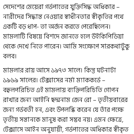
সেদেশের মেয়েরা গর্ভপাতের যুক্তিসিদ্ধ অধিকার –
নারীদের সিদ্ধান্ত নেওয়ার স্বাধীনতার স্বীকৃতির পথে
একটি বড় ধাপ- তা অর্জন করতে পেরেছিলেন।
মামলাটি বিষয়ে বিশদে জানতে হলে উইকিপিডিয়া
থেকে দেখে নিতে পারেন। আমি সংক্ষেপে সারকথাটুকু
বলব।
মামলার রায় আসে ১৯৭৩ সালে। কিন্তু ঘটনাটা
১৯৬৯ সালের। টেক্সাসের নর্মা ম্যাককর্ভে –
বহুলপরিচিত এই মামলায় ব্যক্তিপরিচিতি গোপন
রাখার জন্য আইনি ছদ্মনাম জেন রো – তৃতীয়বারের
জন্য গর্ভবতী হন, এবং উপলব্ধি করেন যে তাঁর পক্ষে
তৃতীয় সন্তানকে মানুষ করা সম্ভব নয়। এমন ক্ষেত্রে,
টেক্সাসে আইন অনুযায়ী, গর্ভপাতের অধিকার স্বীকৃত