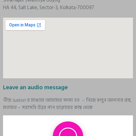
Shramajibi Swasthya Udyog
HA 44, Salt Lake, Sector-3, Kolkata-700097
Leave an audio message
নীচে Justori র মাধ্যমে আমাদের সদস্য হন – নিজে বলুন আপনার প্রশ্ন,
মতামত – সরাসরি উত্তর পান ডাক্তারের কাছ থেকে