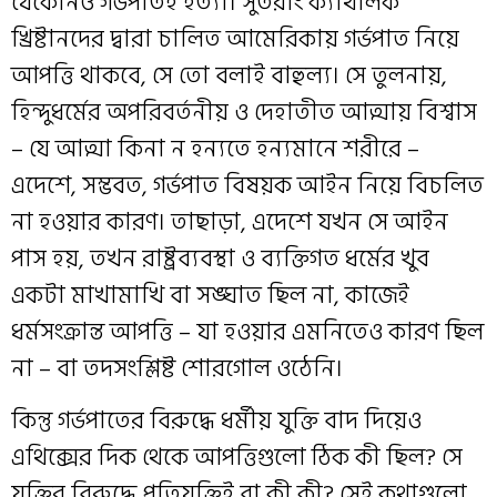
যেকোনও গর্ভপাতই হত্যা। সুতরাং ক্যাথলিক
খ্রিষ্টানদের দ্বারা চালিত আমেরিকায় গর্ভপাত নিয়ে
আপত্তি থাকবে, সে তো বলাই বাহুল্য। সে তুলনায়,
হিন্দুধর্মের অপরিবর্তনীয় ও দেহাতীত আত্মায় বিশ্বাস
– যে আত্মা কিনা ন হন্যতে হন্যমানে শরীরে –
এদেশে, সম্ভবত, গর্ভপাত বিষয়ক আইন নিয়ে বিচলিত
না হওয়ার কারণ। তাছাড়া, এদেশে যখন সে আইন
পাস হয়, তখন রাষ্ট্রব্যবস্থা ও ব্যক্তিগত ধর্মের খুব
একটা মাখামাখি বা সঙ্ঘাত ছিল না, কাজেই
ধর্মসংক্রান্ত আপত্তি – যা হওয়ার এমনিতেও কারণ ছিল
না – বা তদসংশ্লিষ্ট শোরগোল ওঠেনি।
কিন্তু গর্ভপাতের বিরুদ্ধে ধর্মীয় যুক্তি বাদ দিয়েও
এথিক্সের দিক থেকে আপত্তিগুলো ঠিক কী ছিল? সে
যুক্তির বিরুদ্ধে প্রতিযুক্তিই বা কী কী? সেই কথাগুলো