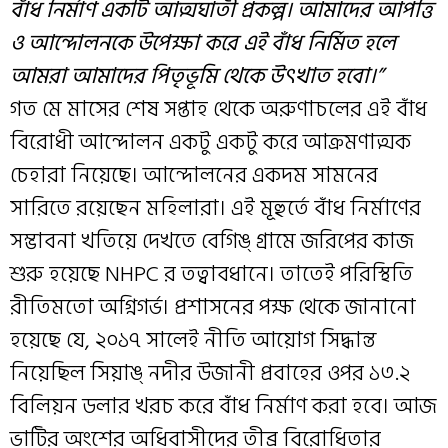
বাঁধ নির্মাণ একটি আত্মঘাতী প্রকল্প। আমাদের আপত্তি
ও আন্দোলনকে উপেক্ষা করে এই বাঁধ নির্মিত হলে
আমরা আমাদের পিতৃভূমি থেকে উৎখাত হবো।”
গত মে মাসের শেষ সপ্তাহ থেকে অরুণাচলের এই বাঁধ
বিরোধী আন্দোলন একটু একটু করে আক্রমণাত্মক
চেহারা নিয়েছে। আন্দোলনের একদম সামনের
সারিতে রয়েছেন মহিলারা। এই মূহুর্তে বাঁধ নির্মাণের
সম্ভাবনা খতিয়ে দেখতে বেগিঙ্ গ্রামে জরিপের কাজ
শুরু হয়েছে NHPC র তত্বাবধানে। তাতেই পরিস্থিতি
রীতিমতো অগ্নিগর্ভ। প্রশাসনের পক্ষ থেকে জানানো
হয়েছে যে, ২০১৭ সালেই নীতি আয়োগ সিদ্ধান্ত
নিয়েছিল সিয়াঙ্ নদীর উজানী প্রবাহের ওপর ১৩.২
বিলিয়ন ডলার খরচ করে বাঁধ নির্মাণ করা হবে। আজ
ভাটির অংশের অধিবাসীদের তীব্র বিরোধিতার