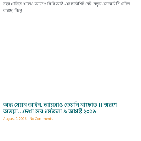
বছর পেরিয়ে গেলেও আজও সি.বি.আই.-এর চার্জশিট নেই। নতুন এস.আই.টি. গঠিত
হয়েছে, কিন্তু
অন্ধ যেমন আইন, আমরাও তেমনি নাছোড় ।। স্মরণে
অভয়া…দেখা হবে ধর্মতলা ৯ আগস্ট ২০২৬
August 9, 2026
No Comments