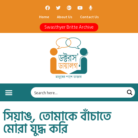
Home
About Us
Contact Us
Swasthyer Britte Archive
সিয়াঙ্, তোমাকে বাঁচাতে
মোরা যুদ্ধ করি