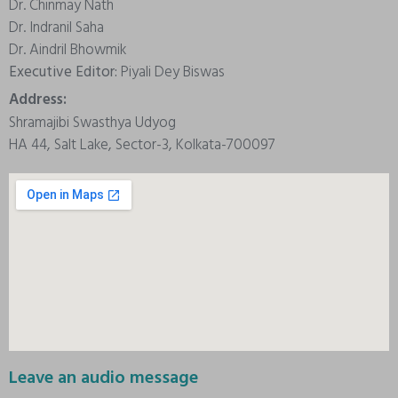
Dr. Chinmay Nath
Dr. Indranil Saha
Dr. Aindril Bhowmik
Executive Editor:
Piyali Dey Biswas
Address:
Shramajibi Swasthya Udyog
HA 44, Salt Lake, Sector-3, Kolkata-700097
Leave an audio message