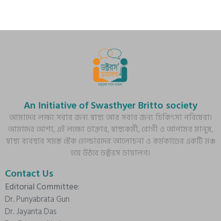
An Initiative of Swasthyer Britto society
আমাদের লক্ষ্য সবার জন্য স্বাস্থ্য আর সবার জন্য চিকিৎসা পরিষেবা।
আমাদের আশা, এই লক্ষ্যে ডাক্তার, স্বাস্থ্যকর্মী, রোগী ও আপামর মানুষ,
স্বাস্থ্য ব্যবস্থার সমস্ত স্টেক হোল্ডারদের আলোচনা ও কর্মকাণ্ডের একটি মঞ্চ
হয়ে উঠবে ডক্টরস ডায়ালগ।
Contact Us
Editorial Committee:
Dr. Punyabrata Gun
Dr. Jayanta Das