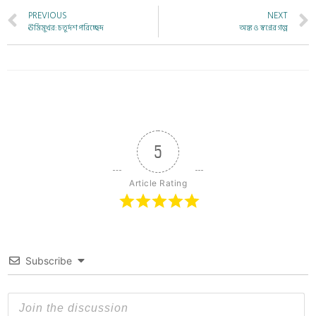
PREVIOUS
NEXT
ঊর্মিমুখর: চতুর্দশ পরিচ্ছেদ
অঙ্ক ও স্বপ্নের গল্প
5
Article Rating
Subscribe