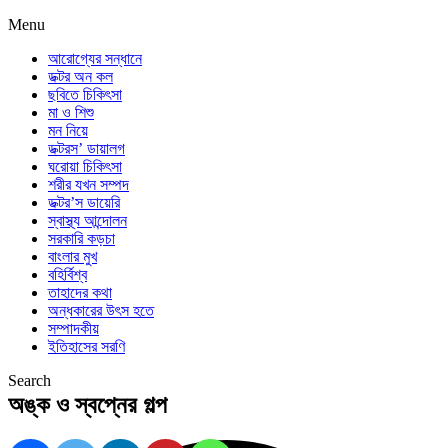
Menu
আরোগ্যের সন্ধানে
ডক্টর অন কল
ছবিতে চিকিৎসা
মা ও শিশু
মন নিয়ে
ডক্টরস’ ডায়ালগ
ঘরোয়া চিকিৎসা
শরীর যখন সম্পদ
ডক্টর’স ডায়েরি
স্বাস্থ্য আন্দোলন
সরকারি কড়চা
বাংলার মুখ
বহির্বিশ্ব
তাহাদের কথা
অন্ধকারের উৎস হতে
সম্পাদকীয়
ইতিহাসের সরণি
Search
অঙ্ক ও স্বপ্নের গল্প