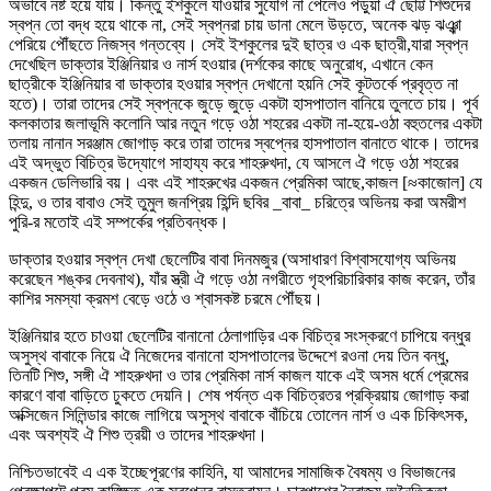
অভাবে নষ্ট হয়ে যায়। কিন্তু ইশকুলে যাওয়ার সুযোগ না পেলেও পড়ুয়া ঐ ছোট্ট শিশুদের
স্বপ্ন তো বদ্ধ হয়ে থাকে না, সেই স্বপ্নরা চায় ডানা মেলে উড়তে, অনেক ঝড় ঝঞ্ঝা
পেরিয়ে পৌঁছতে নিজস্ব গন্তব্যে। সেই ইশকুলের দুই ছাত্র ও এক ছাত্রী,যারা স্বপ্ন
দেখেছিল ডাক্তার ইঞ্জিনিয়ার ও নার্স হওয়ার (দর্শকের কাছে অনুরোধ, এখানে কেন
ছাত্রীকে ইঞ্জিনিয়ার বা ডাক্তার হওয়ার স্বপ্ন দেখানো হয়নি সেই কূটতর্কে প্রবৃত্ত না
হতে)। তারা তাদের সেই স্বপ্নকে জুড়ে জুড়ে একটা হাসপাতাল বানিয়ে তুলতে চায়। পূর্ব
কলকাতার জলাভূমি কলোনি আর নতুন গড়ে ওঠা শহরের একটা না-হয়ে-ওঠা বহুতলের একটা
তলায় নানান সরঞ্জাম জোগাড় করে তারা তাদের স্বপ্নের হাসপাতাল বানাতে থাকে। তাদের
এই অদ্ভুত বিচিত্র উদ্যোগে সাহায্য করে শাহরুখদা, যে আসলে ঐ গড়ে ওঠা শহরের
একজন ডেলিভারি বয়। এবং এই শাহরুখের একজন প্রেমিকা আছে,কাজল [≈কাজোল] যে
হিন্দু, ও তার বাবাও সেই তুমুল জনপ্রিয় হিন্দি ছবির _বাবা_ চরিত্রে অভিনয় করা অমরীশ
পুরি-র মতোই এই সম্পর্কের প্রতিবন্ধক।
ডাক্তার হওয়ার স্বপ্ন দেখা ছেলেটির বাবা দিনমজুর (অসাধারণ বিশ্বাসযোগ্য অভিনয়
করেছেন শঙ্কর দেবনাথ), যাঁর স্ত্রী ঐ গড়ে ওঠা নগরীতে গৃহপরিচারিকার কাজ করেন, তাঁর
কাশির সমস্যা ক্রমশ বেড়ে ওঠে ও শ্বাসকষ্ট চরমে পৌঁছয়।
ইঞ্জিনিয়ার হতে চাওয়া ছেলেটির বানানো ঠেলাগাড়ির এক বিচিত্র সংস্করণে চাপিয়ে বন্ধুর
অসুস্থ বাবাকে নিয়ে ঐ নিজেদের বানানো হাসপাতালের উদ্দেশে রওনা দেয় তিন বন্ধু,
তিনটি শিশু, সঙ্গী ঐ শাহরুখদা ও তার প্রেমিকা নার্স কাজল যাকে এই অসম ধর্মে প্রেমের
কারণে বাবা বাড়িতে ঢুকতে দেয়নি। শেষ পর্যন্ত এক বিচিত্রতর প্রক্রিয়ায় জোগাড় করা
অক্সিজেন সিলিন্ডার কাজে লাগিয়ে অসুস্থ বাবাকে বাঁচিয়ে তোলেন নার্স ও এক চিকিৎসক,
এবং অবশ্যই ঐ শিশু ত্রয়ী ও তাদের শাহরুখদা।
নিশ্চিতভাবেই এ এক ইচ্ছেপূরণের কাহিনি, যা আমাদের সামাজিক বৈষম্য ও বিভাজনের