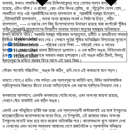
ভাবনায়, কখনও সামাজিক যৌথতায় চিকিৎসাকেন্দ্র গড়ে তোলার স্বপ্ন বাস্তবায়িত
হয়েছে, এটাও ঘটনা। এ রাজ্যে _রেড এইড কিওর সেন্টার_ বা _স্টুডেন্টস হেলথ হোম_ ,
পরবর্তীতে গড়ে ওঠা শ্রমজীবীদের জন্য হাসপাতাল বা _শ্রমজীবী স্বাস্থ্য উদ্যোগ_ ,
_হিউম্যানিটি হাসপাতাল_ , অথবা অন্য রাজ্যের সংঘর্ষ ও নির্মাণের চিহ্ন _শহীদ
হাসপাতাল_ —- এ ধরনের বেশ কিছু উল্লেখযোগ্য উদাহরণ রয়েছে যারা কর্পোরেট পুঁজির
অধীন বেসরকারি হাসপাতালের বিপ্রতীপ ভাবনায় সাধারণ মানুষের স্বাস্থ্যর অধিকারকে
Generic filters
সম্মান জানাতে পারে। সরকারি স্বাস্থ্য পরিষেবার অপ্রতুলতা, দুর্নীতি ও হৃদয়হীনতা সাধারণ
Hidden label
নির্বিত্ত মানুষকে অসহায় করে দেয়। সেখানে লুঠেরা পুঁজির অনিয়ন্ত্রিত বিস্তারের সুযোগে
Hidden label
বেসরকারি চিকিৎসাক্ষেত্রে — পরিষেবা থেকে শিক্ষা — সর্বত্রই লোভ ও লাভের
আক্রমণ। সেখানে বিকল্প ভাবনা রীতিমতো দুঃসাহস। এ এক জটিল অঙ্ক, নিশ্চিতভাবেই
Hidden label
এক বা একাধিক অসমীকরণকে সমাধান করার দুষ্প্রয়াস।এই অঙ্ক কঠিন ঠিকই, কিন্তু
Hidden label
স্বপ্নপূরণের ছবিতে বারবার ফিরে আসে এই দুরূহ বিষয়।
সৌরভ পালোধি পরিচালিত _অঙ্ক কি কঠিন_ ছবি দেখে এই কথাগুলো মনে পড়ল।
ভাবতে গেলে,এ ছবিও শেষ পর্যন্ত এক স্বপ্নপূরণের কাহিনি বলে, বিবিধ আর্থসামাজিক
প্রতিকূলতার বিরুদ্ধে বাঁচতে চাওয়া অস্তিত্বকে এক ধরনের স্বস্তির নিশ্চয়তা দেয়।
কলকাতার আশপাশে, এমনকি কলকাতার পেটের মধ্যে, এমন অসংখ্য জায়গা রয়েছে,
যেখানে বেঁচে থাকাটাই এক কঠিন অঙ্ক।
এমনই এক পটভূমিতে ছবিটা শুরু হচ্ছে এক স্বপ্নসন্ধানী মাস্টারমশাই এর সঙ্গে ইশকুলের
ছাত্রছাত্রীদের কথোপকথনের মধ্যে দিয়ে, যে ইশকুলটা, এই রাজ্যের আরও অসংখ্য
ইশকুলের মতোই বন্ধ হয়ে যাবে করোনা অতিমারির পরে। জানালাগুলো খুলে আকাশ দেখা
ও দেখানোর এমন অনেক সম্ভাবনা আমাদের দেশে রাজনৈতিক ও প্রশাসনিক সদিচ্ছার