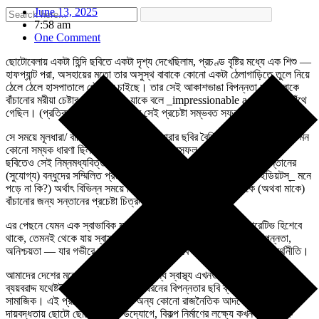
June 13, 2025
7:58 am
One Comment
ছোটোবেলায় একটা হিন্দি ছবিতে একটা দৃশ্য দেখেছিলাম, প্রচণ্ড বৃষ্টির মধ্যে এক শিশু —
হাফপ্যান্ট পরা, অসহায়ের মতো তার অসুস্থ বাবাকে কোনো একটা ঠেলাগাড়িতে তুলে নিয়ে
ঠেলে ঠেলে হাসপাতালে পৌঁছতে চাইছে। তার সেই আকাশভাঙা বিপন্নতা আর বাবাকে
বাঁচানোর মরীয়া চেষ্টার ছবি ঐ বয়সে, যাকে বলে _impressionable age_ , মনে গেঁথে
গেছিল। (প্রতিকূলতার বিরুদ্ধে ছেলের সেই প্রচেষ্টা সম্ভবত সফল হয়নি।)
সে সময়ে মূলধারা/ বাণিজ্যিক ধারা/ব্যতিক্রমী ধারার ছবির বৈশিষ্ট্য বা তফাৎ সম্পর্কে তেমন
কোনো সম্যক ধারণা ছিল না। অনেক পরে বাণিজ্যসফল তথাকথিত মূলধারার হিন্দি
ছবিতেও সেই নিম্নমধ্যবিত্ত পরিবারের অসুস্থ বাবাকে বাঁচানোর চেষ্টা, তাঁর সন্তানের
(সুযোগ্য) বন্ধুদের সম্মিলিত প্রয়াসে সার্থকতা পায়। (জনপ্রিয় ছবি _থ্রি ইডিয়টস্_ মনে
পড়ে না কি?) অর্থাৎ বিভিন্ন সময়ে বিভিন্ন ধরনের ছবিতে অসুস্থ বাবাকে (অথবা মাকে)
বাঁচানোর জন্য সন্তানের প্রচেষ্টা চিত্রনাট্যে চলে আসছে।
এর পেছনে যেমন এক স্বাভাবিক মানবিকতা ও সম্পর্কের আন্তরিকতা ন্যারেটিভ হিশেবে
থাকে, তেমনই থেকে যায় স্বাস্থ্য তথা চিকিৎসা পরিষেবা সম্পর্কে ব্যক্তির বিপন্নতা,
অনিশ্চয়তা — যার গভীরে অনস্বীকার্য বাস্তব হিশেবে থাকে স্বাস্থ্য পরিষেবার অর্থনীতি।
আমাদের দেশের মতো দেশে যখন সকলের জন্য স্বাস্থ্য এখনও দূর অস্ত্, স্বাস্থ্যখাতে
ব্যয়বরাদ্দ যথেষ্টই অপ্রতুল, সেখানে এই ধরনের বিপন্নতার ছবি ব্যক্তিগত হয়েও
সামাজিক। এই প্রতিকূলতার মধ্যেও অন্য কোনো রাজনৈতিক আদর্শের প্রতি
দায়বদ্ধতায় ছোটো ছোটো গোষ্ঠীর উদ্যোগে, বিকল্প নির্মাণের লক্ষ্যে কখনও সমবায়িক