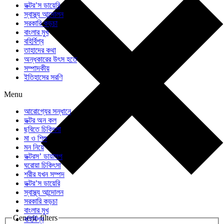
ডক্টর’স ডায়েরি
স্বাস্থ্য আন্দোলন
সরকারি কড়চা
বাংলার মুখ
বহির্বিশ্ব
তাহাদের কথা
অন্ধকারের উৎস হতে
সম্পাদকীয়
ইতিহাসের সরণি
Menu
আরোগ্যের সন্ধানে
ডক্টর অন কল
ছবিতে চিকিৎসা
মা ও শিশু
মন নিয়ে
ডক্টরস’ ডায়ালগ
ঘরোয়া চিকিৎসা
শরীর যখন সম্পদ
ডক্টর’স ডায়েরি
স্বাস্থ্য আন্দোলন
সরকারি কড়চা
বাংলার মুখ
Generic filters
বহির্বিশ্ব