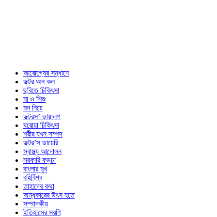
আরোগ্যের সন্ধানে
ডক্টর অন কল
ছবিতে চিকিৎসা
মা ও শিশু
মন নিয়ে
ডক্টরস’ ডায়ালগ
ঘরোয়া চিকিৎসা
শরীর যখন সম্পদ
ডক্টর’স ডায়েরি
স্বাস্থ্য আন্দোলন
সরকারি কড়চা
বাংলার মুখ
বহির্বিশ্ব
তাহাদের কথা
অন্ধকারের উৎস হতে
সম্পাদকীয়
ইতিহাসের সরণি