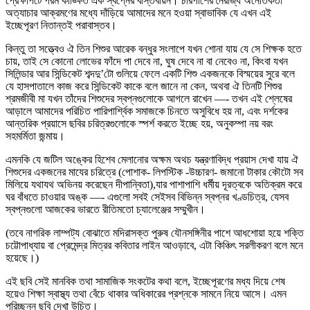
প্রেক্ষাপটে পরম কাঙ্ক্ষিত এক স্বপ্নের বাস্তবায়ন। চারপাশের নৈরাজ্য অনৈতিকতা
অত্যাচার আক্রমণের মধ্যে দাঁড়িয়ে আমাদের মনে হওয়া স্বাভাবিক যে এখন এই
ইচ্ছেপূরণ নিতান্তই পরাবাস্তব।
কিন্তু তা সত্ত্বেও ঐ তিন শিশুর আরেক বন্ধুর সংলাপে যখন শোনা যায় যে সে শিক্ষক হতে
চায়, তাই সে কোনো লোভের ফাঁদে পা দেবে না, ঘুষ দেবে না বা নেবেও না, কিংবা যখন
সিলিন্ডার আর সিন্ডিকেট শব্দদু’টো গুলিয়ে ফেলে একটি শিশু একজনকে বিস্ময়ের সুরে বলে
যে হাসপাতালে কাজ করে সিন্ডিকেট কাকে বলে জানে না কেন, অথবা ঐ তিনটি শিশুর
শ্রমজীবী মা যখন তাঁদের শিশুদের স্বপ্নগুলোকে আগলে রাখেন —- তখন এই শ্লেষের
আড়ালে আমাদের পরিচিত পারিপার্শ্বিক সমাজকে চিনতে অসুবিধে হয় না, এবং দর্শকের
আন্তরিক প্রয়াসে ছবির চরিত্রগুলোকে স্পর্শ করতে ইচ্ছে হয়, অনুকম্পা নয় বরং
সহমর্মিতা জন্মায়।
এমনকি যে জটিল অঙ্কের হিশেব মেলানোর অক্ষম অথচ যন্ত্রণাবিদ্ধ প্রয়াস দেখা যায় ঐ
শিশুদের একজনের মাযের চরিত্রে (পোশাক- লিপস্টিক -উচ্চারণ- জমানো টাকার কৌটো সব
মিলিয়ে যথাযথ অভিনয় করেছেন দীপান্বিতা),যার পাশাপাশি ধর্মীয় দূরত্বকে অতিক্রম করে
ঘর বাঁধতে চাওয়ার অঙ্ক —- এগুলো সবই সেইসব বিভিন্ন স্বপ্নর খণ্ডচিত্র, যেসব
স্বপ্নগুলো আজকের ভারতে রীতিমতো চ্যালেঞ্জের সম্মুখীন।
(তবে নাগরিক লাম্পট্য বোঝাতে মদিরাসক্ত পুরুষ যৌনসঙ্গিনীর পাশে আধশোয়া হয়ে শক্তি
চট্টোপাধ্যায় বা প্রেমেন্দ্র মিত্রর কবিতার লাইন আওড়াবে, এটা কিঞ্চিৎ সরলীকরণ বলে মনে
হয়েছে।)
এই ছবি সেই মানবিক তথা সামাজিক সংকটের কথা বলে, ইচ্ছেপূরণের মধ্য দিয়ে শেষ
হয়েও শিক্ষা স্বাস্থ্য তথা বেঁচে থাকার অধিকারের প্রশ্নকে সামনে নিয়ে আসে। এমন
পরিচ্ছন্ন ছবি দেখা উচিত।