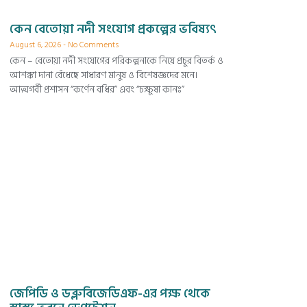
কেন বেতোয়া নদী সংযোগ প্রকল্পের ভবিষ্যৎ
August 6, 2026
No Comments
কেন – বেতোয়া নদী সংযোগের পরিকল্পনাকে নিয়ে প্রচুর বিতর্ক ও
আশঙ্কা দানা বেঁধেছে সাধারণ মানুষ ও বিশেষজ্ঞদের মনে।
আত্মগর্বী প্রশাসন “কর্ণেন বধির” এবং “চক্ষুষা কানঃ”
জেপিডি ও ডব্লুবিজেডিএফ-এর পক্ষ থেকে