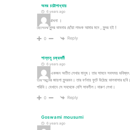
অমর চট্টোপাধ্যায়
6 years ago
সুন্দরের আরাধনা ।
ছেলেটির সুন্দর ভাবনার ছোঁয়া লাগুক আমার মনে , সুন্দর হ‌ই !
Reply
0
শান্তনু চক্রবর্তী
6 years ago
মেজকাকা একজন অতীত লেখার মানুষ। তার সামনে সবসময় ভবিষ্যৎ ঘুরে 
তার পছন্দের জায়গা সুন্দরবন। তার বর্ণনায় ফুটে উঠেছে ভালবাসার ছবি।
পরিধি। যেখানে সে সবথেকে বেশি সাবলীল। দারুণ লেখা।
Reply
0
Goswami mousumi
6 years ago