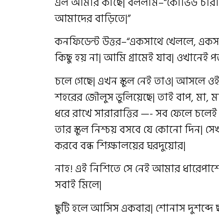
এল আমার কাছে| বললাম–“কোভিড চারদিকে
আমাদের বাড়িতে|”
কনফিডেন্ট উত্তর–“একসাথে খেললে, এক
কিছু হয় না| আমি গ্রামেই যাব| ওখানেই
চলে গেছে| এখন স্কুল নেই তাও| আসলে ওই
শহরের জৌলুস ভুলিয়েছে| তাই বাপ, মা, 
ধরে রাখে সারারাত্তির —- সব ফেলে চলেই
তার স্কুল নিশ্চয় বসবে যে কোনো দিন| স
করবে বন্ধ শিক্ষালয়ের ঘরদুয়োর|
নাহ! এই নিশিতে সে নেই আমার ধারেপাশে
সবাই মিলে|
ছুটি হলে আসিস একবার| শোনাস দুশব্দে ছ