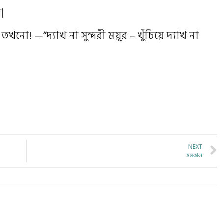
|
নো! —“দ্যাখ না সুন্দরী ময়ূর – খুঁচিয়ে দ্যাখ না
NEXT
সমকাল