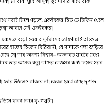
| মা বাবা ঘুরে আসুক| তুই দাদার সাথে থাক
সাথে সবাই মিলে পড়লে, একইরকম মিড ডে টিফিন খেলে
 পড়ব|” আবার সেই ‘একইরকম’|
 একসঙ্গে বড়ো হওয়ার পূর্ণঘাসের জায়গাটাই তাকে এ
মায়ের হাতের চিকেন বিরিয়ানী, যে দাদাকে গলা জড়িয়ে
 গেছে সে| তার অবশ্য বিশ্বাস– অততবড় মাঠের মধ্যে
েখানে তার অনেক বন্ধু| তাদের তেজময় কণ্ঠ নিয়ত সরব
| ভোর উঠলেও থাকবে না| কেবল রেখে গেছে দু শব্দ–
ড়িয়ে থাকা তোর সুখগল্পটা|