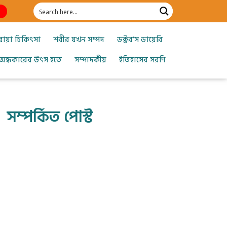
োয়া চিকিৎসা
শরীর যখন সম্পদ
ডক্টর’স ডায়েরি
অন্ধকারের উৎস হতে
সম্পাদকীয়
ইতিহাসের সরণি
সম্পর্কিত পোস্ট