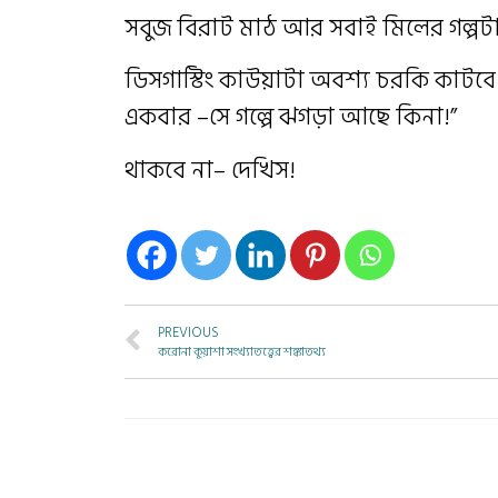
সবুজ বিরাট মাঠ আর সবাই মিলের গল্পটা
ডিসগাস্টিং কাউয়াটা অবশ্য চরকি কাটবে তখ
একবার –সে গল্পে ঝগড়া আছে কিনা!”
থাকবে না– দেখিস!
PREVIOUS
করোনা কুয়াশা সংখ্যাতত্ত্বের শঙ্কাতথ্য