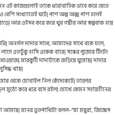
 দিন ওই কাজগুলোই তাকে ধারাবাহিক ভাবে করে যেতে
 বেশি সংখ্যাতেই ঘটে| পাশ অল্প অল্প| পাশ হলেই
ে| আর এইসব করে করে খুব গম্ভীর আর স্বল্পবাক হয়ে
ুরি| অনর্গল দাদার সাথে, আমাদের সাথে বকে চলে,
াগে এতটুকু হাসি একেক বারে| সন্ধের পুজোর টিংটং
ির আওয়াজ| মারকুটি দাদাটাকে জড়িয়ে ঘুমোয়| দাদার
সিদ্ধ খায়|
মার থেকে মোবাইল নিল কেঁদেকেটে| তারপর
ুল মুঠো করে ধরে বসে রইল| চোখে কেমন সহায়হীনের
মায়| মনের ভূতপাখিটা বলল–“যা ময়ূরা, জিজ্ঞেস