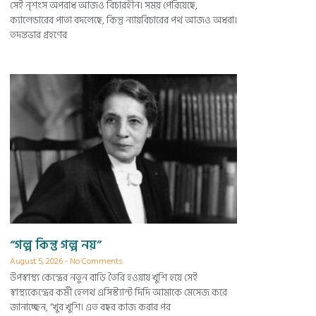
সেই নৃশংস অপরাধ আজও বিচারহীন। সময় পেরিয়েছে,
ক্যালেন্ডারের পাতা বদলেছে, কিন্তু ন্যায়বিচারের পথ আজও অধরা।
তদন্তভার গ্রহণের
“গল্প কিন্তু গল্প নয়”
August 5, 2026
No Comments
উপস্বাস্থ্য কেন্দ্রের নতুন বাড়ি তৈরি হওয়ায় খুশি হয়ে সেই
স্বাস্থ্যকেন্দ্রের কর্মী হেলথ এসিস্ট্যান্ট দিদি আমাকে মেসেজ করে
জানাচ্ছেন, “খুব খুশি। এত বছর কাজ করার পর