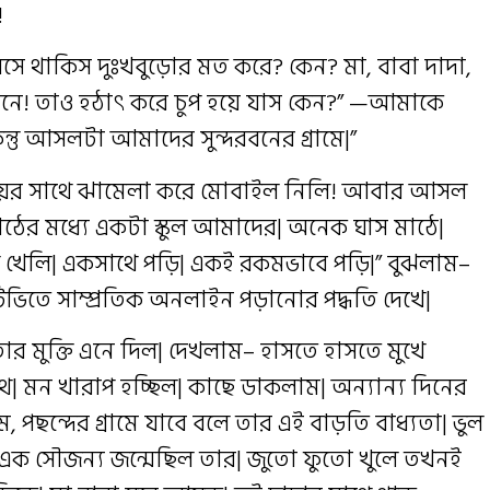
!
বসে থাকিস দুঃখবুড়োর মত করে? কেন? মা, বাবা দাদা,
ানে! তাও হঠাৎ করে চুপ হয়ে যাস কেন?” —আমাকে
তু আসলটা আমাদের সুন্দরবনের গ্রামে|”
ের সাথে ঝামেলা করে মোবাইল নিলি! আবার আসল
ঠের মধ্যে একটা স্কুল আমাদের| অনেক ঘাস মাঠে|
ে খেলি| একসাথে পড়ি| একই রকমভাবে পড়ি|” বুঝলাম–
ভিতে সাম্প্রতিক অনলাইন পড়ানোর পদ্ধতি দেখে|
 তার মুক্তি এনে দিল| দেখলাম– হাসতে হাসতে মুখে
থে| মন খারাপ হচ্ছিল| কাছে ডাকলাম| অন্যান্য দিনের
 পছন্দের গ্রামে যাবে বলে তার এই বাড়তি বাধ্যতা| ভুল
এক সৌজন্য জন্মেছিল তার| জুতো ফুতো খুলে তখনই