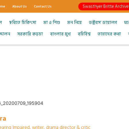
Swasthyer Britte Archive
ome
About Us
Contact Us
ল
ছবিতে চিকিৎসা
মা ও শিশু
মন নিয়ে
ডক্টরস’ ডায়ালগ
ঘর
আন্দোলন
সরকারি কড়চা
বাংলার মুখ
বহির্বিশ্ব
তাহাদের কথা
ra
aring Impaired, writer, drama director & critic