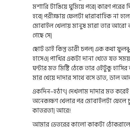
মশারি টাঙিয়ে ঘুমিয়ে পরে| কারণ পরের
হবে| পরীক্ষায় ফেলটা ধারাবাহিক না হলেও
মোবাইল খেলায় মানুষ মারা তার আরো বাড়
গেছে সে|
ছোট ভাই কিন্তু ভারী চপল| এক কথা ফুলঝ
হাসেও| পাখির একটা দানা খেতে যত সময় ল
ঘন্টার মত মিষ্টি ঠেকে তার ওইটুকু হাস
মার খেয়ে দাদার সাথে বসে ভাত, ডাল আলু
একদিন–হঠাৎ| দেখলাম দাদার মত করেই 
অনেকক্ষণ খেলার পর মোবাইলটা ফেলে চ
কাতরতা| আরে!
আমার ভেতরের কালো কাকটা ঠোকরালো আ