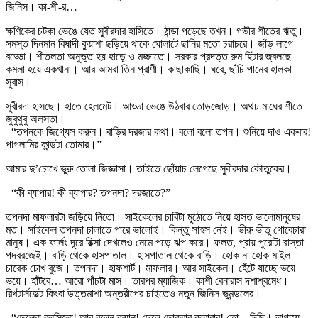
জিনিস। কা-শী-র…
ক্ষণিকের চটকা ভেঙে যেত সুবীরদার হাসিতে। ঠান্ডা পড়েছে তখন। গভীর শীতের ঋতু।
সমস্ত দিনমান বিষাদী কুয়াশা ছড়িয়ে থাকে ঘোলাটে ছানির মতো চরাচরে। জাঁড় লাগে
বড্ডো। শীতলতা অনুভূত হয় হাড়ে ও মজ্জাতে। সরকার প্রদত্ত রুম হিটার জ্বলছে
কমলা হয়ে একখানা। আর আমরা তিন প্রাণী। কাছাকাছি। ঘরে, ছাঁচি পানের হালকা
সুবাস।
সুবীরদা হাসছে। হাতে হেলমেট। আড্ডা ভেঙে উঠবার তোড়জোড়। অথচ মাঘের শীতে
জুবুথুবু অলসতা।
–“তপনকে জিগ্যেস করুন। বাড়ির দরজার কথা। বলো বলো তপন। শুনিয়ে দাও একবার!
পাগলামির কান্ডটা তোমার।”
আমার দু’চোখে ভুরু তোলা জিজ্ঞাসা। তাইতে ছোঁয়াচ লেগেছে সুবীরদার কৌতুকের।
–“কী ব্যাপার! কী ব্যাপার? তপনদা? দরজাতে?”
তপনদা মাফলারটা জড়িয়ে নিতো। সাইকেলের চাবিটা মুঠোতে নিয়ে হাসত ভালোমানুষের
মত। সাইকেল তপনদা চালাতে পারে ভালোই। কিন্তু সাহস নেই। ভীরু ভীতু গোবেচারা
মানুষ। এক ফার্লং দূরে রিক্সা দেখলেও নেমে পড়ে ঝপ করে। ফলত, প্রায় পুরোটা রাস্তা
পদব্রজেই। বাড়ি থেকে হাসপাতাল। হাসপাতাল থেকে বাড়ি। হোক না হোক মাইল
চারেক চোখ বুজে। তপনদা। হাফশার্ট। মাফলার। আর সাইকেল। হেঁটে যাচ্ছে ভয়ে
ভয়ে। হাঁটবে… আরো পাঁচটা মাস। তারপর ম্যাজিক। কাশী বেনারাস দশাশ্বমেধ।
রিখটার্সভেল্ট কিংবা উত্তমাশা অন্তরীপের চাইতেও নতুন জিনিস ভূমন্ডলের।
–“ছেলেরা বলসিলো! আর বলেন ক্যান! ছেলে ছোকরার কারাবার! তো…দিছি। লাগায়ে