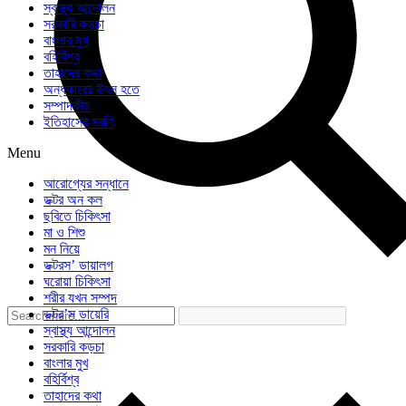
স্বাস্থ্য আন্দোলন
সরকারি কড়চা
বাংলার মুখ
বহির্বিশ্ব
তাহাদের কথা
অন্ধকারের উৎস হতে
সম্পাদকীয়
ইতিহাসের সরণি
Menu
আরোগ্যের সন্ধানে
ডক্টর অন কল
ছবিতে চিকিৎসা
মা ও শিশু
মন নিয়ে
ডক্টরস’ ডায়ালগ
ঘরোয়া চিকিৎসা
শরীর যখন সম্পদ
ডক্টর’স ডায়েরি
স্বাস্থ্য আন্দোলন
সরকারি কড়চা
বাংলার মুখ
বহির্বিশ্ব
তাহাদের কথা