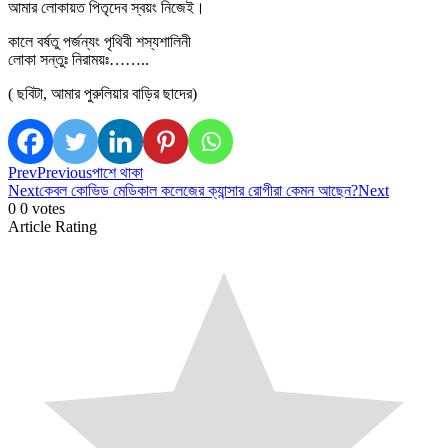
আমার লোকায়ত পিতৃদেব স্বয়ং নিজেই।
কালে বর্ষতু পর্জন্যং পৃথিবী শস্যশালিনী
লোকা সন্তুঃ নিরাময়ঃ……..
( ছবিটা, আমার পুরুলিয়ার বাড়ির ছাদের)
Prev
Previous
পাশে থাকা
Next
কেবল কোভিড মেডিকাল কলেজের ক্যান্সার রোগীরা কেমন আছেন?
Next
0
0
votes
Article Rating