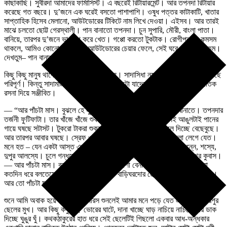
কাছাকাছি। সুবীরদা আমাদের ফার্মাসিস্ট। এ বছরেই রিটায়ারমেন্ট। আর তপনদা রিটায়ার
করেছে গত বছরে। দু’জনে এক ঘরেই বসতো পাশাপাশি। ওষুধ পত্তর কাটাকাটি, খাতার
সাপ্তাহিক হিসেব মেলানো, আউটডোরের টিকিটে নাম লিখে দেওয়া। এইসব। আর তারই
মাঝে চলতো ছোট্ট গেরস্থালী। পান বানাতো তপনদা। চুন সুপারি, মৌরী, বাংলা পাতা।
বানিয়ে, তারপর দু’জনে ভাগটাগ করে খেত। গপ্পো করতো টুকটাক। রোগীপত্তর কমসম
থাকলে, আমিও কোনো কোনোদিন আউটডোরের চেয়ার ফেলে, সেই ঘরে এসে সেঁধোতুম।
দেখতুম– পান বানাচ্ছে তপনদা।
কিছু কিছু মানুষ থাকে, যারা বড্ডো সাদামাটা হয়। সাদাসিধা নয় কিন্তু। বিষয় বাসনা আছে
পরিপূর্ণ। কিন্তু সাদামাটা। চারপাশটা আর সবকিছুটা যাদের বড়োই ছোটোখাটো জাগতিক
রসনা দিয়ে সঞ্জীবিত।
— “আর পাঁচটা মাস। বুঝলে হে সুবীর…” তপনদা বলতো পান বানাতে বানাতে। তপনদার
তর্জনী ফুটিফাটা। তার খাঁজে খাঁজে শুকনো সাদাটে চুনের কলঙ্ক। সেই আঙুলটাই পানের
গায়ে ঘষছে সটাসট। টুকরো টাকরা শুকনো চুণের দলা ছুঁড়ে ছুঁড়ে ফেলে দিচ্ছে বেছেবুছে।
আর তারপর আবার ঘষছে। স্রেফ ওই ঘষাটুকু দেখতেই আমার ভারী ভালো লেগে যেত।
মনে হত – যেন একটা আস্ত একটা মানুষ জড়িয়ে মড়িয়ে মাখামাখি আছে অন্নে, শস্যে,
দুপুর আলস্যে। চুলে গন্ধতেল। পরনে দর্জির বানানো হাফশার্ট। দাঁতে, গৃহস্থের কুবাস।
— আর পাঁচটা মাস। বুঝলে হে সুবীর.. তারপর কাশী বেনারস যাবো। ঘুরতে। ওর মা
কতদিন ধরে বলতেসে…। এইবারেহঃ যাবো। বাড়িঘরদোর ছেলেদের হাতে ফেলে থুয়ে।
আর তো পাঁচটা মাস…। বলো?
শুনে আমি অবাক হয়ে যেতাম। বেনারস শুনলেই আমার মনে পড়ে যেত একটি মায়া ভরপুর
ছেলের মুখ। আর কিছু কবুতর। ভোরের ঘাটে, দানা খাচ্ছে ঘাড় নাচিয়ে নাচিয়ে আর ডাক
দিচ্ছে ঘুঙুর ঘুঁ। কথকঠাকুরের হাত ধরে সেই ছেলেটিই গিছলো একবার আধ-অন্ধকার