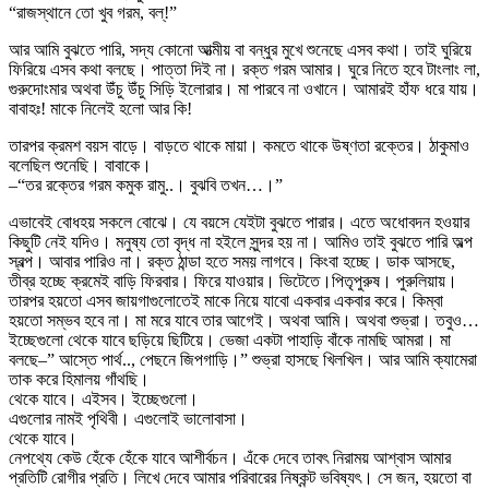
“রাজস্থানে তো খুব গরম, বল্!”
আর আমি বুঝতে পারি, সদ্য কোনো আত্মীয় বা বন্ধুর মুখে শুনেছে এসব কথা। তাই ঘুরিয়ে
ফিরিয়ে এসব কথা বলছে। পাত্তা দিই না। রক্ত গরম আমার। ঘুরে নিতে হবে টাংলাং লা,
গুরুদোংমার অথবা উঁচু উঁচু সিড়ি ইলোরার। মা পারবে না ওখানে। আমারই হাঁফ ধরে যায়।
বাবাহঃ! মাকে নিলেই হলো আর কি!
তারপর ক্রমশ বয়স বাড়ে। বাড়তে থাকে মায়া। কমতে থাকে উষ্ণতা রক্তের। ঠাকুমাও
বলেছিল শুনেছি। বাবাকে।
–“তর রক্তের গরম কমুক রামু..। বুঝবি তখন…।”
এভাবেই বোধহয় সকলে বোঝে। যে বয়সে যেইটা বুঝতে পারার। এতে অধোবদন হওয়ার
কিছুটি নেই যদিও। মনুষ্য তো বৃদ্ধ না হইলে সুন্দর হয় না। আমিও তাই বুঝতে পারি অল্প
স্বল্প। আবার পারিও না। রক্ত ঠান্ডা হতে সময় লাগবে। কিংবা হচ্ছে। ডাক আসছে,
তীব্র হচ্ছে ক্রমেই বাড়ি ফিরবার। ফিরে যাওয়ার। ভিটেতে।পিতৃপুরুষ। পুরুলিয়ায়।
তারপর হয়তো এসব জায়গাগুলোতেই মাকে নিয়ে যাবো একবার একবার করে। কিম্বা
হয়তো সম্ভব হবে না। মা মরে যাবে তার আগেই। অথবা আমি। অথবা শুভ্রা। তবুও…
ইচ্ছেগুলো থেকে যাবে ছড়িয়ে ছিটিয়ে। ভেজা একটা পাহাড়ি বাঁকে নামছি আমরা। মা
বলছে–” আস্তে পার্থ.., পেছনে জিপগাড়ি।” শুভ্রা হাসছে খিলখিল। আর আমি ক্যামেরা
তাক করে হিমালয় গাঁথছি।
থেকে যাবে। এইসব। ইচ্ছেগুলো।
এগুলোর নামই পৃথিবী। এগুলোই ভালোবাসা।
থেকে যাবে।
নেপথ্যে কেউ হেঁকে হেঁকে যাবে আশীর্বচন। এঁকে দেবে তাবৎ নিরাময় আশ্বাস আমার
প্রতিটি রোগীর প্রতি। লিখে দেবে আমার পরিবারের নিষ্কন্ট ভবিষ্যৎ। সে জন, হয়তো বা