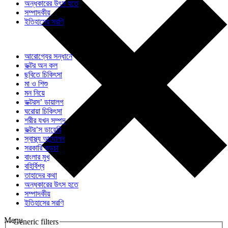
অন্ধকারের উৎস হতে
সম্পাদকীয়
ইতিহাসের সরণি
আরোগ্যের সন্ধানে
ডক্টর অন কল
ছবিতে চিকিৎসা
মা ও শিশু
মন নিয়ে
ডক্টরস’ ডায়ালগ
ঘরোয়া চিকিৎসা
শরীর যখন সম্পদ
ডক্টর’স ডায়েরি
স্বাস্থ্য আন্দোলন
সরকারি কড়চা
বাংলার মুখ
বহির্বিশ্ব
তাহাদের কথা
অন্ধকারের উৎস হতে
সম্পাদকীয়
ইতিহাসের সরণি
Menu
Generic filters