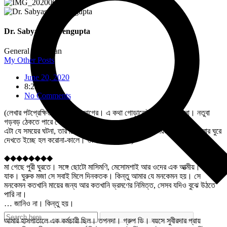
Dr. Sabyasachi Sengupta
General physician
My Other Posts
June 20, 2020
8:22 am
No Comments
(লেখার পটপ্রেক্ষিত মাস চারেক আগের। এ কথা গোড়াতেই বলে রাখা ভালো। নতুবা
গড়বড় ঠেকতে পারে ফেসবুকের আঙ্গিকে।
এটা যে সময়ের ঘটনা, তার ঠিক পরপরই বাড়ি গিছলাম আমি। সময়টাকে আরো একবার ঘুরে
দেখতে ইচ্ছে হল করোনা-কালে। তাই… লিখলাম।)
◆◆◆◆◆◆◆◆
মা গেছে পুরী ঘুরতে। সঙ্গে ছোটো মাসিমণি, মেসোমশাই আর ওদের এক আত্মীয়। সে
যাক। ঘুরুক মজা সে সবাই মিলে দিনকতক। কিন্তু আমার যে মনকেমন হয়। সে
মনকেমন কতখানি মায়ের জন্য আর কতখানি ভ্রমণের নিমিত্ত, সেসব যদিও বুঝে উঠতে
পারি না।
… জানিও না। কিন্তু হয়।
আমার হাসপাতালে এক কর্মচারী ছিল। তপনদা। গ্রুপ ডি। বয়সে সুবীরদার প্রায়