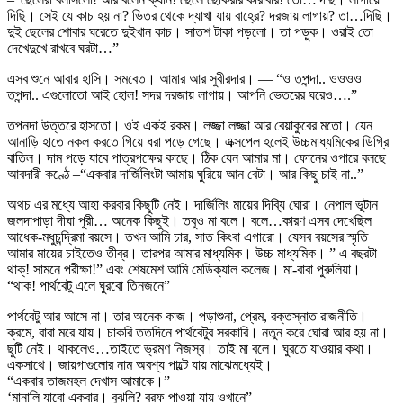
দিছি। সেই যে কাচ হয় না? ভিতর থেকে দ্যাখা যায় বাহ্রে? দরজায় লাগায়? তা…দিছি।
দুই ছেলের শোবার ঘরেতে দুইখান কাচ। সাতশ টাকা পড়লো। তা পড়ুক। ওরাই তো
দেখেদুখে রাখবে ঘরটা…”
এসব শুনে আবার হাসি। সমবেত। আমার আর সুবীরদার। — “ও তপন্দা.. ওওওও
তপন্দা.. এগুলোতো আই হোল! সদর দরজায় লাগায়। আপনি ভেতরের ঘরেও….”
তপনদা উত্তরে হাসতো। ওই একই রকম। লজ্জা লজ্জা আর বেয়াকুবের মতো। যেন
আনাড়ি হাতে নকল করতে গিয়ে ধরা পড়ে গেছে। এক্সপেল হলেই উচ্চমাধ্যমিকের ডিগ্রি
বাতিল। দাম পড়ে যাবে পাত্রপক্ষের কাছে। ঠিক যেন আমার মা। ফোনের ওপারে বলছে
আবদারী কণ্ঠে –“একবার দার্জিলিংটা আমায় ঘুরিয়ে আন বেটা। আর কিছু চাই না..”
অথচ এর মধ্যে আহা করবার কিছুটি নেই। দার্জিলিং মায়ের দিব্যি ঘোরা। নেপাল ভূটান
জলদাপাড়া দীঘা পুরী… অনেক কিছুই। তবুও মা বলে। বলে…কারণ এসব দেখেছিল
আধেক-মধুচন্দ্রিমা বয়সে। তখন আমি চার, সাত কিংবা এগারো। যেসব বয়সের স্মৃতি
আমার মায়ের চাইতেও তীব্র। তারপর আমার মাধ্যমিক। উচ্চ মাধ্যমিক। ” এ বছরটা
থাক্! সামনে পরীক্ষা!” এবং শেষমেশ আমি মেডিক্যাল কলেজ। মা-বাবা পুরুলিয়া।
“থাক! পার্থবেটু এলে ঘুরবো তিনজনে”
পার্থবেটু আর আসে না। তার অনেক কাজ। পড়াশুনা, প্রেম, রক্তস্নাত রাজনীতি।
ক্রমে, বাবা মরে যায়। চাকরি ততদিনে পার্থবেটুর সরকারি। নতুন করে ঘোরা আর হয় না।
ছুটি নেই। থাকলেও…তাইতে ভ্রমণ নিজস্ব। তাই মা বলে। ঘুরতে যাওয়ার কথা।
একসাথে। জায়গাগুলোর নাম অবশ্য পাল্টে যায় মাঝেমধ্যেই।
“একবার তাজমহল দেখাস আমাকে।”
‘মানালি যাবো একবার। বুঝলি? বরফ পাওয়া যায় ওখানে”