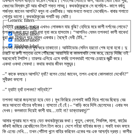
একখানি দালান বাড়িতে উঠোন পেরিয়ে। পেতলের লোটাতে জল, আটার মোটা মোটা পুরী,
বেগুনের বিস্বাদ ঘন্ট আর খটখটে শক্ত লাড্ডু। কথকঠাকুরকে সে বলেছিল– কালে বর্ষতু
পর্জন্যং জানেন আপনি? বলুন না একটিবার। আর শুনতে শুনতে ভেবেছিল– বাবার গলাতে
শোনায় ভালো। কথকঠাকুরের গলাটি বড় মোটা।
Generic filters
সেইইই বেনারস? সেখানে এখনও লোকজন যায় বুঝি? হেদিয়ে মরে কাশী দর্শনের লোভে?
Hidden label
তপনদার কথা শুনে আমি হ্যা হ্যা করে হাসতাম। “আপনিও যেমন তপনদা! কাশী যাবেন!
Hidden label
ধুর! বরং হিমাচল ঘুরে আসুন একবার। বৈষ্ণৌ দেবী টেবি..”
Hidden label
Hidden label
তপনদা বোকার মতো মুখ করে তাকাতো। আউটডোর সেদিন হয়তো শেষ হবো হবো। দু
চারটে যা রুগী পত্তর এসে পৌঁছচ্ছে আয়াগিরি বা কামলাখাটা শেষ করে, ছেড়ে দিচ্ছি ওই
ঘরথেকেই টপাটপ। তারপর এগিয়ে এসে বসছি তপনদারই পাশের চেয়ারে জুত্টি করে।
একথা ওকথা সেকথা। কথায় কথায় জীবন সমুদ্দুর।
–” কাকে বলছেন আপনি? হ্যাঁ? বলেন তোঃ! জানেন, তপন এখনো কোলকাতা দেখেনি?”
সুবীরদা বললো ।
–” হ্যাট! হ্যাঁ তপনদা? সত্যিই?”
তপনদা আরো জড়সড়ো হয়ে যেত। মুখ ফিরিয়ে দেশলাই কাঠি দিয়ে পানের ছিবড়ে বের
করে আনতো দাঁতের ফাঁকের। হাসতো হেঁ হেঁ।– “বাড়ি করে দিসি ছেলেদের। এবার সব
দেখব। কলকাতা দিয়েই কাশী যায়…তাই না? ডাক্তারবাবু?”
আমার পুনরায় মনে পড়ে যেত কথকঠাকুরের কথা। পুতুল, খেল্না, শিবলিঙ্গ, মালা, কাঠের
কাঁকই জমিয়ে রেখেছিলেন তিল তিল করে। দেশে লইয়া যাইবার জন্য। সবাই যখন বলবে
কি এনেচ দেখি… তখন পোঁটলা খুলে বাহির করিবেন একের পর এক আশ্চর্য্য দ্রব্য। কাশীর