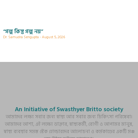
“গল্প কিন্তু গল্প নয়”
Dr. Samudra Sengupta
August 5, 2026
An Initiative of Swasthyer Britto society
আমাদের লক্ষ্য সবার জন্য স্বাস্থ্য আর সবার জন্য চিকিৎসা পরিষেবা।
আমাদের আশা, এই লক্ষ্যে ডাক্তার, স্বাস্থ্যকর্মী, রোগী ও আপামর মানুষ,
স্বাস্থ্য ব্যবস্থার সমস্ত স্টেক হোল্ডারদের আলোচনা ও কর্মকাণ্ডের একটি মঞ্চ