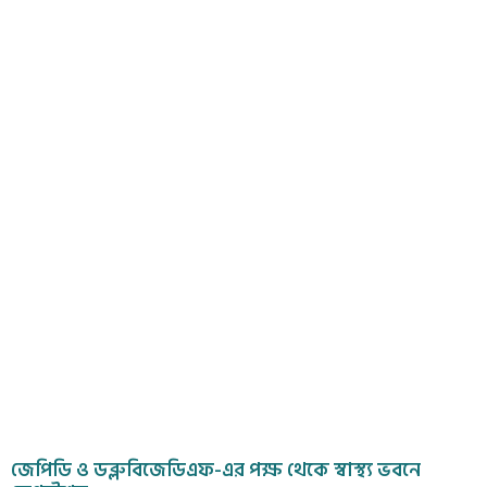
জেপিডি ও ডব্লুবিজেডিএফ-এর পক্ষ থেকে স্বাস্থ্য ভবনে