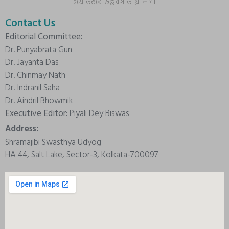
হয়ে উঠবে ডক্টরস ডায়ালগ।
Contact Us
Editorial Committee:
Dr. Punyabrata Gun
Dr. Jayanta Das
Dr. Chinmay Nath
Dr. Indranil Saha
Dr. Aindril Bhowmik
Executive Editor:
Piyali Dey Biswas
Address:
Shramajibi Swasthya Udyog
HA 44, Salt Lake, Sector-3, Kolkata-700097