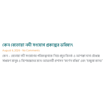
কেন বেতোয়া নদী সংযোগ প্রকল্পের ভবিষ্যৎ
August 6, 2026
No Comments
কেন – বেতোয়া নদী সংযোগের পরিকল্পনাকে নিয়ে প্রচুর বিতর্ক ও আশঙ্কা দানা বেঁধেছে
সাধারণ মানুষ ও বিশেষজ্ঞদের মনে। আত্মগর্বী প্রশাসন “কর্ণেন বধির” এবং “চক্ষুষা কানঃ”