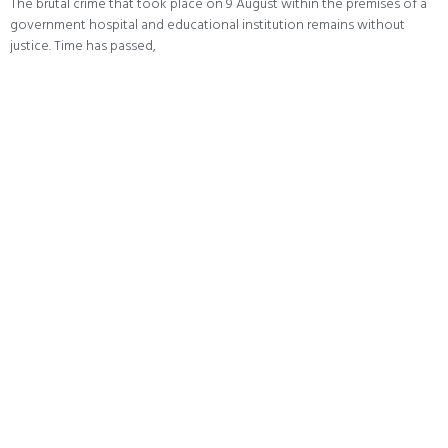
The brutal crime that took place on 9 August within the premises of a
government hospital and educational institution remains without
justice. Time has passed,