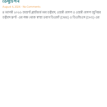
ডেপুটেশন
August 6, 2026
No Comments
৪ আগস্ট ২০২৬ জয়েন্ট প্ল্যাটফর্ম অব ডক্টরস, ওয়েস্ট বেঙ্গল ও ওয়েস্ট বেঙ্গল জুনিয়র
ডক্টরস ফ্রন্ট -এর পক্ষ থেকে স্বাস্থ্য ভবনে ডিএমই (DME) ও ডিএইচএস (DHS)-এর