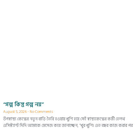
“গল্প কিন্তু গল্প নয়”
August 5, 2026
No Comments
উপস্বাস্থ্য কেন্দ্রের নতুন বাড়ি তৈরি হওয়ায় খুশি হয়ে সেই স্বাস্থ্যকেন্দ্রের কর্মী হেলথ
এসিস্ট্যান্ট দিদি আমাকে মেসেজ করে জানাচ্ছেন, “খুব খুশি। এত বছর কাজ করার পর