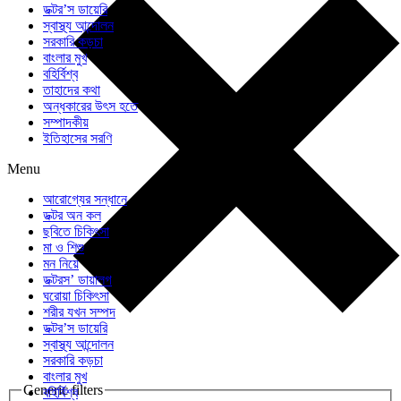
ডক্টর’স ডায়েরি
স্বাস্থ্য আন্দোলন
সরকারি কড়চা
বাংলার মুখ
বহির্বিশ্ব
তাহাদের কথা
অন্ধকারের উৎস হতে
সম্পাদকীয়
ইতিহাসের সরণি
Menu
আরোগ্যের সন্ধানে
ডক্টর অন কল
ছবিতে চিকিৎসা
মা ও শিশু
মন নিয়ে
ডক্টরস’ ডায়ালগ
ঘরোয়া চিকিৎসা
শরীর যখন সম্পদ
ডক্টর’স ডায়েরি
স্বাস্থ্য আন্দোলন
সরকারি কড়চা
বাংলার মুখ
Generic filters
বহির্বিশ্ব