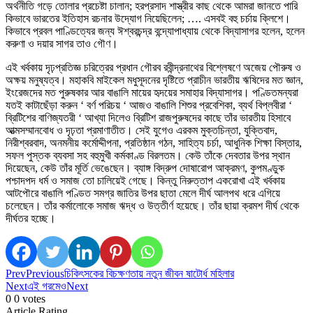
অর্থনীতি গড়ে তোলার প্রচেষ্টা চালান; হরপ্রসাদ শাস্ত্রীর কাছ থেকে আমরা জানতে পারি
কিভাবে ভারতের ইতিহাস রচনার উদ্যোগ নিয়েছিলেন; …. এসবই বহু চর্চায় ক্লিশে।
কিভাবে প্রবল পাণ্ডিত্যের জন্য ঈশ্বরচন্দ্র বন্দ্যোপাধ্যায় থেকে বিদ্যাসাগর হলেন, হলেন
করুণা ও দয়ার সাগর তাও গৌণ।
এই খর্বকায় দৃঢ়প্রতিজ্ঞ চরিত্রের প্রধান গৌরব রবীন্দ্রনাথের বিশ্লেষণে অজেয় পৌরুষ ও
অক্ষয় মনুষ্যত্ব। মহাকবি মাইকেল মধুসূদনের দৃষ্টিতে প্রাচীন ভারতীয় ঋষিদের মত জ্ঞান,
ইংরেজদের মত পুরুষকার আর বাঙালি মায়ের হৃদয়ের সমাহার বিদ্যাসাগর। পণ্ডিতমন্যরা
যতই কাটাছেঁড়া করুন ‘ বর্ণ পরিচয় ‘ আজও বাঙালি শিশুর প্রবেশিকা, ব্যর্থ বিপ্লবীরা ‘
ব্রিটিশের বাণিজ্যতরী ‘ আখ্যা দিলেও ব্রিটিশ রাজপুরুষদের কাছে তাঁর ভারতীয় হিসাবে
আত্মসম্মানবোধ ও দৃঢ়তা প্রমাণাতীত। সেই যুগেও এরকম মুক্তচিন্তা, যুক্তিবাদ,
নিরীশ্বরবাদ, অনমনীয় কর্মোদ্দীপনা, প্রতিষ্ঠান গঠন, সাহিত্য চর্চা, আধুনিক শিক্ষা বিস্তার,
সফল পুস্তক ব্যবসা সহ বহুমুখী কর্মকাণ্ড বিরলতম। কেউ তাঁকে দেবতার উপর স্থান
দিয়েছেন, কেউ তাঁর মূর্তি ভেঙেছেন। ব্যাঙ্গ বিদ্রুপ দোষারোপ আক্রমণ, কুপমণ্ডুক
পশ্চাদপদ ধর্ম ও সমাজ তো চালিয়েই গেছে। কিন্তু নিরুত্তাপ একরোখা এই খর্বকায়
আটপৌরে বাঙালি পণ্ডিত সমগ্র জাতির উপর ছাতা মেলে দীর্ঘ আলপথ ধরে এগিয়ে
চলেছেন। তাঁর কর্মালোকে সমাজ ঋদ্ধ ও উত্তীর্ণ হয়েছে। তাঁর ছায়া ক্রমশ দীর্ঘ থেকে
দীর্ঘতর হচ্ছে।
Prev
Previous
চিকিৎসকের বিচক্ষণতায় নতুন জীবন ষাটোর্ধ মহিলার
Next
এই গরমেও
Next
0
0
votes
Article Rating