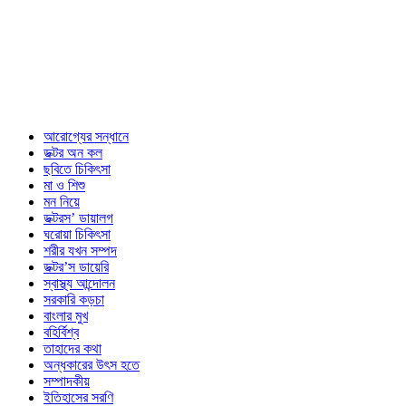
আরোগ্যের সন্ধানে
ডক্টর অন কল
ছবিতে চিকিৎসা
মা ও শিশু
মন নিয়ে
ডক্টরস’ ডায়ালগ
ঘরোয়া চিকিৎসা
শরীর যখন সম্পদ
ডক্টর’স ডায়েরি
স্বাস্থ্য আন্দোলন
সরকারি কড়চা
বাংলার মুখ
বহির্বিশ্ব
তাহাদের কথা
অন্ধকারের উৎস হতে
সম্পাদকীয়
ইতিহাসের সরণি