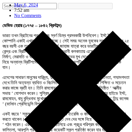
May 6, 2024
7:52 am
No Comments
ডেভিড হেয়ার (১৭৭৫ – ১৮৪২ খ্রিস্টাব্দ)
ভারত তখন ব্রিটেনের প্রধান এবং স্বর্ণ ডিম্ব প্রসবকারী উপনিবেশ। ইস্ট ইন্ডিয়া
কোম্পানি একাই এখানে লুঠপাট চালাচ্ছে। সেই সময় অনেক যুবকের মত স্কটল্যান্ডের ২৫
বছর বয়সী এক তরুণ ভাগ্যান্বেষণে দীর্ঘ জাহাজ যাত্রা করে ভারতীয় উপমহাদেশের প্রধান
কেন্দ্র এবং ব্রিটিশ ভারতীয় সাম্রাজ্যের রাজধানী কলকাতায় এসে উপস্থিত হন। ঘড়ি
নির্মাণ, মেরামতি ও ঘড়ির ব্যবসা করে তিনিও লাভের মুখ দেখেন। কিন্তু মুনাফার পাহাড়
নিয়ে অন্যান্য ব্রিটিশদের মত দেশে না ফিরে এই দেশটিকে ভালবেসে এখানেই থেকে
যান।
এদেশের সাধারণ মানুষের দারিদ্র্য, দুর্দশা, অশিক্ষা, স্বাস্থ্যহীনতা, অসচেতনতা, পশ্চাদপদতা
দেখে তিনি অত্যন্ত ব্যথিত ও বিচলিত হন। তিনি এদেশের মানুষকে শিক্ষিত ও সচেতন
করার কাজে ব্রতী হন। তিনি রামমোহন রায়ের ঘনিষ্ঠ হন এবং তাঁর প্রতিষ্ঠিত ‘ আত্মীয়
সভায় ‘ যোগদান করেন। সুপ্রিম কোর্টের তৎকালীন প্রধান বিচারপতি স্যার হাইডে ইস্ট,
রামমোহন, বাবু বুদ্ধিনাথ মুখোপাধ্যায় প্রমুখের সহযোগিতায় ১৮১৭ খ্রিস্টাব্দে ‘ হিন্দু কলেজ
‘ (বর্তমান প্রেসিডেন্সি বিশ্ববিদ্যালয়) স্থাপন করেন।
একই বছরে ‘ স্কুল বুক সোসাইটি ‘ তৈরি করে ইংরেজি ও বাংলা ভাষায় পাঠ্য বই প্রকাশ
করতে থাকেন। ১৮১৮ খ্রিস্টাব্দে রাধাকান্ত দেব দের সঙ্গে নিয়ে ‘ ক্যালকাটা বুক সোসাইটি
‘ গঠন করেন। এরপর প্রবল প্রচেষ্টা চালিয়ে এবং প্রচুর পরিশ্রম করে ঠনঠনিয়া,
কালিতলা, আরপুলি প্রভৃতি জায়গায় কয়েকটি স্কুল প্রতিষ্ঠা করেন যার মধ্যে বর্তমান ‘