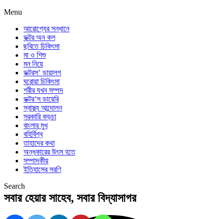
Menu
আরোগ্যের সন্ধানে
ডক্টর অন কল
ছবিতে চিকিৎসা
মা ও শিশু
মন নিয়ে
ডক্টরস’ ডায়ালগ
ঘরোয়া চিকিৎসা
শরীর যখন সম্পদ
ডক্টর’স ডায়েরি
স্বাস্থ্য আন্দোলন
সরকারি কড়চা
বাংলার মুখ
বহির্বিশ্ব
তাহাদের কথা
অন্ধকারের উৎস হতে
সম্পাদকীয়
ইতিহাসের সরণি
Search
সবার হেয়ার সাহেব, সবার বিদ্যাসাগর