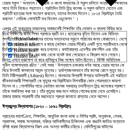
হেয়ার স্কুল ‘ অন্যতম। ইংরেজি ও বাংলা মাধ্যমের ঐ স্কুল গুলিতে অন্যান্য শিক্ষকদের
সাথে তিনি নিজেও পড়াতেন। প্রতিদিন তিনি হিন্দু কলেজ ও স্কুল গুলিতে যেতেন এবং
প্রতিটি ছাত্রের সঙ্গে সংযোগ রাখতেন, তাদের উৎসাহ দিতেন। ১৮২৪ খ্রিস্টাব্দে তৈরি
করলেন ‘ লেডিজ সোসাইটি ফর ফিমেল এডুকেশন ‘ ।
এরপর এই অকৃতদার ভারতবন্ধু সমাজসেবী শিক্ষাবিদ তাঁর দোকান ও ব্যবসা বিক্রি করে
Generic filters
দিয়ে সর্বক্ষণের জন্য শিক্ষা প্রসারে ব্রতী হন। ছাত্রদের বৃত্তি দিতেন এবং বিভিন্ন
Hidden label
পল্লীতে গিয়ে অভিভাবকদের তাদের সন্তানদের স্কুলে পাঠানোর জন্য বোঝাতেন। দেশে
না ফিরে বর্তমান বি বা দি বাগে র কাছে (বর্তমান হেয়ার স্ট্রিট) একটি গৃহে স্থায়ীভাবে থেকে
Hidden label
তিনি শিক্ষা বিস্তারের কাজ করে চললেন। বলাইবাহুল্য এদেশীয় রক্ষণশীল এবং তাঁর
Hidden label
মুনাফাসর্বস্ব স্বদেশীয় দের কাছ থেকে যথেষ্ট বাধা পেয়েছেন ও বিদ্রুপ শুনে গেছেন।
Hidden label
কিন্তু এসবে ভ্রুক্ষেপ না করে হাসিমুখে নিজ লক্ষ্যে অটল ছিলেন। বিশিষ্ট সাহিত্যিক
সুনীল গঙ্গোপাধ্যায় রচিত ‘ সেই সময় ‘ উপন্যাসে চমৎকার বর্ণনা আছে হেয়ার সাহেব কে
ঘিরে উৎসাহী বালকদের আনন্দ নৃত্যের। দুর্ভাগ্যজনকভাবে তাঁর কলেরা রোগে মৃত্যু হয়।
তিনি নিরীশ্বরবাদী (Athiest) ছিলেন। মানবতায় বিশ্বাসী ঈশ্বরে অবিশ্বাসী এই পরহিতে
জীবনদানকারী শিক্ষাব্রতী কে মৃত্যুর পর খ্রিস্টিয়ান মিশনারীরা কোন গোরস্থানে জায়গা
দিলেন না। গোলদিঘির পাড়ে (বর্তমান কলেজ স্কয়ার) তদানীন্তন হিন্দু কলেজের প্রাঙ্গণে
তাঁকে সমাধিস্থ করা হয়। তাঁর মৃত্যুর খবর শুনে সর্বত্র শোকের ছায়া নেমে এসেছিল।
হাজার হাজার শহরবাসী তাঁর মরদেহতে শ্রদ্ধা জানাতে রাস্তায় নেমে আসেন।
ঈশ্বরচন্দ্র বিদ্যাসাগর (১৮২০ – ১৮৯১ খ্রিস্টাব্দ)
প্রাচ্যের মহাপণ্ডিত, শিক্ষাবিদ, আধুনিক বাংলা ভাষা ও লিপির স্রষ্টা, অনুবাদক, লেখক,
প্রকাশক, সমাজ সংস্কারক, দরিদ্র আদিবাসীদের চিকিৎসক এবং বাঙালি জাতির অন্যতম
বলিষ্ঠ ধারক বিদ্যাসাগর বিরল এবং অনন্য কর্মবীর চরিত্র। মেদিনীপুরের ঘাটালের