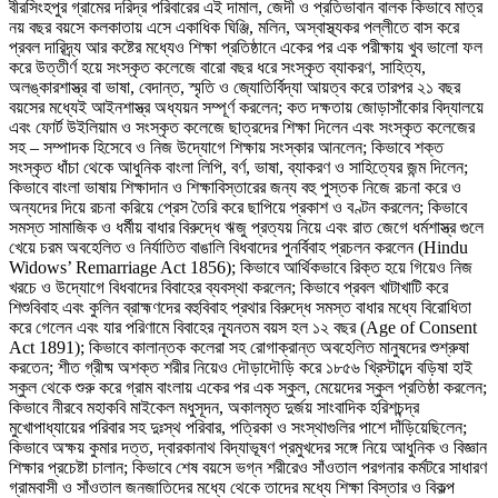
বীরসিংহপুর গ্রামের দরিদ্র পরিবারের এই দামাল, জেদী ও প্রতিভাবান বালক কিভাবে মাত্র
নয় বছর বয়সে কলকাতায় এসে একাধিক ঘিঞ্জি, মলিন, অস্বাস্থ্যকর পল্লীতে বাস করে
প্রবল দারিদ্র্য আর কষ্টের মধ্যেও শিক্ষা প্রতিষ্ঠানে একের পর এক পরীক্ষায় খুব ভালো ফল
করে উত্তীর্ণ হয়ে সংস্কৃত কলেজে বারো বছর ধরে সংস্কৃত ব্যাকরণ, সাহিত্য,
অলঙ্কারশাস্ত্র বা ভাষা, বেদান্ত, স্মৃতি ও জ্যোতির্বিদ্যা আয়ত্ব করে তারপর ২১ বছর
বয়সের মধ্যেই আইনশাস্ত্র অধ্যয়ন সম্পূর্ণ করলেন; কত দক্ষতায় জোড়াসাঁকোর বিদ্যালয়ে
এবং ফোর্ট উইলিয়াম ও সংস্কৃত কলেজে ছাত্রদের শিক্ষা দিলেন এবং সংস্কৃত কলেজের
সহ – সম্পাদক হিসেবে ও নিজ উদ্যোগে শিক্ষায় সংস্কার আনলেন; কিভাবে শক্ত
সংস্কৃত ধাঁচা থেকে আধুনিক বাংলা লিপি, বর্ণ, ভাষা, ব্যাকরণ ও সাহিত্যের জন্ম দিলেন;
কিভাবে বাংলা ভাষায় শিক্ষাদান ও শিক্ষাবিস্তারের জন্য বহু পুস্তক নিজে রচনা করে ও
অন্যদের দিয়ে রচনা করিয়ে প্রেস তৈরি করে ছাপিয়ে প্রকাশ ও বণ্টন করলেন; কিভাবে
সমস্ত সামাজিক ও ধর্মীয় বাধার বিরুদ্ধে ঋজু প্রত্যয় নিয়ে এবং রাত জেগে ধর্মশাস্ত্র গুলে
খেয়ে চরম অবহেলিত ও নির্যাতিত বাঙালি বিধবাদের পুনর্বিবাহ প্রচলন করলেন (Hindu
Widows’ Remarriage Act 1856); কিভাবে আর্থিকভাবে রিক্ত হয়ে গিয়েও নিজ
খরচে ও উদ্যোগে বিধবাদের বিবাহের ব্যবস্থা করলেন; কিভাবে প্রবল খাটাখাটি করে
শিশুবিবাহ এবং কুলিন ব্রাহ্মণদের বহুবিবাহ প্রথার বিরুদ্ধে সমস্ত বাধার মধ্যে বিরোধিতা
করে গেলেন এবং যার পরিণামে বিবাহের ন্যূনতম বয়স হল ১২ বছর (Age of Consent
Act 1891); কিভাবে কালান্তক কলেরা সহ রোগাক্রান্ত অবহেলিত মানুষদের শুশ্রুষা
করতেন; শীত গ্রীষ্ম অশক্ত শরীর নিয়েও দৌড়াদৌড়ি করে ১৮৫৬ খ্রিস্টাব্দে বড়িষা হাই
স্কুল থেকে শুরু করে গ্রাম বাংলায় একের পর এক স্কুল, মেয়েদের স্কুল প্রতিষ্ঠা করলেন;
কিভাবে নীরবে মহাকবি মাইকেল মধুসূদন, অকালমৃত দুর্জয় সাংবাদিক হরিশচন্দ্র
মুখোপাধ্যায়ের পরিবার সহ দুঃস্থ পরিবার, পত্রিকা ও সংস্থাগুলির পাশে দাঁড়িয়েছিলেন;
কিভাবে অক্ষয় কুমার দত্ত, দ্বারকানাথ বিদ্যাভূষণ প্রমুখদের সঙ্গে নিয়ে আধুনিক ও বিজ্ঞান
শিক্ষার প্রচেষ্টা চালান; কিভাবে শেষ বয়সে ভগ্ন শরীরেও সাঁওতাল পরগনার কর্মটরে সাধারণ
গ্রামবাসী ও সাঁওতাল জনজাতিদের মধ্যে থেকে তাদের মধ্যে শিক্ষা বিস্তার ও বিকল্প