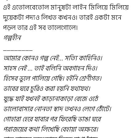
এই এতোলবেতোল মানুষটা লাইন মিলিয়ে মিলিয়ে
দুয়েকটা পদ্যও লিখত কখনও। তারই একটা মনে
পড়ল তার এই সব তালেগোলে।
গল্পহীন
________
আমার কোনও গল্প নেই… সত্যি কাহিনিও।
সাহস নেই … তাই বলিনি অবগাহন দিও।
হিসেব ভুলে পালিয়ে গেছি। হইনি শ্রেণীগত।
ভাবের ঘরে চুরিও করা হয়নি যথাযথ।
যুদ্ধে যাই যখনই কাড়ানাকাড়া বেজে ওঠে
ভালোবাসার নোনতা স্বাদ তখনও লেগে ঠোঁটে।
গোহারা হেরে যাবার পর ফিরেছি ভাঙা ঘরে
পরাজয়ের কথা লিখেছি বেহায়া অক্ষরে।