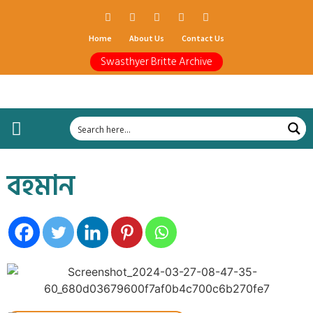
Home
About Us
Contact Us
Swasthyer Britte Archive
বহমান