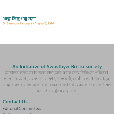
“গল্প কিন্তু গল্প নয়”
Dr. Samudra Sengupta
August 5, 2026
An Initiative of Swasthyer Britto society
আমাদের লক্ষ্য সবার জন্য স্বাস্থ্য আর সবার জন্য চিকিৎসা পরিষেবা।
আমাদের আশা, এই লক্ষ্যে ডাক্তার, স্বাস্থ্যকর্মী, রোগী ও আপামর মানুষ,
স্বাস্থ্য ব্যবস্থার সমস্ত স্টেক হোল্ডারদের আলোচনা ও কর্মকাণ্ডের একটি মঞ্চ
হয়ে উঠবে ডক্টরস ডায়ালগ।
Contact Us
Editorial Committee: