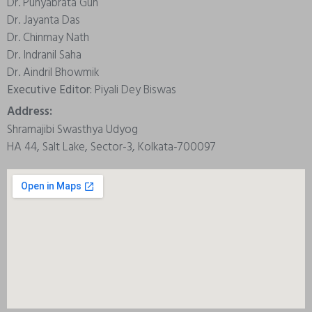
Dr. Punyabrata Gun
Dr. Jayanta Das
Dr. Chinmay Nath
Dr. Indranil Saha
Dr. Aindril Bhowmik
Executive Editor:
Piyali Dey Biswas
Address:
Shramajibi Swasthya Udyog
HA 44, Salt Lake, Sector-3, Kolkata-700097