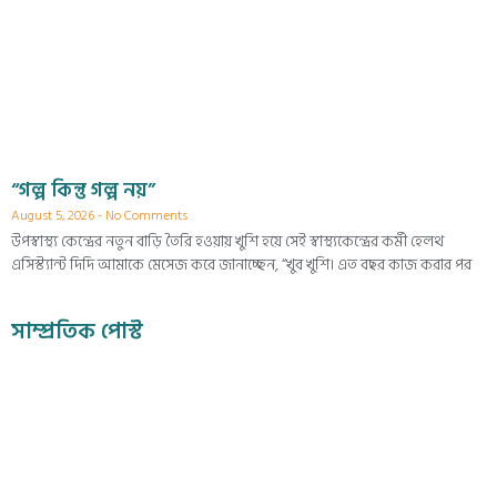
“গল্প কিন্তু গল্প নয়”
August 5, 2026
No Comments
উপস্বাস্থ্য কেন্দ্রের নতুন বাড়ি তৈরি হওয়ায় খুশি হয়ে সেই স্বাস্থ্যকেন্দ্রের কর্মী হেলথ
এসিস্ট্যান্ট দিদি আমাকে মেসেজ করে জানাচ্ছেন, “খুব খুশি। এত বছর কাজ করার পর
সাম্প্রতিক পোস্ট