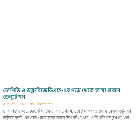
জেপিডি ও ডব্লুবিজেডিএফ-এর পক্ষ থেকে স্বাস্থ্য ভবনে
ডেপুটেশন
August 6, 2026
No Comments
৪ আগস্ট ২০২৬ জয়েন্ট প্ল্যাটফর্ম অব ডক্টরস, ওয়েস্ট বেঙ্গল ও ওয়েস্ট বেঙ্গল জুনিয়র
ডক্টরস ফ্রন্ট -এর পক্ষ থেকে স্বাস্থ্য ভবনে ডিএমই (DME) ও ডিএইচএস (DHS)-এর