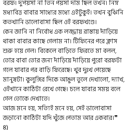
বরফ। দু’পয়সা না তিন পয়সা দাম ছিল তখন। নিম্ন
মধ্যবিত্ত বাবার সাধ্যের মধ্যে এইটুকুই। তখন বুঝিনি
কতখানি ভালোবাসা ছিল ওই বরফখণ্ডে।
কেন জানি না নির্বোধ এক লজ্জায় রাস্তায় দাঁড়িয়ে
থাকা বাবার কাছে গেলাম না। টিফিনের পরে ক্লাস
শুরু হয়ে গেল। বিকেলে বাড়িতে ফিরতে মা বলল,
তোর বাবা তোর জন্য দাঁড়িয়ে দাঁড়িয়ে পুরো বরফটা
গলে যাবার পর বাড়ি ফিরেছে। খুব দুঃখ পেয়েছে
মানুষটা। কুলুঙ্গির দিকে আঙুল তুলে দেখালো, দ্যাখ,
ওইখানে কাঠিটা রেখে গেছে। চলে যাবার সময় বলে
গেল তোকে দেখাতে।
আজ মনে হয়, সত্যিই মনে হয়, সেই ভালোবাসা
জড়ানো কাঠিটা যদি খুঁজে পেতাম আর একবার।❞
৪)