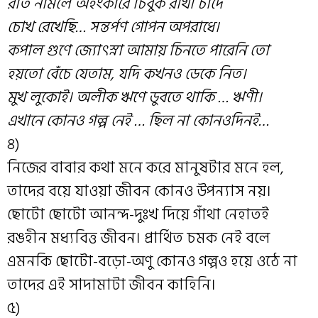
রাত নামলে অহংকারে চিবুক রাখা চাঁদে
চোখ রেখেছি… সন্তর্পণ গোপন অপরাধে।
কপাল গুণে জ্যোৎস্না আমায় চিনতে পারেনি তো
হয়তো বেঁচে যেতাম, যদি কখনও ডেকে নিত।
মুখ লুকোই। অলীক ঋণে ডুবতে থাকি … ঋণী।
এখানে কোনও গল্প নেই … ছিল না কোনওদিনই…
৪)
নিজের বাবার কথা মনে করে মানুষটার মনে হল,
তাদের বয়ে যাওয়া জীবন কোনও উপন্যাস নয়।
ছোটো ছোটো আনন্দ-দুঃখ দিয়ে গাঁথা নেহাতই
রঙহীন মধ্যবিত্ত জীবন। প্রার্থিত চমক নেই বলে
এমনকি ছোটো-বড়ো-অণু কোনও গল্পও হয়ে ওঠে না
তাদের এই সাদামাটা জীবন কাহিনি।
৫)