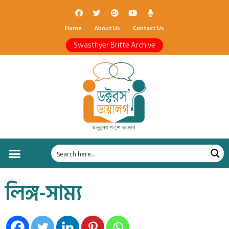
Home
About Us
Contact Us
Swasthyer Britte Archive
লিঙ্গ-সাম‍্য