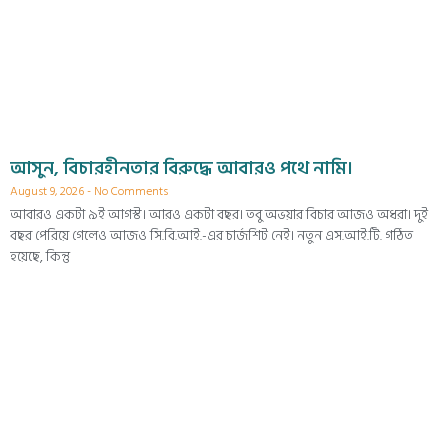
আসুন, বিচারহীনতার বিরুদ্ধে আবারও পথে নামি।
August 9, 2026
No Comments
আবারও একটা ৯ই আগস্ট। আরও একটা বছর। তবু অভয়ার বিচার আজও অধরা। দুই
বছর পেরিয়ে গেলেও আজও সি.বি.আই.-এর চার্জশিট নেই। নতুন এস.আই.টি. গঠিত
হয়েছে, কিন্তু