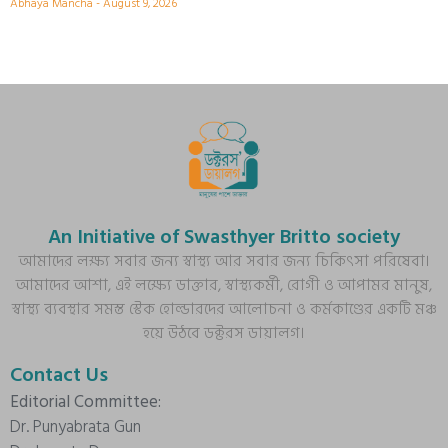
Abhaya Mancha
August 9, 2026
An Initiative of Swasthyer Britto society
আমাদের লক্ষ্য সবার জন্য স্বাস্থ্য আর সবার জন্য চিকিৎসা পরিষেবা।
আমাদের আশা, এই লক্ষ্যে ডাক্তার, স্বাস্থ্যকর্মী, রোগী ও আপামর মানুষ,
স্বাস্থ্য ব্যবস্থার সমস্ত স্টেক হোল্ডারদের আলোচনা ও কর্মকাণ্ডের একটি মঞ্চ
হয়ে উঠবে ডক্টরস ডায়ালগ।
Contact Us
Editorial Committee:
Dr. Punyabrata Gun