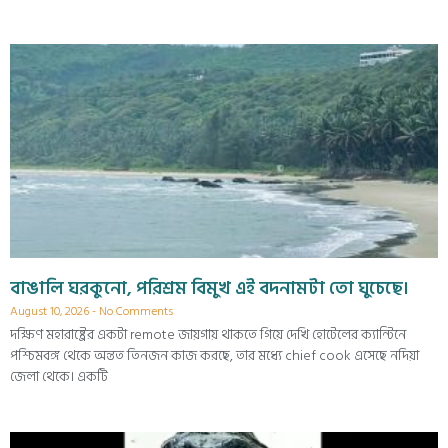
বাঙালি ঘরকুনো, পরিশ্রম বিমুখ এই বদনামটা তো ঘুচেছে।
August 10, 2026
No Comments
দক্ষিণ মহারাষ্ট্রের একটা remote জায়গায় থাকতে গিয়ে দেখি হোটেলের ক্যান্টিনে
পশ্চিমবঙ্গ থেকে অন্তত তিনজন কাজ করছে, তার মধ্যে chief cook এসেছে নদিয়া
জেলা থেকে। একটি