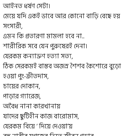
আইনত ধর্ষণ সেটা।
মেয়ে যদি একই ভাবে আর কোনো বাড়ি বেছে হয়
সংসারী,
এমন কি প্রতারণা মামলা হবে না..
শারীরিক সবে যেন পুরুষেরই দেনা।
যেরকম কন
্যাভ্রুণ হত
্যা সত
্য,
ঠিক সেরকমই বাস্তব অজস্র শৈশব কৈশোরে বুড়ো
হওয়া পুং-ক্রীতদাস,
চায়ের দোকান,
পাড়ার গ
্যারেজ,
অবৈধ নানা কারখানায়
যাদের ছুটিহীন কাজ বারোমাস,
যেরকম বিয়ে ‘ দিয়ে দেওয়া’য়