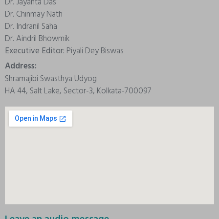
Dr. Jayanta Das
Dr. Chinmay Nath
Dr. Indranil Saha
Dr. Aindril Bhowmik
Executive Editor:
Piyali Dey Biswas
Address:
Shramajibi Swasthya Udyog
HA 44, Salt Lake, Sector-3, Kolkata-700097
Leave an audio message