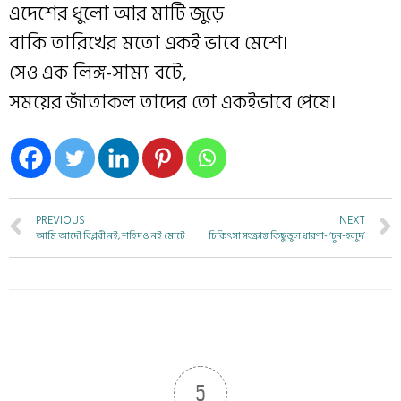
এদেশের ধুলো আর মাটি জুড়ে
বাকি তারিখের মতো একই ভাবে মেশে।
সেও এক লিঙ্গ-সাম
্য বটে,
সময়ের জাঁতাকল তাদের তো একইভাবে পেষে।
PREVIOUS
NEXT
আমি আদৌ বিপ্লবী নই, শহিদও নই মোটে
চিকিৎসা সংক্রান্ত কিছু ভুল ধারণা- ‘চুন-হলুদ’
5