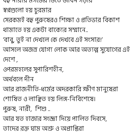
বহু নারীর মগজের ভিতে জীবন গড়ার
স্বপ্নগুলো হয় চুরমার
সেরকমই বহু পুরুষেরও শিক্ষা ও প্রতিভার বিকাশ
থামাতে হয় একটা বাক
্যের সম্মানে..
‘বাবু, তুই না দেখলে কে দেখবে এই সংসার!’
আসলে অজস্র যোগ
্য লোক আর অত
্যল্প সুযোগের এই
দেশে ,
ওপরমহলের সুপারিশহীন,
অর্থবলে দীন
আর রাজনীতি-ধর্মের অদরকারি ক্ষীণ মানুষেরা
শোষিত ও লাঞ্ছিত হয় লিঙ্গ-নির্বিশেষে।
পুরুষ, নারী, শিশু ..
আর যত হাজার সংজ্ঞা দিয়ে পালিত দিবসে,
তাদের রক্ত ঘাম অশ্রু ও অপ্রাপ্তিরা