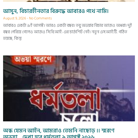
আসুন, বিচারহীনতার বিরুদ্ধে আবারও পথে নামি।
August 9, 2026
No Comments
আবারও একটা ৯ই আগস্ট। আরও একটা বছর। তবু অভয়ার বিচার আজও অধরা। দুই
বছর পেরিয়ে গেলেও আজও সি.বি.আই.-এর চার্জশিট নেই। নতুন এস.আই.টি. গঠিত
হয়েছে, কিন্তু
অন্ধ যেমন আইন, আমরাও তেমনি নাছোড় ।। স্মরণে
অভয়া…দেখা হবে ধর্মতলা ৯ আগস্ট ২০২৬