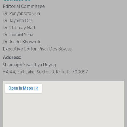
Editorial Committee:
Dr. Punyabrata Gun
Dr. Jayanta Das
Dr. Chinmay Nath
Dr. Indranil Saha
Dr. Aindril Bhowmik
Executive Editor:
Piyali Dey Biswas
Address:
Shramajibi Swasthya Udyog
HA 44, Salt Lake, Sector-3, Kolkata-700097