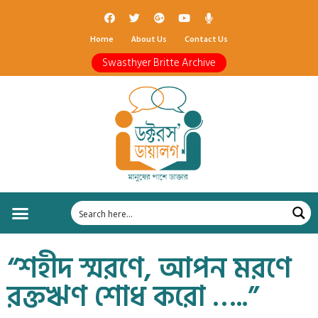
Home
About Us
Contact Us
Swasthyer Britte Archive
“শহীদ স্মরণে, আপন মরণে
রক্তঋণ শোধ করো …..”