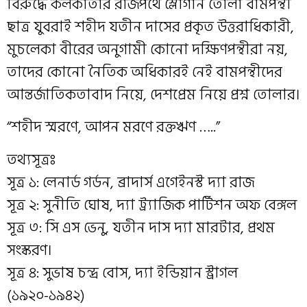
বিরুদ্ধে কলকাতার রাজপথে স্লোগান তোলা বামপন্থী
ছাত্র যুবরাই শহীদ যতীন দাসের প্রকৃত উত্তরাধিকারী,
মুচলেকা বীরের অনুগামী কোনো দক্ষিণপন্থীরা নয়,
তাদের কোনো নৈতিক অধিকারই নেই বামপন্থীদের
আন্তর্জাতিকতাবাদ নিয়ে, দেশপ্রেম নিয়ে প্রশ্ন তোলার।
“শহীদ স্মরণে, আপন মরণে রক্তঋণ …..”
তথ্যসূত্রঃ
সূত্র ১: লেনার্ড গর্ডন, ব্রাদার্স এগেইনস্ট দ্যা রাজ
সূত্র ২: সুনীতি ঘোষ, দ্যা ট্র্যাজিক পার্টিশন অফ বেঙ্গল
সূত্র ৩: সি এস ভেনু, যতীন দাস দ্যা মারটার, প্রথম
সংস্করণ।
সূত্র ৪: সুভাষ চন্দ্র বোস, দ্যা ইন্ডিয়ান স্ট্রাগল
(১৯২০-১৯৪২)