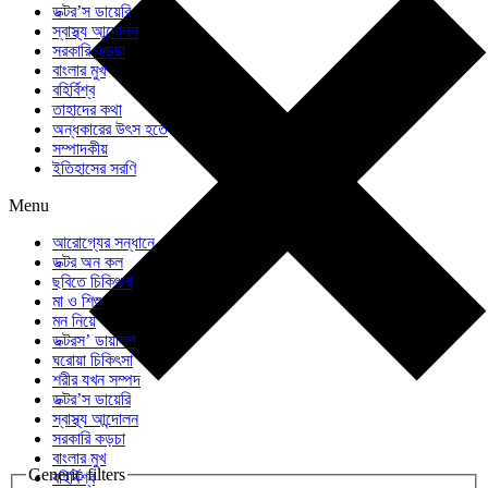
ডক্টর’স ডায়েরি
স্বাস্থ্য আন্দোলন
সরকারি কড়চা
বাংলার মুখ
বহির্বিশ্ব
তাহাদের কথা
অন্ধকারের উৎস হতে
সম্পাদকীয়
ইতিহাসের সরণি
Menu
আরোগ্যের সন্ধানে
ডক্টর অন কল
ছবিতে চিকিৎসা
মা ও শিশু
মন নিয়ে
ডক্টরস’ ডায়ালগ
ঘরোয়া চিকিৎসা
শরীর যখন সম্পদ
ডক্টর’স ডায়েরি
স্বাস্থ্য আন্দোলন
সরকারি কড়চা
বাংলার মুখ
Generic filters
বহির্বিশ্ব