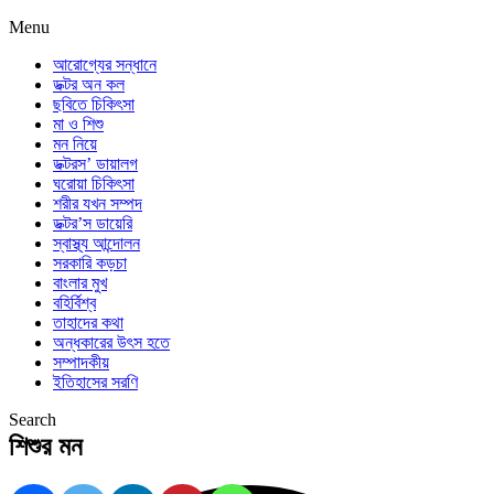
Menu
আরোগ্যের সন্ধানে
ডক্টর অন কল
ছবিতে চিকিৎসা
মা ও শিশু
মন নিয়ে
ডক্টরস’ ডায়ালগ
ঘরোয়া চিকিৎসা
শরীর যখন সম্পদ
ডক্টর’স ডায়েরি
স্বাস্থ্য আন্দোলন
সরকারি কড়চা
বাংলার মুখ
বহির্বিশ্ব
তাহাদের কথা
অন্ধকারের উৎস হতে
সম্পাদকীয়
ইতিহাসের সরণি
Search
শিশুর মন