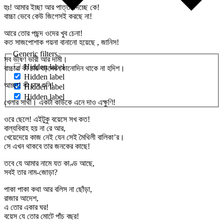
হুঃ! আমার ইচ্ছা আর পাত্তা দিচ্ছে কে!
বাচ্চা ভেবে কেউ জিগেসই করছে না!
আরে তোর পছন্দ ওদের খুব চেনা!
কত সাজপোশাক গয়না বানানো হয়েছে , জানিস!
Generic filters
সব ভীষণ ভারী আর দামী।
Hidden label
বাচ্চারা কী চায় বড়দের কোনোদিন থাকে না হদিশ।
Hidden label
আচ্ছা! কী চাস শুনি!
Hidden label
Hidden label
খেলার সাথী। একটা কাউকে এনে দাও এক্ষুণি!
ওরে ছেলে! এইটুকু বয়েসে সখ কত!
বাল্যবিবাহ হয় না রে আর,
খেয়েদেয়ে কাজ নেই যেন সেই মৈথিলী বালিকা’র।
সে এখন থাকবে তার জনকের কাছে!
তবে যে আমার নামে যত কাণ্ড আছে,
সবই তার নাম-জোড়া?
পাকা পাকা কথা আর বলিস না ছোঁড়া,
রাজার আদেশ,
এ তোর একার ঘর!
বয়েস যে তোর মোটে পাঁচ বছর!