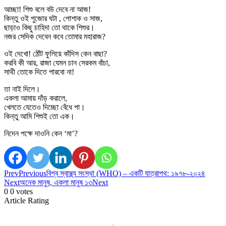
আচ্ছা! শিশু বলে বউ দেবে না আজ!
কিন্তু ওই পুজোর ঘটা , পোশাক ও সাজ,
ছাড়াও কিছু চাহিদা তো থাকে শিশুর।
নজর সেদিক দেবেন কবে তোমার মহারাজ?
ওই দেখো! ঠোঁট ফুলিয়ে কাঁদিস কেন বাছা?
করবি কী আর, রাজা যেমন চান সেরকম বাঁচা,
সাথী তোকে দিতে পারবো না!
তা নাই দিলে।
একলা আমায় দাঁড় করালে,
খেলতে যেতেও দিচ্ছো বেঁধে পা।
কিন্তু আমি শিশুই তো এক।
নিদেন পক্ষে দাওনি কেন ‘মা’?
Prev
Previous
বিশ্ব স্বাস্থ্য সংস্থা (WHO) – একটি যাত্রাপথ: ১৯৭৮-২০২৪
Next
অনেক মানুষ, একলা মানুষ ১৩
Next
0
0
votes
Article Rating