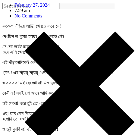
February 27, 2024
7:59 am
No Comments
কতক্ষণ দাঁড়িয়ে আছি! খেলতে যাবো যে!
দেখছিস না পুজো হচ্ছে! এখন খেলতে নেই।
সে তো হয়েই চলেছে! থামবে না সহজে,
তবে আমি খেলবো কখন?
এই দাঁড়ানোটাকেই খেলা ধর না বাপধন!
ধ্যাৎ ! এই স্ট্যাচু স্ট্যাচু খেলাটা পচা। গুলতি কই? ফল পাড়বো গাছ থেকে!
ওফফফফ! এই ছেলেটা না! এত দুরন্ত হলে যুঝবে কে!
কেউ না! সবাই তো জানে আমি কত্ত বড় বীর!
ওই দেখো! ওরে তুই তো এখন শিশু, সে সব তো কথা আগামীর!
ওহ! তবে কেন দিয়েছো এই বড়দের তির ধনুক ?
বলোনি তো বাখারি বাঁকিয়ে সুতো বেঁধে খেলুক!
ও তুই বুঝবি না! ওটা বড়দের ইচ্ছেতে!