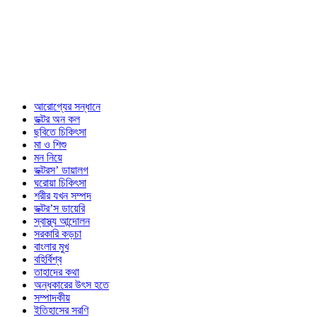
আরোগ্যের সন্ধানে
ডক্টর অন কল
ছবিতে চিকিৎসা
মা ও শিশু
মন নিয়ে
ডক্টরস’ ডায়ালগ
ঘরোয়া চিকিৎসা
শরীর যখন সম্পদ
ডক্টর’স ডায়েরি
স্বাস্থ্য আন্দোলন
সরকারি কড়চা
বাংলার মুখ
বহির্বিশ্ব
তাহাদের কথা
অন্ধকারের উৎস হতে
সম্পাদকীয়
ইতিহাসের সরণি