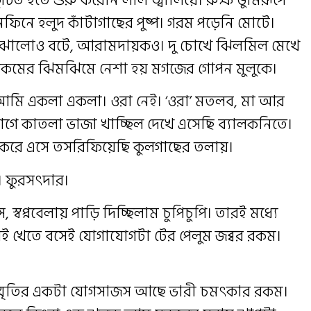
িনে হলুদ কাঁটাগাছের পুষ্প। গরম পড়েনি মোটে।
 ঝাঁঝালোও বটে, আরামদায়কও। দু চোখে ঝিলমিল মেখে
রকমের ঝিমঝিমে নেশা হয় মগজের গোপন মুলুকে।
আমি একলা একলা। ওরা নেই। ‘ওরা’ মতলব, মা আর
হযোগে কাতলা ভাজা খাচ্ছিল দেখে এসেছি ব্যালকনিতে।
 করে এসে তসরিফিয়েছি কুলগাছের তলায়।
ত। ফুরসৎদার।
স্বপ্নবেলায় পাড়ি দিচ্ছিলাম চুপিচুপি। তারই মধ্যে
েই খেতে বসেই যোগাযোগটা টের পেলুম জব্বর রকম।
ে স্মৃতির একটা যোগসাজস আছে ভারী চমৎকার রকম।