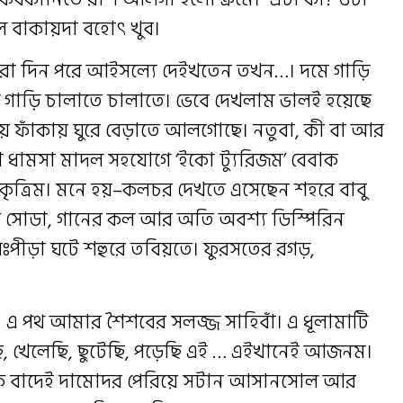
িল বাকায়দা বহোৎ খুব।
্হরো দিন পরে আইসল্যে দেইখতেন তখন…। দমে গাড়ি
ছিল গাড়ি চালাতে চালাতে। ভেবে দেখলাম ভালই হয়েছে
য় ফাঁকায় ঘুরে বেড়াতে আলগোছে। নতুবা, কী বা আর
বা ধামসা মাদল সহযোগে ‘ইকো ট্যুরিজম’ বেবাক
কৃত্রিম। মনে হয়–কলচর দেখতে এসেছেন শহরে বাবু
ক সোডা, গানের কল আর অতি অবশ্য ডিস্পিরিন
রঃপীড়া ঘটে শহুরে তবিয়তে। ফুরসতের রগড়,
 এ পথ আমার শৈশবের সলজ্জ সাহিবাঁ। এ ধূলামাটি
 খেলেছি, ছুটেছি, পড়েছি এই … এইখানেই আজনম।
নিক বাদেই দামোদর পেরিয়ে সটান আসানসোল আর