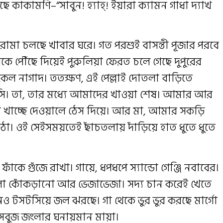
কাকামণি–“সাবুন! হ্যাহ্! ইয়ারা ক্যামন গাধা দ্যাখ
োরামা চলছে খাবার ঘরে। গত পরশুই বাসন্তী পূজার পরবে
 পৌঁছে দিয়েই পুরুলিয়া ফেরত চলে গেছে দুপুরের
 নাগাদ। ততক্ষণ, এই পেল্লাই দোতলা বাড়িতে
িসি। তা, তার মধ্যে আমাদের খাওয়া শেষ। আমার আর
খাচ্ছে দেওয়ালে ঠেস দিয়ে। আর মা, আমার সকড়ি
ঠো। ওই সেইসময়তেই ছাঁচতলায় দাঁড়িয়ে হাত ধুতে ধুতে
ফাঁকে গুঁজে রাখা। গায়ে, ধপধপে স্যান্ডো গেঞ্জি নবাবের।
ো কোঁকড়ানো আর ভেজাভেজা। সদ্য চান করেই খেতে
নও টসটসিয়ে জল ঝরছে। গা থেকে ভুর ভুর করছে মার্গো
য় সবুজ জংলার ঘনায়মান মায়া।