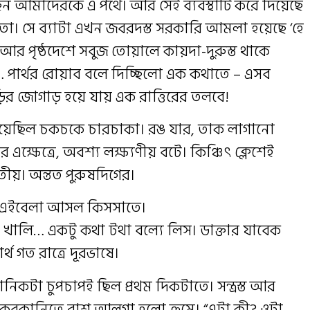
ন আমাদেরকে এ পথে। আর সেই ব্যবস্থাটি করে দিয়েছে
াহাতো। সে ব্যাটা এখন জবরদস্ত সরকারি আমলা হয়েছে ‘হে
ন আর পৃষ্ঠদেশে সবুজ তোয়ালে কায়দা-দুরুস্ত থাকে
ুও… পার্থর রোয়াব বলে দিচ্ছিলো এক কথাতে – এসব
ির জোগাড় হয়ে যায় এক রাত্তিরের তলবে!
েছিল চকচকে চারচাকা। রঙ যার, তাক লাগানো
 এক্ষেত্রে, অবশ্য লক্ষ্যণীয় বটে। কিঞ্চিৎ ক্লেশেই
তীয়। অন্তত পুরুষদিগের।
ন এইবেলা আসল কিসসাতে।
ে। খালি… একটু কথা টথা বল্যে লিস। ডাক্তার যাবেক
থ গত রাত্রে দূরভাষে।
ানিকটা চুপচাপই ছিল প্রথম দিকটাতে। সন্ত্রস্ত আর
বকবকানিতে রাশ আলগা হলো ক্রমে। “এটা কী? ওটা