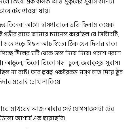
ু শুনলে কিংবা এক ঝলক আম মুকুলের সুবাস ঝাপটা
ভাবে টের পাওয়া যায়।
র তিনেক আগে। হাসপাতালে ভর্তি ছিলাম কয়েক
নই গভীর রাতে আমার চ্যানেল করেছিল যে সিস্টারটি,
 মনে পড়ে গিছল আচম্বিতে। ঠিক যেন দিদার হাত।
 দিচ্ছে স্টিলের ঘটি থেকে জল নিয়ে নিয়ে। পরশে পরশে
 আঙুলে, ভিকো ভিকো গন্ধ। চুলে, জবাকুসুম সুবাস।
িল না বটে। তবে হুবহু একইরকম মসৃণ হাত দিয়ে ছুঁচ
 দিদার মতোই চোখ পাকিয়ে
ে ভাতে মাখতেই আজ আবার সেই যোগসাজসটা টের
 উঠলো আশ্চর্য এক ছায়াছবি।