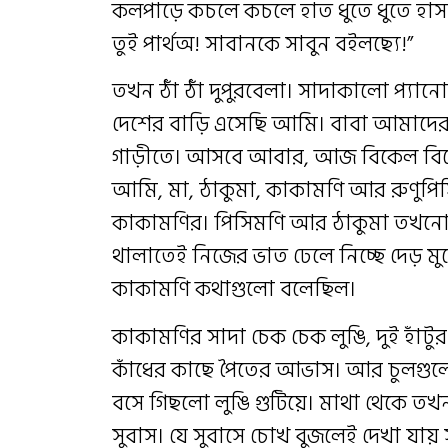
কলপাড়ে কচলে কচলে হাত ধুতে ধুতে হাসছে 
তুই পার্থঅ! সাবানকে সাবুন বইলছ্যে!”
তখন ঠাঁ ঠাঁ দুপুরবেলা। সাদাকালো প্যান
দেশের বাড়ি এসেছি আমি। বাবা আমাদেরকে
গাড়ীতে। আসবে আবার, আজ বিকেল বিকেল
আমি, মা, ঠাকুমা, কাকামণি আর রুণুপ
কাকামণির। পিসিমণি আর ঠাকুমা তখনো 
থালাতেই নিজের ভাত ঢেলে নিচ্ছে দেড় মু
কাকামণি কথাগুলো বলেছিল।
কাকামণির সাদা চেক চেক লুঙি, দুই হাঁটুর 
কাঁধের কাছে পৈতের আভাস। আর চুলগুল
বসে গিছলো লুঙি গুটিয়ে। মাথা থেকে তখ
সুবাস। যে সুবাসে চোখ বুজলেই দেখা যা