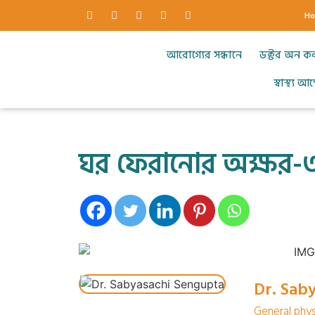
H
আরোগ্যের সন্ধানে
ডক্টর অন ক
স্বাস্থ্য 
ঘর ফেরানোর অক্ষর-
Dr. Sab
General phys