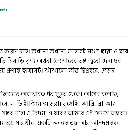
osts
্রেকের কারণ নহে। কখনো কখনো তাহারই মধ্যে ছায়া ও ছবি
ি মিকড়ি দৃশ্য অথবা কৈশোরের তপ্ত জ্বরো দেহ। ধরা
্রশান্ত ছায়ানট। ঝাঁঝালো তীব্র দ্বিপ্রহরে, তেমন
ঁছানোর অব্যবহিত পর মুহূর্ত থেকে। আগেই বলেছি,
ানে, গাড়ি হাঁকিয়ে আমরা। এসেছি, আমি, মা আর
ও। সম্ভব নহে। এ বিদ্যা, এ যাবৎ আমার এই জনমে অধরা।
্য হয়ে সারথীর। একটি অত্যন্ত ভদ্র আর আপদমস্তক