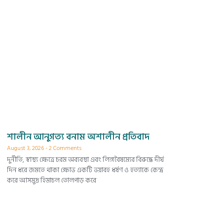
শালীন আনুগত্য বনাম অশালীন প্রতিবাদ
August 3, 2026
2 Comments
দুর্নীতি, স্বাস্থ্য ক্ষেত্রে চরম অব্যবস্থা এবং লিঙ্গবৈষম্যের বিরুদ্ধে দীর্ঘ
দিন ধরে জমতে থাকা ক্ষোভ একটি ভয়াবহ ধর্ষণ ও হত্যাকে কেন্দ্র
করে আসমুদ্র হিমাচল তোলপাড় করে