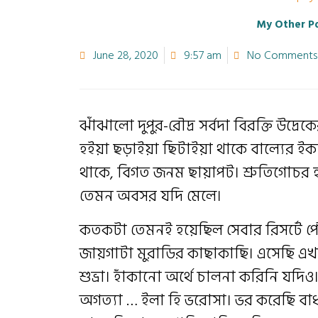
My Other P
June 28, 2020
9:57 am
No Comments
ঝাঁঝালো দুপুর-রৌদ্র সর্বদা বিরক্তি উদ
হইয়া ছড়াইয়া ছিটাইয়া থাকে বাল্যের ইকড়
থাকে, বিগত জনম ছায়াপট। শ্রুতিগোচর হয় প
তেমন অবসর যদি মেলে।
কতকটা তেমনই হয়েছিল সেবার রিসর্টে পৌ
জায়গাটা মুরাডির কাছাকাছি। এসেছি এখ
শুভ্রা। হাঁকানো অর্থে চালনা করিনি যদি
অগত্যা … ইলা হি ভরোসা। ভর করেছি বাধ