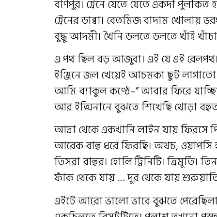
বার্ণপুর। ট্রেনে যেতে যেতে একদা পু
ট্রেনের ডাব্বা। বেতমিজ বাদাম খোলায় ভর
বুদ্ধু আদমী। খৈনি ডলতে ডলতে খাঁই খাঁচ
এ পথ ছিল বড় আজুবা। এই যে এই রেলপথ
ইঞ্জিনে জল খেয়েই আচমকা ছুট লাগাতো উ
আমি ব্যাকুল কণ্ঠে–” আবার ফিরে যাচ্ছি? 
আর ইত্মিনানে বুঝতে শিখেছি থোড়া বহুত
আদ্রা থেকে একখানি লাইন যায় ফিরসে পিছ
আরেক বাহু ধরে ফিরছি। অথচ, ওয়াপসি হচ্ছে 
তিসরা বাহুর। হোলি ট্রিনিটি। ত্রিমূর্তি
ফাঁক থেকে যায় … দূর থেকে যায় শুরুয়াতি
এইটে আরো ভালো ভাবে বুঝতে পেরেছিলাম 
একচিলতে রিসর্টটিতে। পলাশ তখনো প্রস্ফু