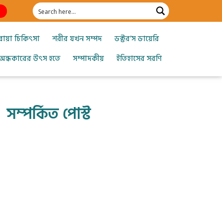
োয়া চিকিৎসা
শরীর যখন সম্পদ
ডক্টর’স ডায়েরি
অন্ধকারের উৎস হতে
সম্পাদকীয়
ইতিহাসের সরণি
সম্পর্কিত পোস্ট