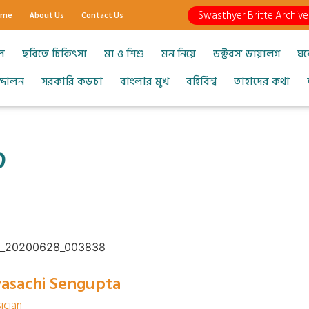
Swasthyer Britte Archive
ome
About Us
Contact Us
ল
ছবিতে চিকিৎসা
মা ও শিশু
মন নিয়ে
ডক্টরস’ ডায়ালগ
ঘর
আন্দোলন
সরকারি কড়চা
বাংলার মুখ
বহির্বিশ্ব
তাহাদের কথা
৩
yasachi Sengupta
ician