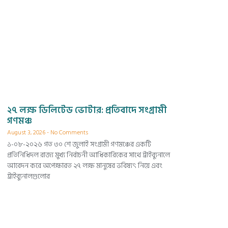
২৭ লক্ষ ডিলিটেড ভোটার: প্রতিবাদে সংগ্রামী
গণমঞ্চ
August 3, 2026
No Comments
১-০৮-২০২৬ গত ৩০ শে জুলাই সংগ্রামী গণমঞ্চের একটি
প্রতিনিধিদল রাজ্য মুখ্য নির্বাচনী আধিকারিকের সাথে ট্রাইব্যুনালে
আবেদন করে অপেক্ষারত ২৭ লক্ষ মানুষের ভবিষ্যৎ নিয়ে এবং
ট্রাইব্যুনালগুলোর