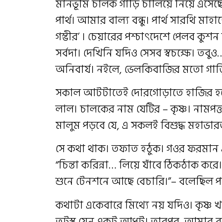
মানভূমি চালক গাড়ি চালিয়ে নিয়ে এসেছে
পার্থ। আমার বাল্য বন্ধু। পার্থ সারথি ম
গম্ভীর’ । চেয়ারের পশ্চাৎদেশে পেলব কুশ
সর্বদা। দেখিনি যদিও সেসব স্বচক্ষে। তব
অনিবার্য। নইলে, ভেলকিবাজির মতো গাড়
সকাল আটটাতেই দোরগোড়াতে হাজির হয়
লাল। চালকের নাম যেটির – কৃষ্ণ। নামপত্তর
মালুম পড়বে যে, এ সকলই বিশুদ্ধ মহাভার
সে কথা থাক। তফাত হঠুক। গওর ফরমা
“চিন্তা করিন্না… লিয়ে যাঁবে ঠিকঠাক কর
শুনে টেনশনে আছে বেচারি।”– বলেছিল পার্
কথাটা একেবারে মিথ্যে নয় যদিও। কৃষ্ণ খ
তটস্থ যেন একটু আধটু। তারপর, আমার 