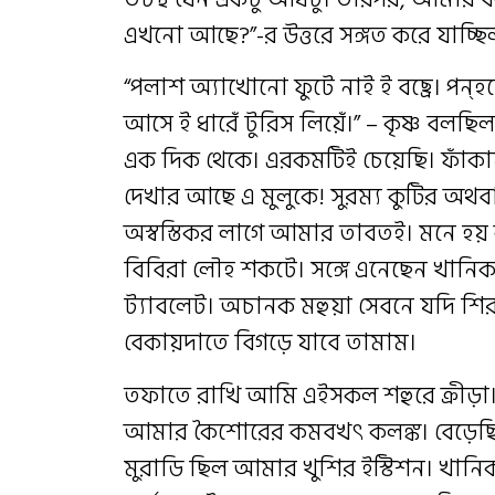
এখনো আছে?”-র উত্তরে সঙ্গত করে যাচ্ছ
“পলাশ অ্যাখোনো ফুটে নাই ই বছ্রে। পন
আসে ই ধারেঁ টুরিস লিয়েঁ।” – কৃষ্ণ বল
এক দিক থেকে। এরকমটিই চেয়েছি। ফাঁকা
দেখার আছে এ মুলুকে! সুরম্য কুটির অথ
অস্বস্তিকর লাগে আমার তাবতই। মনে হয় 
বিবিরা লৌহ শকটে। সঙ্গে এনেছেন খানি
ট্যাবলেট। অচানক মহুয়া সেবনে যদি শি
বেকায়দাতে বিগড়ে যাবে তামাম।
তফাতে রাখি আমি এইসকল শহুরে ক্রীড়া।
আমার কৈশোরের কমবখৎ কলঙ্ক। বেড়েছি,
মুরাডি ছিল আমার খুশির ইস্টিশন। খা