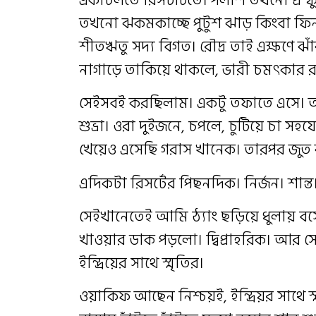
তখনো ঝকমকাচ্ছে পুটুশ ঝাড় কিংবা ফিনফ
শীতঋতু সদ্য বিগত। রৌদ্র তাই এক্ষণে
নাগাড়ে তাকিয়ে থাকলে, ভারী চমৎকার 
সেইসবই করছিলাম। একটু তফাতে এসে। 
শুভ্রা। ওরা দুইজনে, চপলে, চুটিয়ে চা স
খেয়েও এসেছি গরাস খানেক। তারপর জুত
এদিকটা রিসর্টের পিছনদিক। নির্জন। শান্
সেইখানেতেই আমি ঠ্যাং ছড়িয়ে ধুলায় বসে, 
খাওয়ার ডাক পড়লো। দ্বিপ্রাহরিক। আর স
ইন্দ্রিয়ের সাথে স্মৃতির।
ওয়াকিফ আছেন নিশ্চয়ই, ইন্দ্রিয়র সাথ