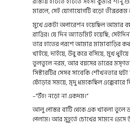
রাস্তায় হাঁটতে হাঁটতে সহসা কুমার শান
মারলে, সেই যোগাযোগটি বড়ো তীব্ররকম 
মুখে একটা অপারেশন হয়েছিল আমার বছ
রাত্তির। যে দিন অ্যাডমিট হয়েছি, সেইদি
তার হাতের পরশে আমার মামাবাড়ির কথা
খাইয়ে, দাইয়ে, উবু করে বসিয়ে, মুখ ধুইয়ে
তুলতুলে নরম, আর বয়সের ভারের মসৃণতা।
সিস্টারটির সেসব সাবেকি শৌখনতার ঘটা ছ
ফোঁড়ার সময়ে, মৃদু ধমকেছিল এক্কেবারে
–”উঁহ! নড়ো না একদম।”
আলু পোস্তর বাটি থেকে এক খাবলা তুল
পেলাম। আর মুহূর্তে চোখের সামনে ভেসে