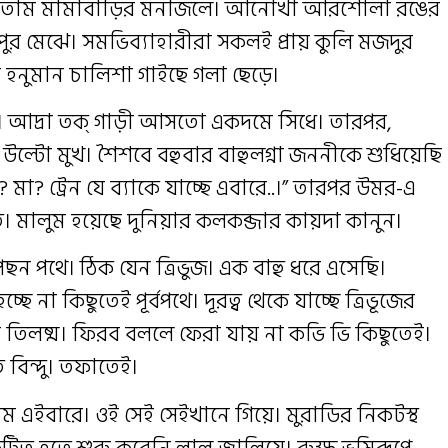
লকিত হতাম মামাবাড়ির মনজিলে। আনোখা আরশোলা রঙের
পুর মেঝে। সমভিব্যাহারীরা সকলই প্রায় কুলি মজদুর
া হনুমান চালিশা গাইছে গলা ছেড়ে।
। আদ্রা তক্ গাড়ী আসতো একদমে সিধে। তারপর,
ল্টো মুখ। শৈশবে বহুবার বাহুলগ্না জননীকে শুধিয়েছি
মা? ট্রেন যে ব্যাকে যাচ্ছে এবারে..।” তারপর উমর-এ
। মালুম হয়েছে দুনিয়ার কলকব্জার কায়দা কানুন।
ন পথে। ঠিক যেন ত্রিভুজ। এক বাহু ধরে এসেছি।
না কিছুতেই পূর্বপথে। দূরত্ব থেকে যাচ্ছে ত্রিভূজের
। তিন তিলষ্ম। ফিরব বললে ফেরা যায় না কভি ভি কিছুতেই।
 বিন্দু। তফাতেই।
এইবারে। ওই সেই সেইখানে গিয়ে। মুরাডির নিকটস্থ
টিত হতে শুরু করেনি লাল জ্বালিয়ে। রুক্ষ ভুমিরূপে