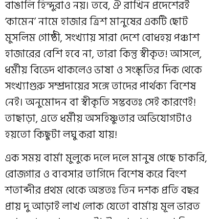
বাঙালি হিন্দুরাও নয়। তবে, ঐ রাখিন প্রদেশেরই
‘কামেন’ নামে হাজার ত্রিশ মানুষের একটি ছোট
মুসলিম গোষ্ঠী, সংখ্যায় সারা দেশে বোধহয় পঞ্চাশ
হাজারের বেশি হবে না, তারা কিন্তু স্বীকৃত! আসলে,
ধর্মীয় বিভেদ থাকলেও ভাষা ও সংস্কৃতির দিক থেকে
সংখ্যাগুরু সম্প্রদায়ের সঙ্গে তাদের পার্থক্য বিশেষ
নেই। অনুমোদন বা স্বীকৃতি সম্ভবতঃ সেই কারণেই!
তাছাড়া, এতে ধর্মীয় অসহিষ্ণুতার অভিযোগটাও
হয়তো কিছুটা লঘু করা যায়!
এক সময় বার্মা মুলুকে দলে দলে মানুষ গেছে চাকরি,
রোজগার ও ব্যবসার তাগিদে‌ বিশেষ করে বিংশ
শতাব্দীর প্রথম থেকে অন্ততঃ তিন দশক প্রতি বছর
প্রায় দু আড়াই লাখ লোক যেতো বার্মায় মূল ভারত