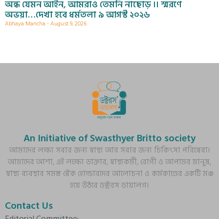
অন্ধ যেমন আইন, আমরাও তেমনি নাছোড় ।। স্মরণে
অভয়া…দেখা হবে ধর্মতলা ৯ আগস্ট ২০২৬
Abhaya Mancha
August 9, 2026
An Initiative of Swasthyer Britto society
আমাদের লক্ষ্য সবার জন্য স্বাস্থ্য আর সবার জন্য চিকিৎসা পরিষেবা।
আমাদের আশা, এই লক্ষ্যে ডাক্তার, স্বাস্থ্যকর্মী, রোগী ও আপামর মানুষ,
স্বাস্থ্য ব্যবস্থার সমস্ত স্টেক হোল্ডারদের আলোচনা ও কর্মকাণ্ডের একটি মঞ্চ
হয়ে উঠবে ডক্টরস ডায়ালগ।
Contact Us
Editorial Committee: