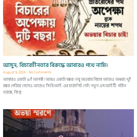
আসুন, বিচারহীনতার বিরুদ্ধে আবারও পথে নামি।
August 9, 2026
No Comments
আবারও একটা ৯ই আগস্ট। আরও একটা বছর। তবু অভয়ার বিচার আজও অধরা। দুই
বছর পেরিয়ে গেলেও আজও সি.বি.আই.-এর চার্জশিট নেই। নতুন এস.আই.টি. গঠিত
হয়েছে, কিন্তু