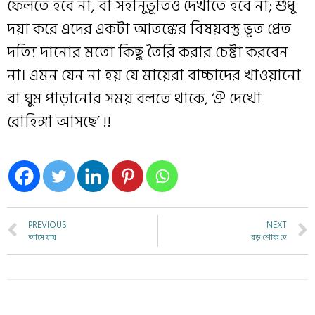
ফেলতে হবে না, বা সহানুভূতিও দেখাতে হবে না; শুধু
দয়া করে এদের একটা আতঙ্কের বিষয়বস্তু ভূত প্রেত
দত্যি দানোর মতো কিছু তৈরি করার চেষ্টা করবেন
না। এমন যেন না হয় যে মায়েরা বাচ্চাদের খাওয়ানো
বা ঘুম পাড়ানোর সময় বলতে থাকে, ‘ঐ দেখো
রোহিঙ্গা আসছে’ !!
PREVIOUS
NEXT
আসে যায়
বড় শোক হে