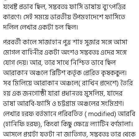
যথেষ্ট প্রভাব ছিল, সম্ভবতঃ ফার্সি ভাষায় ব্যুৎপত্তির
কারণে। সেই সময়ে ভারতীয় উপমহাদেশে ফার্সিতে
দলিল লেখার একটা চল ছিল।
পরবর্তী কালে সাজাহান পুত্র শাহ সুজার সঙ্গে আসা
মোগল বাহিনীর একটা অংশও‌‌ সম্ভবতঃ এদের সঙ্গে
যোগ দেয়। আর, তার সাথে নিশ্চিত ভাবে ছিল
আরাকান অঞ্চলে ব্রিটিশ কর্তৃক প্রেরিত‌ কৃষককুল।
সব মিলিয়ে আরাকান অঞ্চলে( রাখিন প্রদেশে) তৈরি
হয়‌ এক জনগোষ্ঠী যারা প্রধানতঃ মুসলিম, যাদের
ভাষা আরবি-ফার্সি ও চট্টগ্রাম অঞ্চলের সংমিশ্রণ।
লেখার হরফ বর্তমানে পরিবর্তিত ( modified) আরবি
(হানিফি হরফ), কিংবা কিছু ক্ষেত্রে ল্যাটিন বর্ণমালা।
আসলে প্রশ্নটা যতটা না জাতিগত, সম্ভবতঃ তার থেকে