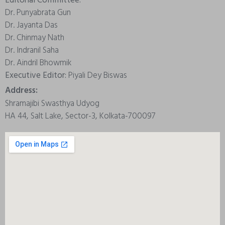
Dr. Punyabrata Gun
Dr. Jayanta Das
Dr. Chinmay Nath
Dr. Indranil Saha
Dr. Aindril Bhowmik
Executive Editor:
Piyali Dey Biswas
Address:
Shramajibi Swasthya Udyog
HA 44, Salt Lake, Sector-3, Kolkata-700097