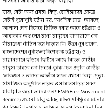
শাসকরা আরাম করে বিস্মৃত হয়েছে।
যাক, সেটা অন্য প্রসঙ্গ। কিন্তু, রোহিঙ্গাদের ক্ষেত্রে
সেটাই পুরোপুরি ঘটনা নয়, আংশিক মাত্র। আসলে,
আলাদা দেশ হিসেবে চিহ্নিত হবার আগে চট্টগ্রাম ও
আরাকান অঞ্চলের মধ্যে মানুষের যাতায়াতে তো
সীমারেখা পাঁচিল হয়ে দাঁড়ায় নি। উত্তর পূর্ব ভারত,
বাংলাদেশের পূর্বাঞ্চল(বিশেষতঃ চট্টগ্রাম) ও
মায়ানমারে ছড়িয়ে ছিটিয়ে আছে বিভিন্ন গোষ্ঠীর
মানুষ। ভারতে‌ তো মিজো-কুকি-চিন প্রভৃতি গোষ্ঠীর
লোকজন‌ ও‌‌ তাদের আত্মীয় স্বজন এখনো বিয়ে -মৃত্যু-
সামাজিক অনুষ্ঠানে ভারত ও মায়ানমারের মধ্যে
যাতায়াত করে। তাদের জন্য FMR(Free Movement
Regime) এখনো চালু আছে, যদিও মণিপুরের ঘটনার
পর কিছুটা নিয়ন্ত্রিত। আসলে, মানুষ কি কোনো দিন