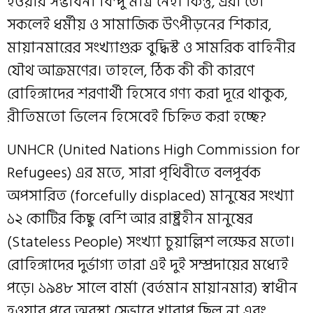
হওয়ার সম্ভাবনা বিন্দু মাত্র নেই। কিন্তু, এরা তো
সকলেই ধর্মীয় ও সামাজিক উৎপীড়নের শিকার,
মায়ানমারের সংখ্যাগুরু বুদ্ধিস্ট ও সামরিক বাহিনীর
যৌথ আক্রমণের। তাহলে, ঠিক কী কী কারণে
রোহিঙ্গাদের শরণার্থী হিসেবে গণ্য করা দূরে থাকুক,
রীতিমতো ভিলেন হিসেবেই চিহ্নিত করা হচ্ছে?
UNHCR (United Nations High Commission for
Refugees) এর মতে, সারা পৃথিবীতে বলপূর্বক
অপসারিত (forcefully displaced) মানুষের সংখ্যা
১২ কোটির কিছু বেশি আর রাষ্ট্রহীন মানুষের
(Stateless People) সংখ্যা চুয়াল্লিশ লক্ষের মতো।
রোহিঙ্গাদের দুর্ভাগ্য তারা এই দুই সম্প্রদায়ের মধ্যেই
পড়ে। ১৯৪৮ সালে বার্মা (বর্তমান মায়ানমার) স্বাধীন
হওয়ার পরে অবস্থা সেভাবে খারাপ ছিল না এবং