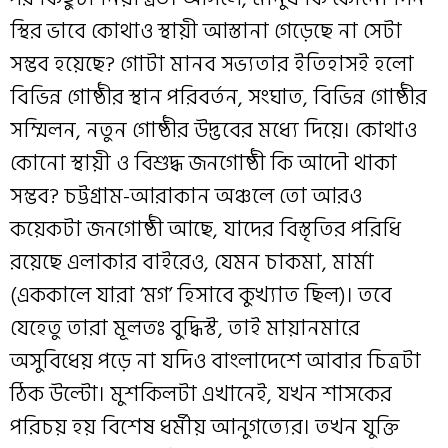
স্থির ভাবে কোথাও স্থায়ী আস্তানা গেড়েছে না সেটা
সম্ভব হয়েছে? গোটা মানব সভ্যতার ইতিহাসই হলো
বিভিন্ন গোষ্ঠীর স্থান পরিবর্তন, সংঘাত, বিভিন্ন গোষ্ঠীর
সম্মিলন, নতুন গোষ্ঠীর উদ্ভবের মধ্যে দিয়ে। কোথাও
কোনো স্থায়ী ও বিশুদ্ধ জনগোষ্ঠী কি আদৌ থাকা
সম্ভব? চট্টগ্রাম-আরাকান অঞ্চলে তো আরও‌
কয়েকটা জনগোষ্ঠী‌ আছে, যাদের বিস্তৃতির পরিধি
রয়েছে এলাকার বাইরেও, যেমন চাকমা, মার্মা
(এককালে যারা ‘মগ’ হিসাবে কুখ্যাত ছিল)। তবে
যেহেতু তারা মূলতঃ বুদ্ধিস্ট, তাই মায়ানমারে
অসুবিধেয় পড়ে না যদিও বাংলাদেশে আবার চিত্রটা
ঠিক উল্টো। মুশকিলটা এখানেই, যখন শাসকের
পরিচয় হয় বিশেষ ধর্মীয় আনুগত্যের। তখন যুক্তি