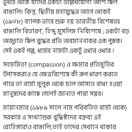
ভূখণ্ড থেকে যাদের একটা উল্লেখযোগ্য অংশ ছিল
বাঙালি। কিন্তু, দ্বিতীয় মহাযুদ্ধের আগে থেকেই
(১৯৩৮) ব্যাপক ভাবে শুরু হয় ‘ভারতীয় বিশেষতঃ
বাঙালি বিতারণ’, হিন্দু মুসলিম নির্বিশেষে ; একটা বড়
অজুহাত ছিল বুদ্ধের প্রতি অবমাননাকর এক পুস্তক।
সেই একই গল্প, ধর্মের নামটা একটু এধার ওধার !
সহমর্মিতা (compassion) ও ক্ষমার প্রতিমূর্তির
উপাসকরাও যে ক্ষেত্রবিশেষে কী রূপ ধারণ করতে
পারে তা বার্মা মুলুক থেকে চলে আসতে বাধ্য হওয়া
মানুষদের কাছে গেলেই জানতে পারা সম্ভব।
মায়ানমার (১৯৮৯ সালে নাম পরিবর্তিত বার্মা থেকে)
সরকার ও সংখ্যাগুরু বুদ্ধিস্টদের বক্তব্য এই
রোহিঙ্গারাও বাঙালি,‌তাই তাদের সেখানে থাকার