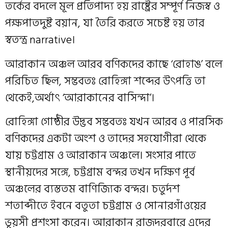
তর্কের বদলে মূল প্রতিপাদ্য হয় রাষ্ট্রের সম্পূর্ণ নিজস্ব ও
পক্ষপাতদুষ্ট বয়ান, যা তৈরি করতে সচেষ্ট হয় তার
স্বতন্ত্র narrative।
আরাকান অঞ্চল আরব বণিকদের কাছে ‘রোহাঙ’ বলে
পরিচিত ছিল, সম্ভবতঃ রোহিঙ্গা শব্দের উৎপত্তি তা
থেকেই,অর্থাৎ ‘আরাকানের বাসিন্দা’।
রোহিঙ্গা গোষ্ঠী‌র উদ্ভব সম্ভবতঃ যখন আরব ও পারসিক
বণিকদের একটা অংশ ও তাদের সহযোগীরা থেকে
যায় চট্টগ্রাম ও আরাকান অঞ্চলে। সংসার পাতে
স্থানীয়দের সঙ্গে, চট্টগ্রাম বন্দর তখন দক্ষিণ পূর্ব
অঞ্চলের ব্যস্ততম বাণিজ্যিক বন্দর। চতুর্দশ
শতাব্দীতে ইবনে বতুতা চট্টগ্রাম ও সোনারগাঁওয়ের
ভূয়সী প্রশংসা করেন। আরাকান রাজদরবারে এদের