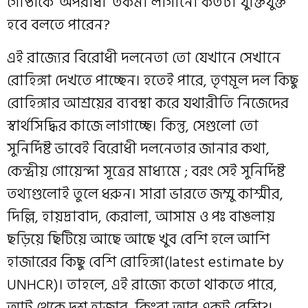
গোষ্ঠীকে ‘অপরাধী’ তকমা লাগানো কতটা যুক্তিযুক্ত
হবে বলতে পারেন?
এই রাজ্যের বিরোধী দলনেতা তো যেখানে সেখানে
রোহিঙ্গা দেখতে পাচ্ছেন। হতেই পারে, তৃণমূল দল কিছু
রোহিঙ্গার আশ্রয়ের ব্যবস্থা করে যথারীতি নিজেদের
স্বার্থসিদ্ধির কাজে লাগাচ্ছে। কিন্তু, সেগুলো তো
সুনির্দিষ্ট ভাবেই বিরোধী দলনেতার জানার কথা,
কেন্দ্রীয় গোয়েন্দা সূত্রের মাধ্যমে ; বরং সেই সুনির্দিষ্ট
তথ্যগুলোই তুলে ধরুন। সারা ভারতে জম্মু কাশ্মীর,
দিল্লি, হায়দ্রাবাদ, কেরালা, আসাম ও পঃ বাঙলায়
ছড়িয়ে ছিটিয়ে আছে আছে খুব বেশি হলে আশি
হাজারের কিছু বেশি রোহিঙ্গা(latest estimate by
UNHCR)। তাহলে, এই রাজ্যে কতো থাকতে পারে,
আট থেকে দশ হাজার, কিংবা আর একটু বেশি?!