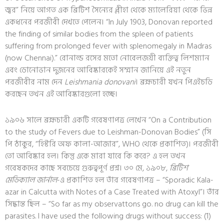
জ্বর” নিয়ে আগত এক ব্রিটিশ সৈন্যের প্লীহা থেকে ম্যালেরিয়া থেকে ভিন্ন
একধনের পরজীবী দেখতে পেলেন। “In July 1903, Donovan reported
the finding of similar bodies from the spleen of patients
suffering from prolonged fever with splenomegaly in Madras
(now Chennai).” রোনাল্ড রসের মতো নোবেলজয়ী ব্যক্তিত্ব লিশম্যান
এবং ডোনোভান দুজনের আবিষ্কারকেই সম্মান জানিয়ে এই নতুন
পরজীবীর নাম দেন
Leishmania donovani
। ব্রহ্মচারী যখন পিএইচডি
করছেন তখন এই আবিষ্কারগুলো হচ্ছে।
১৯০৬ সালে ব্রহ্মচারী একটি গবেষণাপত্র লেখেন “On a Contribution
to the study of Fevers due to Leishman-Donovan Bodies” (সি
পি ঠাকুর, “হিস্টরি অফ কালা-আজার”, WHO থেকে প্রকাশিত)। পরজীবী
তো আবিষ্কার হল। কিন্তু একে মারা যাবে কি করে? এ হল তখন
গবেষকদের কাছে সবচেয়ে গুরুত্বপূর্ণ প্রশ্ন। ৩০ মে, ১৯০৮,
ব্রিটিশ
মেডিক্যাল জার্নাল
-এ প্রকাশিত হল তাঁর গবেষণাপত্র – “Sporadic Kala-
azar in Calcutta with Notes of a Case Treated with Atoxyl”। তাঁর
সিদ্ধান্ত ছিল – “So far as my observattons go. no drug can kill the
parasites. I have used the following drugs without success: (1)