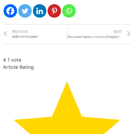
PREVIOUS
NEXT
মারীর দেশের রক্তঋণ
Wounded Healers: Victims of Neglect or an Archetype of Freedom?
4
1
vote
Article Rating