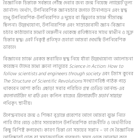
বৈজ্ঞানিক চিন্তাকে সর্বস্তরে পৌঁছে দেবার জন্য জন্ম নিয়েছে
ল্যান্সেট
তুল্য
জার্নাল। অর্থাৎ, উপনিবেশিক জ্ঞানচর্চার জগতে টানাপড়েন এবং দ্বন্দ্ব
শুধু উপনিবেশিক-উপনিবেশিত এ দুয়ের বা দ্বিত্বতার মাঝে সীমাবদ্ধ
ছিলনা। উল্লেখযোগ্য, উপনিবেশিক এবং সাম্রাজ্যবাদী জ্ঞান-বিজ্ঞান
চর্চার কাঠামোর মধ্যেই অন্তর্লীন থেকেছে প্রতিষ্ঠানের সাথে স্বাধীন ও মুক্ত
চিন্তার দ্বন্দ্ব। এরই নিকৃষ্ট প্রতিসৃত চেহারা আমরা দেখেছি উপনিবেশিক
ভারতে।
বিজ্ঞানের মাঝে এরকম স্তরায়িত দ্বন্দ্ব নিয়ে যাঁরা উল্লেখযোগ্য আলোচনা
করেছেন তাঁদের মধ্যে ব্রুনো লাতুরের
Science in Action: How to
follow scientists and engineers through society
এবং টমাস কুনের
The Structure of Scientific Revolutions
সংখ্যাগরিষ্ঠ পাঠক পড়ে
থাকবেন আশা করি। এছাড়া সবার পরিচিত গ্রন্থ ডেভিড আর্নল্ড-এর
কলোনাইজিং দ্য বডি
এবং কপিল রাজের
রিলোকেটিং মডার্ন সায়ান্স
পথিকৃৎ স্থানীয়।
উপেন্দ্রনাথের জন্ম ও শিক্ষা বৃত্তান্তে প্রবেশের আগে আমরা বুঝে নিতে
পারি তাঁর বেড়ে ওঠার সময়কালে উপনিবেশিক রাজনীতি ও অর্থনীতির
কিছু বিশিষ্ট রূপরেখা। কারণ চিন্তা তো সময়ের সন্তান – তা সে বৈজ্ঞানিক
আবিষ্কারই হোক বা সমাজতাত্ত্বিক গবেষণা। সময় থেকে আলাদা করে