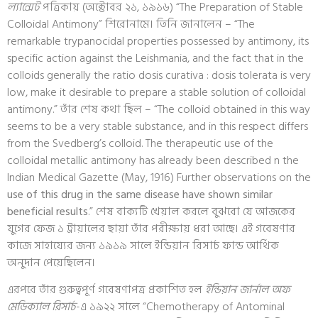
ল্যান্সেট
পত্রিকায় (অক্টোবর ২১, ১৯১৬) “The Preparation of Stable
Colloidal Antimony” শিরোনামে। তিনি জানালেন – “The
remarkable trypanocidal properties possessed by antimony, its
specific action against the Leishmania, and the fact that in the
colloids generally the ratio dosis curativa : dosis tolerata is very
low, make it desirable to prepare a stable solution of colloidal
antimony.” তাঁর শেষ কথা ছিল – “The colloid obtained in this way
seems to be a very stable substance, and in this respect differs
from the Svedberg’s colloid. The therapeutic use of the
colloidal metallic antimony has already been described n the
Indian Medical Gazette (May, 1916) Further observations on the
use of this drug in the same disease have shown similar
beneficial results
.” শেষ বাক্যটি খেয়াল করলে বুঝবো যে আজকের
যুগের ফেজ ১ ট্রায়ালের ছায়া তাঁর পরীক্ষায় ধরা আছে। এই গবেষণার
কাজে সাহায্যের জন্য ১৯১৯ সালে ইন্ডিয়ান রিসার্চ ফান্ড আর্থিক
অনুদান পেয়েছিলেন।
এরপরে তাঁর গুরুত্বপূর্ণ গবেষণাপত্র প্রকাশিত হল
ইন্ডিয়ান জার্নাল অফ
মেডিক্যাল রিসার্চ
-এ ১৯২২ সালে “Chemotherapy of Antominal