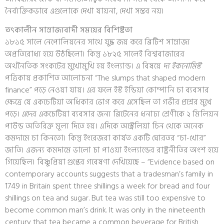
নৈর্ব্যক্তিকভাবে এগুলোকে দেখা যায়না, দেখা সম্ভব নয়।
তৎকালীন সাম্রাজ্যবাদী সময়ের বিশিষ্টতা
১৮১৫ সালে নেপোলিয়নের সাথে যুদ্ধ জয় করে ব্রিটিশ সাম্রাজ্য
অপ্রতিরোধ্য হয়ে উঠছিলো। কিন্তু ১৮২৫ সালেই বিশ্ববাজারের
অর্থনৈতিক সংকটের মুখোমুখি হয় ইংল্যান্ড। এ বিষয়ে
দ্য ইকনোমিস্ট
পত্রিকায় প্রকাশিত আলোচনা “The slumps that shaped modern
finance” পড়ে নেওয়া যায়। এর ফলে ইস্ট ইন্ডিয়া কোম্পানি চা ব্যবসার
ক্ষেত্রে যে একচেটিয়া অধিকার ভোগ করে এসেছিল তা গভীর প্রশ্নের মুখে
পড়ে। এদের একচেটিয়া ব্যবসার জন্য ব্রিটেনের ধনাঢ্য শ্রেণীকে ২ মিলিয়ন
পাউন্ড অতিরিক্ত মূল্য দিতে হয়। এদিকে অস্ট্রেলিয়া চিন থেকে অনেক
কমদামে চা কিনতো। কিন্তু ইংরেজরা কার্যত একটি ঘোরতর “চা-খোর”
জাতি। এজন্য কমদামে ভালো চা পাওয়া ইংল্যান্ডের রাষ্ট্রনীতির অংশ হয়ে
গিয়েছিল। বিষ্ণুপ্রিয়া গুপ্তের গবেষণা দেখিয়েছে – “Evidence based on
contemporary accounts suggests that a tradesman’s family in
1749 in Britain spent three shillings a week for bread and four
shillings on tea and sugar. But tea was still too expensive to
become common man’s drink. It was only in the nineteenth
century that tea became a common beverage for British