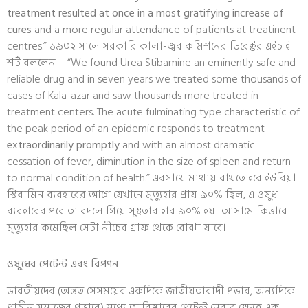
treatment resulted at once in a most gratifying increase of
cures
and a more regular attendance of patients at treatinent
centres.” ১৯৩২ সালে সরকারি কালা-জ্বর কমিশনের ডিরেক্টর এইচ ই
শর্ট বললেন – “We found Urea Stibamine an eminently safe and
reliable drug and in seven years we treated some thousands of
cases of Kala-azar and saw thousands more treated in
treatment centers. The acute fulminating type characteristic of
the peak period of an epidemic responds to treatment
extraordinarily promptly
and with an almost dramatic
cessation of fever, diminution in the size of spleen and return
to normal condition of health.” এরসাথে মাথায় রাখতে হবে ইউরিয়া
স্টিবামিন ব্যবহারের আগে যেখানে মৃত্যুহার প্রায় ৯০% ছিল, এ ওষুধ
ব্যবহারের পরে তা বদলে গিয়ে সুস্থতার হার ৯০% হয়। আসামে কিভাবে
মৃত্যুহার কমেছিল সেটা নীচের গ্রাফ থেকে বোঝা যাবে।
ওষুধের পেটেন্ট এবং বিপণন
ভারতীয়দের (অন্তত সেসময়ের একদিকে জাতীয়তাবাদী প্রভাব, অন্যদিকে
প্রাচীন সমাজের প্রভাবে) মধ্যে আবিষ্কারের পেটেন্ট নেবার ক্ষেত্রে এক