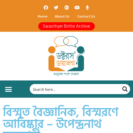
Home
About Us
Contact Us
Swasthyer Britte Archive
বিস্মৃত বৈজ্ঞানিক, বিস্মরণে
আবিষ্কার – উপেন্দ্রনাথ