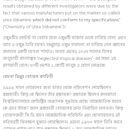
results obtained by different investigators were due to the
fact that various manufacturers put on the market so-called
urea stibamine
which did not conform to my specifications
”
(“Chemistry of Urea Stibamine”)।
ওষুধটির পেটেন্ট না নেবার জন্য ওষুধটি বাজার থেকে হারিয়ে গেল। এখন
আর এ ওষুধ তৈরি হয়না। শুধুমাত্র ওষুধ হারালো না হারিয়ে গেল জ্ঞানের
জগতের একটি অনন্য শাখাও। অথচ এখনও ২০১৭ সালের হিসেব
অনুযায়ী কালাজ্বর “neglected tropical diseases”-এর মধ্যে ২য়
প্রাণঘাতী রোগ। ৭০টি দেশের ২ কোটি মানুষ এ রোগে আক্রান্ত।
বেদনা বিধুর নোবেল কাহিনী
১৯২৯ সালে নোবেলের জন্য ভারত থেকে নমিনেশন পেয়েছিলেন
ব্রহ্মচারী। কিন্তু কে ছিলেন তাঁর প্রস্তাবক? প্রস্তাবক ছিলেন কলকাতা
বিশ্ববিদ্যালয়ের কেমিস্ট্রির অধ্যাপক সুধাময় ঘোষ। আন্তর্জাতিক মহলে
কে চেনে তাঁকে? ফলে ব্রহ্মচারী নোবেলের জন্য নির্বাচিত হলেননা। কিন্তু
নোবেলজয়ী সি ভি রমন আন্তর্জাতিক পরিচিতি এবং যোগাযোগের এই
পরিসরটি বিলক্ষণ বুঝতে পেরেছিলেন। এজন্য ১৯৩০ সালে তিনি যখন