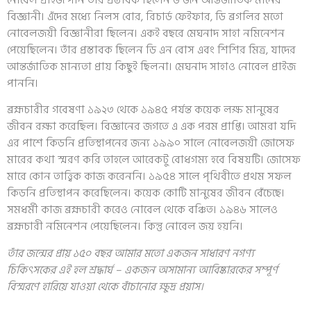
নোবেল প্রাইজ পান তাঁর প্রস্তাবক ছিলেন ৬ জন আন্তর্জাতিক মানের
বিজ্ঞানী। এঁদের মধ্যে নিলস বোর, রিচার্ড ফেইফার, ডি ব্রগলির মতো
নোবেলজয়ী বিজ্ঞানীরা ছিলেন। একই বছরে মেঘনাদ সাহা নমিনেশন
পেয়েছিলেন। তাঁর প্রস্তাবক ছিলেন ডি এন বোস এবং শিশির মিত্র, যাদের
আন্তর্জাতিক মান্যতা প্রায় কিছুই ছিলনা। মেঘনাদ সাহাও নোবেল প্রাইজ
পাননি।
ব্রহ্মচারীর গবেষণা ১৯২৩ থেকে ১৯৪৫ পর্যন্ত কয়েক লক্ষ মানুষের
জীবন রক্ষা করেছিল। বিজ্ঞানের জগতে এ এক পরম প্রাপ্তি। আমরা যদি
এর পাশে কিডনি প্রতিস্থাপনের জন্য ১৯৯০ সালে নোবেলজয়ী জোসেফ
মারের কথা স্মরণ করি তাহলে আরেকটু বোধগম্য হবে বিষয়টি। জোসেফ
মারে কোন তাত্ত্বিক কাজ করেননি। ১৯৫৪ সালে পৃথিবীতে প্রথম সফল
কিডনি প্রতিস্থাপন করেছিলেন। কয়েক কোটি মানুষের জীবন বেঁচেছে।
সমধর্মী কাজ ব্রহ্মচারী করেও নোবেল থেকে বঞ্চিত। ১৯৪৬ সালেও
ব্রহ্মচারী নমিনেশন পেয়েছিলেন। কিন্তু নোবেল জয় হয়নি।
তাঁর জন্মের প্রায় ১৫০ বছর আমার মতো একজন সাধারণ নগণ্য
চিকিৎসকের এই হল শ্রদ্ধার্ঘ – একজন অসামান্য আবিষ্কারকের সম্পূর্ণ
বিস্মরণে হারিয়ে যাওয়া থেকে বাঁচানোর ক্ষুদ্র প্রয়াস।