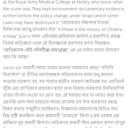
at the Royal Army Medical College at Netley who knew what
the score was. They kept inconvenient documentary evidence,
written before the policy change, under wraps and in some
cases may have destroyed it.” আরেকজন উচ্চপদস্থ ইংরেজ
চিকিৎসক অ্যান্ড্রু ডানকান তাঁর “A Phase in the History of Cholera
in India” (১৯০২ সালে
এডিনবার মেডিক্যাল জার্নাল
-এ প্রকাশিত) প্রবন্ধে
নিজস্ব অভিজ্ঞতা থেকে এই বিপজ্জনক প্রবণতার বর্ণনা দিয়েছেন।
“
মেডিক্যাল-স্টেট-পলিটিক্স
কমপ্লেক্স
”-এর এর চাইতে ভালো উদাহরণ
আর কি আছে?
১৮৬৭-৬৮ পরবর্তী সময়ে ভারতে কলেরা গবেষণার ক্ষেত্রে “পলিসি
রিভার্সাল” বা নীতির আপাদমস্তক পরিবরর্তনের ফলে শুধু কলেরা
সংক্রান্ত গবেষণা নয়, সব শাখার স্বাধীন গবেষণা ক্ষতিগ্রস্ত হয়। এমনিতেই
পুঁজি এবং বাণিজ্যের প্রয়োজন ছাড়া অন্য বিষয়ে গবেষণায় উপনিবেশিক
ভারতে উৎসাহ দেওয়া হত এমন নয়। এই সময়ের পরে তা আরও কমে যায়।
এমনকি খোদ সাদা চামড়ার সাহেব রোনাল্ড রস তাঁর গবেষণার ক্ষেত্রে
বিস্তর বাধার সম্মুখীন হয়েছিলেন। বিজ্ঞানের আমলাতন্ত্র বিভিন্ন পথে
বিঘ্ন সৃষ্টি করেছিল। ফলে ব্রহ্মচারী “রাজভক্ত” কিনা এ প্রশ্ন এরকম এক
প্রেক্ষিতে খুব জরুরী ছিলনা। অধিকতর জরুরী ছিল একজন কালা মানুষ