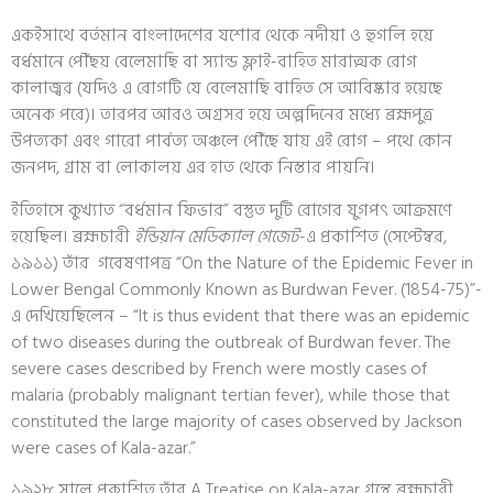
একইসাথে বর্তমান বাংলাদেশের যশোর থেকে নদীয়া ও হুগলি হয়ে
বর্ধমানে পৌঁছয় বেলেমাছি বা স্যান্ড ফ্লাই-বাহিত মারাত্মক রোগ
কালাজ্বর (যদিও এ রোগটি যে বেলেমাছি বাহিত সে আবিষ্কার হয়েছে
অনেক পরে)। তারপর আরও অগ্রসর হয়ে অল্পদিনের মধ্যে ব্রহ্মপুত্র
উপত্যকা এবং গারো পার্বত্য অঞ্চলে পৌঁছে যায় এই রোগ – পথে কোন
জনপদ, গ্রাম বা লোকালয় এর হাত থেকে নিস্তার পায়নি।
ইতিহাসে কুখ্যাত “বর্ধমান ফিভার” বস্তুত দুটি রোগের যুগপৎ আক্রমণে
হয়েছিল। ব্রহ্মচারী
ইন্ডিয়ান মেডিক্যাল গেজেট
-এ প্রকাশিত (সেপ্টেম্বর,
১৯১১) তাঁর গবেষণাপত্র “On the Nature of the Epidemic Fever in
Lower Bengal Commonly Known as Burdwan Fever. (1854-75)”-
এ দেখিয়েছিলেন – “It is thus evident that there was an epidemic
of two diseases during the outbreak of Burdwan fever. The
severe cases described by French were mostly cases of
malaria (probably malignant tertian fever), while those that
constituted the large majority of cases observed by Jackson
were cases of Kala-azar.”
১৯২৮ সালে প্রকাশিত তাঁর A Treatise on Kala-azar গ্রন্থে ব্রহ্মচারী