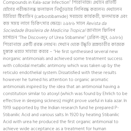
Compounds in Kala-azar Infection” শিরোনামে। এখানে প্রতিটি
যৌগের পরীক্ষালব্ধ ফলাফল নিখুঁতভাবে লিপিবদ্ধ করলেন। দেখালেন
ইউরিয়া স্টিবামিন (carbostibamide) সবচেয়ে কার্যকরী, ফলদায়ক এবং
কম সময় লাগে চিকিৎসার ক্ষেত্রে। ১৯৮৬ সালে
Revista da
Sociedade Brasileira de Medicina Tropical
জার্নালে ফিলিপ
মার্সডেন “The Discovery of Urea Stibamine” (এপ্রিল-জুন, ১৯৮৬)
শিরোনামে একটি প্রবন্ধ লেখেন। সেখান থেকে উদ্ধৃতি ব্রহ্মচারীর কাজকে
চুম্বকে ধরতে সাহায্য করবে – “He first synthesised several new
inorganic antimonials and achieved some treatment success
with colloidal metallic antimony which was taken up by the
reticulo endothelial system. Dissatisfied with these results
however he tumed his attention to organic aromatic
antimonials inspired by the idea that an antimonial having a
constitution similar to atoxyl (which was found by Ehrlich to be
effective in sleeping sickness) might prove useful in kala azar. In
1919 supported by the Indian research fund he prepared P-
Stibanilic Acid and various salts. In 1920 by heating Stibanilic
Acid with urea he produced the first organic antimonial to
achieve wide acceptance as a treatment for human