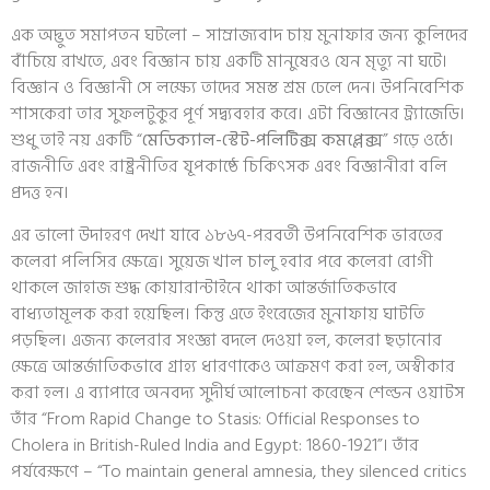
এক অদ্ভুত সমাপতন ঘটলো – সাম্রাজ্যবাদ চায় মুনাফার জন্য কুলিদের
বাঁচিয়ে রাখতে, এবং বিজ্ঞান চায় একটি মানুষেরও যেন মৃত্যু না ঘটে।
বিজ্ঞান ও বিজ্ঞানী সে লক্ষ্যে তাদের সমস্ত শ্রম ঢেলে দেন। উপনিবেশিক
শাসকেরা তার সুফলটুকুর পূর্ণ সদ্ব্যবহার করে। এটা বিজ্ঞানের ট্র্যাজেডি।
শুধু তাই নয় একটি “
মেডিক্যাল-স্টেট-পলিটিক্স
কমপ্লেক্স
” গড়ে ওঠে।
রাজনীতি এবং রাষ্ট্রনীতির যূপকাষ্ঠে চিকিৎসক এবং বিজ্ঞানীরা বলি
প্রদত্ত হন।
এর ভালো উদাহরণ দেখা যাবে ১৮৬৭-পরবর্তী উপনিবেশিক ভারতের
কলেরা পলিসির ক্ষেত্রে। সুয়েজ খাল চালু হবার পরে কলেরা রোগী
থাকলে জাহাজ শুদ্ধ কোয়ারান্টাইনে থাকা আন্তর্জাতিকভাবে
বাধ্যতামূলক করা হয়েছিল। কিন্তু এতে ইংরেজের মুনাফায় ঘাটতি
পড়ছিল। এজন্য কলেরার সংজ্ঞা বদলে দেওয়া হল, কলেরা ছড়ানোর
ক্ষেত্রে আন্তর্জাতিকভাবে গ্রাহ্য ধারণাকেও আক্রমণ করা হল, অস্বীকার
করা হল। এ ব্যাপারে অনবদ্য সুদীর্ঘ আলোচনা করেছেন শেল্ডন ওয়াটস
তাঁর “From Rapid Change to Stasis: Official Responses to
Cholera in British-Ruled India and Egypt: 1860-1921”। তাঁর
পর্যবেক্ষণে – “To maintain general amnesia, they silenced critics