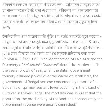
পরিবর্তন শুরু হল। আরেকটা পরিবর্তন হল – আসামের মানুষের মাঝে
চা পানের অভ্যেস তৈরি করে দেওয়া হল। পরিবর্তন হল পানাভ্যাসেরও।
৩,৫০,০০০-এর বেশি মানুষ এ রোগে মারা গিয়েছিল। আবার কোন কোন
হিসেবে এ সংখ্যা ২৫ লক্ষও হতে পারে। এ রোগে সেসময়ে মৃত্যুহার ছিল
৯০%।
উপনিবেশিক এবং সাম্রাজ্যবাদী পুঁজি এক গভীর সংকটের মুখে পড়লো –
মানুষ তথা চা বাগানের কুলিদের মৃত্যু আটকানো না গেলে চা উৎপাদন
হবেনা, মুনাফায় ঘাটতি পড়বে। আবার বিজ্ঞানীদের কাছে দুটি প্রশ্ন এলো –
(১) এ রোগ কিভাবে হয়? বাহক কে? (২) মৃত্যুকে প্রতিরোধ করা যাবে
কিভাবে। মেরি গিবসন তাঁর “The Identification of Kala-azar and the
Discovery of
Leishmania Donovani
” গবেষণাপত্রে জানাচ্ছেন – “In
the years following 1858, when the British government
formally assumed power over the whole of British India, the
government of Bengal became concerned by reports of an
epidemic of quinine-resistant fever occurring in the district of
Burdwan in Lower Bengal. The mortality was so great that the
population, the productivity of the land, and consequently the
government
revenue were greatly diminished
.”