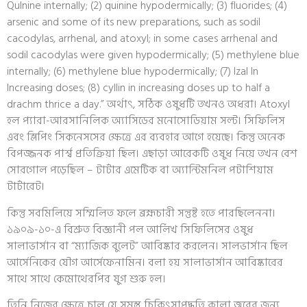
QuInine internally; (2) quinine hypodermically; (3) fluorides; (4)
arsenic and some of its new preparations, such as sodil
cacodylas, arrhenal, and atoxyl; in some cases arrhenal and
sodil cacodylas were given hypodermically; (5) methylene blue
internally; (6) methylene blue hypodermically; (7) Izal In
Increasing doses; (8) cyllin in increasing doses up to half a
drachm thrice a day.” অর্থাৎ, সঠিক ওষুধটি তখনও অধরা। Atoxyl
হল প্যারা-আরসানিলিক অ্যাসিডের মনোসোডিয়াম সল্ট। সিফিলিস
এবং স্লিপিং সিকনেসসের ক্ষেত্রে এর ব্যবহার আগে হয়েছে। কিন্তু অনেক
বিপজ্জনক পার্শ্ব প্রতিক্রিয়া ছিল। এছাড়া আরেকটি ওষুধ নিয়ে তখন বেশ
সোরগোল পড়েছিল – টার্টার এমেটিক বা অ্যান্টিমনিল পটাশিয়াম
টার্টারেট।
কিন্তু সবমিলিয়ে সম্মিলিত ফলে ব্রহ্মচারী সন্তুষ্ট হতে পারছিলেননা।
১৯০৯-১০-এ বিশ্রুত বিজ্ঞানী পল আর্লিখ সিফিলিসের ওষুধ
সালাভার্সান বা “ম্যাজিক বুলেট” আবিষ্কার করলেন। সালভার্সান ছিল
আর্সেনিকের যৌগ আর্সেফেনামিন। বলা হয় সালাভার্সান আবিষ্কারের
সাথে সাথে কেমোথেরপির যুগ শুরু হল।
তিনি নিজের ক্ষেত্রে চালু যে সমস্ত চিকিৎসাপদ্ধতি কালা জ্বরের জন্য