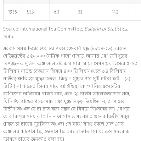
1936
53.5
6.3
3.1
14.2
Source: International Tea Committee,
Bulletin of Statistics
,
1946.
এরকম সময় দিয়েই শুরু হয় প্রথম ইঙ্গ-বর্মা যুদ্ধ (১৮২৪-২৬)। বেঙ্গল
রেজিমেন্টের ১৫০,০০০ সৈনিক গারো পাহাড়, আসাম এবং মণিপুরের
বিপজ্জনক দুর্ভেদ্য অঞ্চলে লড়াই করে মারা যায়। সেসময়ের হিসেবে ৫-১৩
মিলিয়ন পাউন্ড (বর্তমান হিসেবে ৪০০ মিলিয়ন থেকে ১.৪ বিলিয়ন
পাউন্ড) ক্ষতি হয় যুদ্ধের ফলে। কিন্তু এ যুদ্ধের পরে দুটি ঘটনা ঘটে – (১)
ব্রিটিশ পার্লামেন্ট চিনের সাথে ইস্ট ইন্ডিয়া কোম্পানির একচেটিয়া
বাণিজ্যের অধিকার নাকচ করে, এবং (২) চার্লস আলেকজান্ডার ব্রুস,
যিনি ইংল্যান্ডের পক্ষে সফল এই যুদ্ধে নেতৃত্ব দিয়েছিলেন, আসামের
বিস্তীর্ণ অঞ্চলে যে চা চাষ করা সম্ভব সে বিষয়ে নিঃসন্দেহ হন। এরপরে
আর বিশেষ সময় লাগেনি – আসাম ও সংলগ্ন অঞ্চলের বিস্তীর্ণ সবুজ
প্রান্তর চা চাষের সুরক্ষিত অঞ্চল। এর সাথে সাথে বদলে গেল এসব
অঞ্চলের টোপোগ্রাফি, ডেমোগ্রাফি এবং খাদ্যাভ্যাস। এই ব্রুস সাহেবকে
“ভারতে চায়ের জনক”ও বলা হয়।