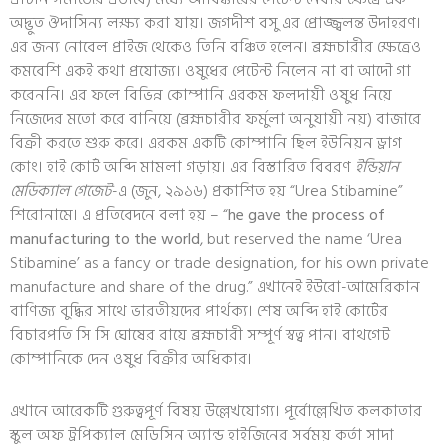
অদ্ভুত ঔদাসিন্য লক্ষ্য করা যায়। জগদীশ বসু এর প্রোজ্জ্বলন্ত উদাহরণ।
এর জন্য নোবেল প্রাইজ থেকেও তিনি বঞ্চিত হলেন। ব্রহ্মচারীর ক্ষেত্রেও
কমবেশি একই কথা প্রযোজ্য। ওষুধের পেটেন্ট নিলেন না বা আদৌ গা
করেননি। এর ফলে বিভিন্ন কোম্পানি এরকম ফলদায়ী ওষুধ নিয়ে
নিজেদের মতো করে বানিয়ে (ব্রহ্মচারীর ফর্মুলা অনুযায়ী নয়) বাজারে
বিক্রী করতে শুরু করে। এরকম একটি কোম্পানি ছিল ইউনিয়ন ড্রাগ
কোং। হাই কোর্ট অব্দি মামলা গড়ায়। এর বিস্তারিত বিবরণ
ইন্ডিয়ান
মেডিক্যাল গেজেট
-এ (জুন, ২৯১৬) প্রকাশিত হয় “Urea Stibamine”
শিরোনামে। এ প্রতিবেদনে বলা হয় – “
he gave the process of
manufacturing to the world
, but reserved the name ‘Urea
Stibamine’ as a fancy or trade designation, for his own private
manufacture and share of the drug.” এখানেই ইউরো-আমেরিকান
বাণিজ্য বুদ্ধির সাথে ভারতীয়দের পার্থক্য। শেষ অব্দি হাই কোর্টের
বিচারপতি সি সি ঘোষের রায়ে ব্রহ্মচারী সম্পূর্ণ স্বত্ব পান। বাথগেট
কোম্পানিকে দেন ওষুধ বিক্রীর অধিকার।
এখানে আরেকটি গুরুত্বপূর্ণ বিষয় উল্লেখযোগ্য। পূর্বোল্লেখিত কলকাতার
স্কুল অফ ট্রপিক্যাল মেডিসিন অ্যান্ড হাইজিনের সর্বময় কর্তা সাদা