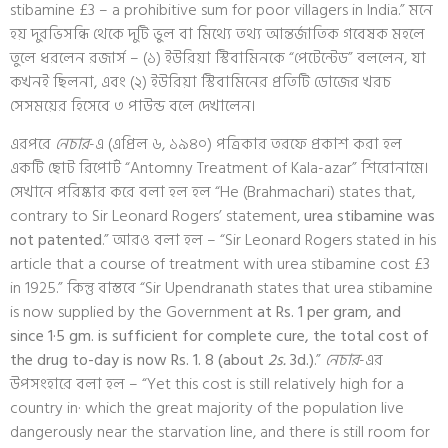
stibamine £3 – a prohibitive sum for poor villagers in India.” মনে
হয় দুরভিসন্ধি থেকে দুটি ভুল বা মিথ্যে তথ্য আন্তর্জাতিক গবেষক মহলে
তুলে ধরলেন রজার্স – (১) ইউরিয়া স্টিবামিনকে “পেটেন্টেড” বললেন, যা
কখনই ছিলনা, এবং (২) ইউরিয়া স্টিবামিনের প্রতিটি ডোজের খরচ
সেসময়ের হিসেবে ৩ পাউন্ড বলে দেখালেন।
এরপরে
নেচার
-এ (এপ্রিল ৬, ১৯৪০) পত্রিকার তরফে প্রকাশ করা হল
একটি ছোট রিপোর্ট “Antomny Treatment of Kala-azar” শিরোনামে।
সেখানে পরিষ্কার করে বলা হল হল “He (Brahmachari) states that,
contrary to Sir Leonard Rogers’ statement,
urea stibamine was
not patented
.” আরও বলা হল – “Sir Leonard Rogers stated in his
article that a course of treatment with urea stibamine cost £3
in 1925.” কিন্তু বাস্তবে “Sir Upendranath states that urea stibamine
is now supplied by the Government
at Rs. 1 per gram, and
since 1·5 gm. is sufficient for complete cure, the total cost of
the drug to-day is now Rs. 1. 8 (about
2s.
3d.)
.”
নেচার
-এর
উপসংহারে বলা হল – “Yet this cost is still relatively high for a
country in· which the great majority of the population live
dangerously near the starvation line, and there is still room for