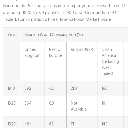
households. Per capita consumption per year increased from 1.1
pounds in 1820 to 5.9 pounds in 1900 and 9.6 pounds in 1931.”
Table 1: Consumption of Tea: International Market Share
Year
Share in World Consumption (%)
United
Rest of
Russia/USSR
North
Kingdom
Europe
America
(including
West
Indies)
1910
39.2
4.2
21.0
18.3
1920
56.4
6.9
Not
18.1
Available
1928
48.4
6.7
7.1
14.3