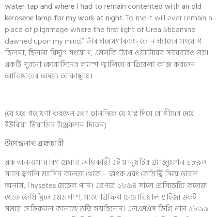
water tap and where I had to remain contented with an old
kerosene lamp for my work at night
. To me it will ever remain a
place of pilgrimage where the first light of Urea Stibamine
dawned upon my mind.” তাঁর গবেষণাকক্ষে কোন গ্যাসের সংযোগ
ছিলনা, ছিলনা বিদ্যুৎ সংযোগ, এমনকি ট্যাপ ওয়াটারের সরবরাহও নয়।
একটি পুরনো কেরোসিনের ল্যাম্প জ্বালিয়ে রাত্রিবেলা কাজ করতেন
আবিষ্কারের অদম্য আকাঙ্খায়।
S
S
S
S
h
h
h
h
(যে ঘরে গবেষণা করতেন এবং ডানদিকে যে যন্ত্র দিয়ে রোগীদের দেহে
a
a
a
a
r
r
r
r
ইউরিয়া স্টিবামিন ইঞ্জেকশন দিতেন)
e
e
e
e
o
o
o
o
n
n
n
n
f
g
t
l
উপেন্দ্রনাথ ব্রহ্মচারী
a
o
w
i
c
o
i
n
e
g
t
k
b
l
t
e
এক অনন্যসাধারণ মেধার অধিকারী এই মানুষটির গ্র্যাজুয়েশন ১৮৯৩
o
e
e
d
o
r
i
সালে হুগলি মহসিন কলেজ থেকে – অংক এবং কেমিস্ট্রি নিয়ে ডাবল
k
n
অনার্স, Thysetes মেডেল পান। এরপরে ১৮৯৪ সালে প্রেসিডেন্সি কলেজ
থেকে কেমিস্ট্রিতে এমএ পাশ, সাথে গ্রিফিথ মেমোরিয়াল প্রাইজ। একই
সময়ে মেডিক্যাল কলেজে ভর্তি হয়েছিলেন। এলএমএস ডিগ্রি পান ১৮৯৯