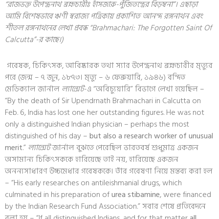
“রাজভক্ত উপেন্দ্রনাথ ব্রহ্মচারীঃ হাঁসজারু-পুঁজিতন্ত্রের বিড়ম্বনা”। এছাড়া
আমি বিশেষভাবে ঋণী স্বরাজ্য পত্রিকায় প্রকাশিত আনন্দ রঙ্গনাথন এবং
শীতল রঙ্গনাথনের লেখা প্রবন্ধ “Brahmachari: The Forgotten Saint Of
Calcutta”-র কাছে।)
গবেষক, চিকিৎসক, আবিষ্কারক তথা স্যার উপেন্দ্রনাথ ব্রহ্মচারীর মৃত্যুর
পরে (জন্ম – ৭ জুন, ১৮৭৩। মৃত্যু – ৬ ফেব্রুয়ারি, ১৯৪৬) বন্দিত
মেডিক্যাল জার্নাল
ল্যান্সেট
-এ “অবিচ্যুয়ারি” বিভাগে লেখা হয়েছিল –
“By the death of Sir Upendrnath Brahmachari in Calcutta on
Feb. 6, India has lost one her outstanding figures. He was not
only a distinguished Indian physician – perhaps the most
distinguished of his day –
but also a research worker of unusual
merit
.”
ল্যান্সেট
জার্নাল বুঝতে পেরেছিল ভারতবর্ষ শুধুমাত্র একজন
অসামান্য চিকিৎসককে হারিয়েছে তাই নয়, হারিয়েছে একজন
অনন্যসাধারণ উচ্চমেধার গবেষককে। তাঁর গবেষণা নিয়ে মন্তব্য করা হল
– “His early researches on antileishmanial drugs, which
culminated in his preparation of
urea stibamine
, were financed
by the Indian Research Fund Association.” সবার শেষে প্রতিবেদনে
বলা হয় – “If all distinguished Indians, and for that matter
all