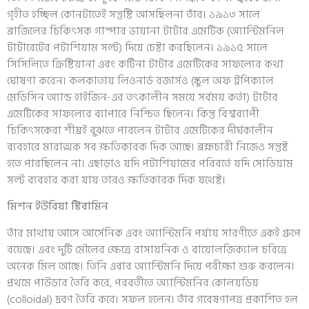
গৃহীত হচ্ছিল কোনটাতেই সন্তুষ্টি আসছিলনা তাঁর। ১৯১৩ সালে
ব্রাজিলের চিকিৎসক গাস্পার ভায়ানা টার্টার এমেটিক (অ্যান্টিমনিল
টার্টারেটের পটাশিয়াম সল্ট) দিয়ে চেষ্টা করছিলেন। ১৯১৫ সালে
সিসিলিতে ক্রিষ্টিয়ানা এবং কর্টিনা টার্টার এমেটিকের সাফল্যের কথা
ঘোষণা করেন। কলকাতায় লিওনার্ড রজার্সও (স্কুল অফ ট্রপিক্যাল
মেডিসিন অ্যান্ড হাইজিন-এর তৎকালীন সময়ে সর্বময় কর্তা) টার্টার
এমেটিকের সাফল্যের ব্যাপারে নিশ্চিত ছিলেন। কিন্তু বিশ্বব্যাপী
চিকিৎসকেরা শীঘ্রই বুঝতে পারলেন টার্টার এমেটিকের দীর্ঘকালীন
ব্যবহারে মারাত্মক সব ক্ষতিকারক দিক আছে। ব্রহ্মচারী নিজেও সন্তুষ্ট
হতে পারছিলেন না। এছাড়াও যদি পটাশিয়ামের পরিবর্তে যদি সোডিয়াম
সল্ট ব্যবহার করা যায় তারও ক্ষতিকারক দিক যথেষ্ট।
মিশন ইউরিয়া স্টিবামিন
তাঁর মাথায় আসে আর্সেনিক এবং অ্যান্টিমনি পর্যায় সারণীতে একই গ্রুপে
রয়েছে। এবং দুটি মৌলের ক্ষেত্রে রাসায়নিক ও বায়োলজিক্যাল চরিত্রে
অনেক মিল আছে। তিনি এবার অ্যান্টিমনি দিয়ে পরীক্ষা শুরু করলেন।
প্রথমে পাউডার তৈরি করে, পরবর্তীতে অ্যান্টিমনির কোলয়ডিয়
(colloidal) দ্রবণ তৈরি করে। সফল হলেন। তাঁর গবেষণাপত্র প্রকাশিত হল