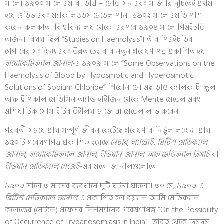
সালে। ১৯০০ সালে এমবি ডিগ্রি – মেডিসিন এবং সার্জারি দুটিতেই প্রথম
হয়ে গুডিভ এবং ম্যাকলিওডস মেডেল পান। ১৯০২ সালে এমডি পাশ
করেন কলকাতা বিশ্ববিদ্যালয় থেকে। এরপরে ১৯০৪ সালে পিএইচডি
অর্জন। বিষয় ছিল “Studies on Haemolysis”। তাঁর পিএইচডির
পেপারের সংক্ষিপ্ত এবং উন্নত চেহারার নতুন গবেষণাপত্র প্রকাশিত হয়
বায়োকেমিক্যাল জার্নাল
-এ ১৯০৯ সালে “Some Observations on the
Haemolysis of Blood by Hyposmotic and Hyperosmotic
Solutions of Sodium Chloride” শিরোনামে। এছাড়াও ক্যালকাটা স্কুল
অফ ট্রপিকাল মেডিসিন অ্যান্ড হাইজিন থেকে Mente মেডেল এবং
এশিয়াটিক সোসাইটির উইলিয়াম জোন্স মেডেল লাভ করেন।
পরবর্তী সময়ে প্রায় সম্পূর্ণ জীবন কেটেছে গবেষণার নির্ভুল লক্ষ্যে। প্রায়
১৫০টি গবেষণাপত্র প্রকাশিত হয়েছে
নেচার
,
ল্যান্সেট
,
ব্রিটিশ মেডিক্যাল
জার্নাল
,
বায়োকেমিক্যাল জার্নাল
,
ইন্ডিয়ান জার্নাল অফ মেডিক্যাল রিসার্চ
বা
ইন্ডিয়ান মেডিক্যাল গেজেট
-এর মতো জার্নালগুলোতে।
১৯০৩ সালে ৩ মাসের ব্যবধানে দুটি ঘটনা ঘটলো। ৩০ মে, ১৯০৩-এ
ব্রিটিশ মেডিক্যাল জার্নাল
-এ প্রকাশিত হল রয়্যাল আর্মি মেডিক্যাল
কলেজের (নেটলে) প্রফেসর লিশম্যানের গবেষণাপত্র “On the Possibility
of Occurrence of Trypanosomiasis in India”। ভারত থেকে “দমদম