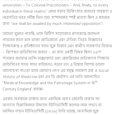
universities – To Colonial Practitioners – And, finally, to every
individual in these realms.” এদের সবার চিকিৎসার জগতের গবেষণা ও
অগ্রগতির খবর পৌঁছে দিতে হবে। সম্পাদকের স্পষ্ট ধারণা ছিল এ কাজের
জন্য “we shall be assailed by much
interested
opposition”।
আমরা বুঝতে পারছি, খোদ ব্রিটিশ সাম্রাজ্যের প্রাণকেন্দ্রে জগদ্দল
পাথরের মতো বসে থাকা আভিজাত্য এবং ঐতিহ্য-নির্ভর বিজ্ঞানের
শিক্ষাকেন্দ্র ও প্রতিষ্ঠানের সাথে মুক্ত চিন্তার এবং স্বাধীন গবেষণার বিরোধ
– বিশেষত মেডিসিনের জগতে – এহ বাহ্য একটি বিষয় ছিল। ১৯শ
শতকের প্রথমার্ধ অব্দি অক্সফোর্ড এবং কেমব্রিজের মেডিক্যাল শিক্ষায়
মেডিসিনের সাথে সাথে বাইবেলও পড়তে হত। এ বিষয়ে বিশেষ ভালো
আলোচনা পাওয়া যাবে জোয়ান লেন-এর সমৃদ্ধ গবেষণা গ্রন্থ
A Social
History of Medicine
এবং এন ডি জেউসন-এর অতি আলোচিত
th
“Medical Knowledge and the Patronage System in 18
Century England” প্রবন্ধে।
এরকম অবস্থাকে ভাঙ্গার জন্য একদিকে যেমন জেরেমি বেন্থাম সহ
অন্যান্য চিন্তাবিদদের উদ্যোগে ইউনিভার্সিটি কলেজ অফ লন্ডন বা
আদিতে লন্ডন ইউনিভার্সিটি (১৮২৬) তৈরি হয়েছে, অন্যদিকে মুক্ত