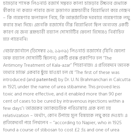
চামড়ার শাসক লিওনার্ড রজার্স সম্ভবত কালা চামড়ার উচ্চতর মেধাকে
স্বীকার না করতে পারার জন্য ক্রমাগত ব্রহ্মচারীর বিরোধিতা করে গেছেন
– কি গবেষণার ফলাফল নিয়ে, কি আন্তর্জাতিক দরবারে গবেষণাকে লঘু
করার মধ্য দিয়ে। এমনকি রজার্সের তীব্র বিরোধিতা ছিল অন্যতম একটি
কারণ যে জন্য ব্রহ্মচারী রয়্যাল সোসাইটির ফেলো হিসেবেও নির্বাচিত
হতে পারেননি।
নেচার
জার্নালে (ডিসেম্বর ১৬, ১৯৩৯) লিওনার্ড রজার্সের (যিনি ফেলো
অফ রয়্যাল সোসাইটি ছিলেন) একটি প্রবন্ধ প্রকাশিত হল “The
Antimony Treatment of Kala-azar” শিরোনামে। এ প্রতিবেদনে অনেক
তথ্যের মাঝে একবার ছুঁয়ে যাওয়া হল যে “The first of these was
introduced (and
patented
) by Dr. U. N. Brahmanchari in Calcutta
in 1921, under the name of urea stibamine. This proved less
toxic and more effective, and it enabled more than 90 per
cent of cases to be cured by intravenous injections within a
few days”। আজকের অ্যাকডেমিক পরিভাষায় একে বলা হয়
relativization – অর্থাৎ, কোন উপায়ে মূল বিষয়কে লঘু করে দেওয়া। এ
প্রতিবেদনেই পরে লিখলেন – “according to Napier, who in 1925
found a course of stibosan to cost £2
5s.
and one of urea