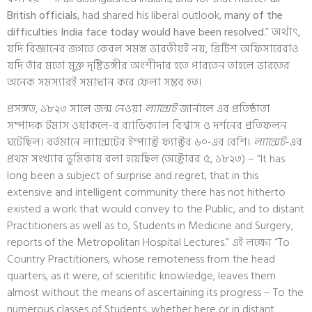
British officials
, had shared his liberal outlook,
many of the
difficulties India face today would have been resolved
.” অর্থাৎ,
যদি বিজ্ঞানের জগতে কেবল সমস্ত ভারতীয়ই নয়, ব্রিটিশ অফিসারেরাও
যদি তাঁর মতো মুক্ত দৃষ্টিভঙ্গীর অংশীদার হতে পারতেন তাহলে ভারতের
অনেক সমস্যারই সমাধান করে ফেলা সম্ভব হত।
প্রসঙ্গত, ১৮২৩ সালে জন্ম নেওয়া
ল্যান্সেট
জার্নালে এর প্রতিষ্ঠাতা
সম্পাদক টমাস ওয়াকলে-র র‍্যাডিক্যাল বিশ্বাস ও দর্শনের প্রতিফলন
ঘটেছিল। বর্তমানে ল্যান্সেটের ইম্প্যাক্ট ফ্যাক্টর ৬০-এর বেশি।
ল্যান্সেট
-এর
প্রথম সংখ্যার ভূমিকায় বলা হয়েছিল (অক্টোবর ৫, ১৮২৩) – “It has
long been a subject of surprise and regret, that in this
extensive and intelligent community there has not hitherto
existed a work that would convey to the Public, and to distant
Practitioners as well as to, Students in Medicine and Surgery,
reports of the Metropolitan Hospital Lectures.” এই লক্ষ্যে “To
Country Practitioners, whose remoteness from the head
quarters, as it were, of scientific knowledge, leaves them
almost without the means of ascertaining its progress – To the
numerous classes of Students, whether here or in distant