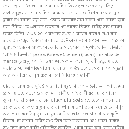
জানাচ্ছেন – “কালা-আজার নামটি যদিও বহুল ব্যবহৃত হয়, কিন্তু
যথোপযুক্ত নয়। এ নাম দিয়ে বোঝানো হয় যে এক বিশেষ ধরনের জ্বরে
ত্বকের রঙ কালো হয়ে যায়। এজন্য অনেকেই মনে করেন একে “কালা-জ্বর”
বলা উচিত।” অঞ্চলভেদে কতভাবে এর নামের ভিন্নতা ঘটেছে তার ব্যাখ্যা
করেন তিনি। ১৮২৪-২৫-এ যশোরে যখন এ রোগের প্রকোপ দেখা যায়
তখন একে “জ্বর-বিকার” বলা হত। এরই অন্যান্য নামগুলো হল – “দমদম
জ্বর”, “সাহেবদের রোগ”, “সরকারি অসুখ”, “কালা-দুঃখ”, “কালা-হাজার”
“আসাম ফিভার”, ponos (Greece), semieh (Sudan), malattia de
menssa (Sicily) ইত্যাদি। এসব থেকে কালাজ্বরের পৃথিবী জুড়ে ছড়িয়ে
পড়ার একটা আন্দাজ পাওয়া যায়। জলপাইগুড়িতে একে বলা হত “পুষ্করা”
আর আসামের মানুষ একে বলতো “সাহেবদের রোগ”।
যাহোক, আসামের সুবিস্তীর্ণ এলাকা জুড়ে চা বাগান তৈরি হল, “সাহেবদের
রোগ” ছড়িয়ে পড়তে শুরু করলো স্থানীয় অধিবাসী এবং চা বাগানের
কুলি তথা শ্রমিকদের মাঝে। গ্রামকে গ্রাম উজাড় হয়ে যেতে লাগলো এই
ব্ল্যাক ডেথ বা কৃষ্ণ মৃত্যুর থাবায়। তখন আড়কাঠিদের দিয়ে ছোটনাগপুর
অঞ্চলে থেকে দরিদ্র, ভুখা মানুষদের নিয়ে আসা হল চা বাগানের কুলি
হিসেবে। চা বাগান তৈরির মধ্য দিয়ে আগেই আসাম এবং গারো পার্বত্য
অঞ্চলের টোপোগ্রাফি পরিবর্তিত হয়েছিল। এবার নতুন করে ডেমোগ্রাফির