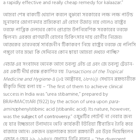
a rapidly effective and really cheap remedy for kalaazar.”
আমরা শেষ বাক্যটি খেয়াল করলে বুঝবো সরকারের লক্ষ লক্ষ পাউন্ড
মুনাফার জোগানদার শ্রমিকেরা এই রোগে উজাড় হয়ে গেলেও রাষ্ট্রের
তরফে পাব্লিক হেলথের কোন প্রোগ্রাম উপনিবেশিক সরকারের তরফে
ছিলনা। এরকম প্রাণঘাতী রোগের চিকিৎসার দায় রোগীর নিজের।
আজকের ভারতবর্ষে সার্বজনীন টিকাকরণ নিয়ে রাষ্ট্রের তরফে যে পলিসি
পঙ্গুতা তার মধ্যে কি সেদিনের কোন ছায়া আমরা দেখতে পাচ্ছি?
নেচার
-এর সংবাদের অনেক আগে ডবল্যু এইচ গ্রে এবং জে ডবল্যু ট্রেভান-
এর একটি দীর্ঘ প্রবন্ধ প্রকাশিত হয়
Transactions of the Tropical
Medicine and Hygiene
-এ (১৫ অক্টোবর, ১৮৩১)। সেখানে ব্রহ্মচারীকে
স্বীকৃতি দিয়ে বলা হয় – “The first of them to achieve clinical
success in India was “urea stibamine,” prepared by
BRAHMACttARI (1922) by the action of urea upon
para-
amino
phenylstibinic acid (stibanilic acid). Its nature, however,
was the
subject of controversy
.” ওষুধটির পেটেন্ট না নেবার জন্য
যে যার ইচ্ছেমতো উপাদানে অতি কার্যকরী ইউরিয়া স্টিবামিন তৈরি করে
বাজারে আনে। একজন ভদ্রলোকের মতো ব্রহ্মচারী এর উত্তর দিয়েছিলেন
নেচার
-এ (জুন ২৯, ১৯৪০)। সেখানে তিনি বলেন – “the divergent