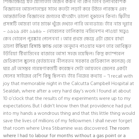
শিক্ষাক্ষেত্রে যত যোগ্যতাই অর্জন করুন না কেন তিনি উপনিবেশিক
বিজ্ঞানের আমলাতন্ত্রের সাথে কতটা লড়াই করে উঠতে পারছেন এবং
আন্তর্জাতিক বিজ্ঞানের জগতের ঘাঁৎঘোঁৎ ভালো বুঝতেন কিনা। দ্বিতীয়
প্রসঙ্গটি আমরা তার মাঝে খুঁজে দেখতে পারি অন্যভাবে। তাঁর নাম দুবার
– ১৯২৯ এবং ১৯৪৬ – নোবেলের তালিকায় নমিনেশন পাওয়া সত্ত্বেও
কেন নোবেল পুরষ্কার পেলেননা । আর প্রথম ক্ষেত্রে এটা জেনে রাখা
ভালো
ইন্ডিয়া রিসার্চ ফান্ড
থেকে অনুদান পাওয়ার দরুণ তার আবিষ্কৃত
ইউরিয়া স্টিবামিনের বাজারে আসা সহজ হয়েছিল। কিন্তু ক্যাম্পবেল
মেডিক্যাল স্কুলের (বর্তমানের নীলরতন সরকার মেডিক্যাল কলেজ) যে
ঘরে এই অসম্ভব গবেষণাকর্মটি করেছেন সেটা আয়তনে জেলের একটা
সেলের সাইজের বেশি কিছু ছিলনা। তাঁর নিজের কথায় – “I recall with
joy that memorable night in the Calcutta Campbell Hospital at
Sealdah, where after a very hard day’s work I found at about
10 o’clock that the results of my experiments were up to my
expectations. But I didn’t know then that providence had put
into my hands a wondrous thing and that this little thing would
save the lives of millions of my fellowmen. I shall never forget
that room where Urea Stibamine was discovered.
The room
where I had to labour for months without a gas point or a