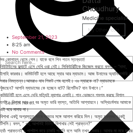
Datta
Choudhury
Medicine specialist
My Other Posts
September 21, 2023
8:25 am
No Comments
সব কোলাহল থেমে গেল। যাকে বলে পিন পতন স্তব্ধতা!
নিউটাউনের ফ্ল্যাটে এসে দেখি ওরা নেই। সিকিউরিটিকে জিজ্ঞেস করতে বলল, – “দাদা,
ইলাহি কারবার। কমিউনিটি হলে আছে স্যার আর ম্যাডাম। আজ উনাদের অ্যানিভার্সারি।
সবার নিমত্তন্ন।আমরাও যাব শিফট শেষ হলেই। ওঃ স্যারকে না? ম্যাডামকে
খুঁজছেন? আপনি ম্যাডামের কে হচ্ছেন বটে? রিলেটিভ? যান উখানে।”
কমিউনিটি হলে এসে দেখি সত্যিই ব্যাপার এলাহি। পান ভোজনে গমগম করছে বিশাল
হলটা। বিশাখা আর ওর বর অমৃত ভারি ব্যস্ত, অতিথি আপ্যায়নে। অস্থিচর্মসার আমাকে
এই ঘরে মানায় না।
বিশাখা একটু অপ্রস্তুত ভাবে অমৃতর সঙ্গে আলাপ করিয়ে দিল। অমৃত দ্রব্যগুণেএকটু
টিপসি। বলল, ” ওঃ, আপনিই তিনি? বিশাখার সেই প্রাক্তন?”
হ্যাঁ৷ প্রাক্তনই। পাশটাশ করে চাকরি পাইনি বলে আমি তখন বেকার। আমার মা মরে যাবার