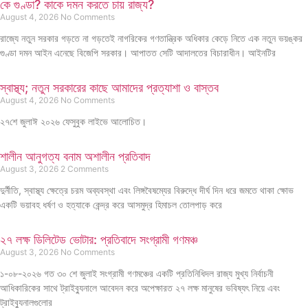
কে গুণ্ডা? কাকে দমন করতে চায় রাজ্য?
August 4, 2026
No Comments
রাজ্যে নতুন সরকার গড়তে না গড়তেই নাগরিকের গণতান্ত্রিক অধিকার কেড়ে নিতে এক নতুন ভয়ঙ্কর
গুণ্ডা দমন আইন এনেছে বিজেপি সরকার। আপাতত সেটি আদালতের বিচারাধীন। আইনটির
স্বাস্থ্য; নতুন সরকারের কাছে আমাদের প্রত্যাশা ও বাস্তব
August 4, 2026
No Comments
২৭শে জুলাঈ ২০২৬ ফেসুবুক লাইভে আলোচিত।
শালীন আনুগত্য বনাম অশালীন প্রতিবাদ
August 3, 2026
2 Comments
দুর্নীতি, স্বাস্থ্য ক্ষেত্রে চরম অব্যবস্থা এবং লিঙ্গবৈষম্যের বিরুদ্ধে দীর্ঘ দিন ধরে জমতে থাকা ক্ষোভ
একটি ভয়াবহ ধর্ষণ ও হত্যাকে কেন্দ্র করে আসমুদ্র হিমাচল তোলপাড় করে
২৭ লক্ষ ডিলিটেড ভোটার: প্রতিবাদে সংগ্রামী গণমঞ্চ
August 3, 2026
No Comments
১-০৮-২০২৬ গত ৩০ শে জুলাই সংগ্রামী গণমঞ্চের একটি প্রতিনিধিদল রাজ্য মুখ্য নির্বাচনী
আধিকারিকের সাথে ট্রাইব্যুনালে আবেদন করে অপেক্ষারত ২৭ লক্ষ মানুষের ভবিষ্যৎ নিয়ে এবং
ট্রাইব্যুনালগুলোর