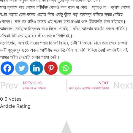
সারা ক্লাসে আর শেষের ক’মিনিট কোনও কথা বলল না কেউ। স্যারও না। ক্লাস শেষের
ঘণ্টা পড়তে রোল কলের খাতাটা নিয়ে একটু ঝুঁকে পড়া অবসন্ন ভঙ্গিতে স্যার বেরিয়ে
গেলেন। মনে হল উনিও আমার এই দুঃসহ হতে চাওয়া শুনে রিটায়ার্ডই হতে চাইছেন।
আজকেও সবাইকে নিস্তব্ধ করে দিতে পেরেছি। যদিও আসবার কারণটা বলতে পারিনি।
সত্যিই রিটায়ার্ড হয়ে যাব জীবন থেকে শিগগিরই।
এসেছিলাম, আমারই মায়ের গলার তিনভরির হার, যেটা বিশাখাকে, মানে তার ভেবে নেওয়া
ভাবী পুত্রবধূর হাতে একদা আশীর্বাদ করে দিয়েছিল মা, যদি ফিরিয়ে দেয়! কপর্দকহীন এই
আমার অষ্টম কেমোটা নেবার পয়সা নেই।
Prev
Next
PREVIOUS
NEXT
খুপরির গল্প ১৪: অভিনয়
কারণ সুধা – হেপাটিক এনসেফালোপ্যাথি
0
0
votes
Article Rating