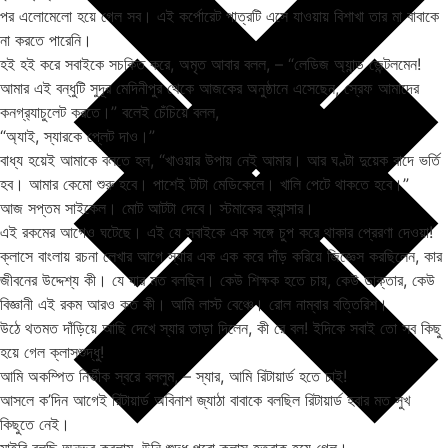
পর এলোমেলো হয়ে গেল সব। এই কর্পোরেট পাত্রটি এসে যাওয়ায় বিশাখা তার মা বাবাকে
না করতে পারেনি।
হই হই করে সবাইকে সচকিত করে, অমৃত আবার বলল, – “লেডিজ অ্যান্ড জেন্টলমেন!
আমার এই বন্ধুটি সুদূর মেদিনীপুর থেকে আজকের অনুষ্ঠানে এসেছেন, স্রেফ আমাদের
কনগ্র
্যাচুলেট করতে।” বলেই চেঁচিয়ে বলল,
“অ্যাই, স্যারকে প্লেট দাও।”
বাধ্য হয়েই আমাকে বলতে হল, “খাওয়ার উপায় নেই আমার। আর ঘণ্টা দুয়েক বাদে ভর্তি
হব। আমার কেমো শুরু হবে। পাশেই টাটা মেডিকেলে। খালি পেটে থাকতে হবে।”
আজ সপ্তম সাইকেল। মোট আটটা দেবে। স্টমাকের ক্যান্সার।
এই রকমের আগেও ঘটেছে। এই যে সবাইকে এক সঙ্গে চুপ করে থাকার প্রেরণা দেওয়া!
ক্লাসে বাংলায় রচনা লেখার আগে স্যার এক এক করে দাঁড় করিয়ে জিজ্ঞেস করছিলেন, কার
জীবনের উদ্দেশ্য কী। যে যার মত বলছিল। কেউ শিক্ষক হতে চায়, কেউ ডাক্তার, কেউ
বিজ্ঞানী এই রকম আরও কত কী। আমি লাস্ট বেঞ্চে। রোল নাম্বার বত্তিরিশ।
উঠে থতমত দাঁড়িয়ে আছি দেখে স্যার তাড়া দিলেন, কী রে বল! ইদিকে সবাই তো সব কিছু
হয়ে গেল ক্লাসশুদ্ধু!
আমি অকম্পিত নির্ভীক স্বরে বললুম, – স্যার, আমি রিটায়ার্ড হতে চাই!
আসলে ক’দিন আগেই রিটায়ার্ড অবিনাশ জ্যাঠা বাবাকে বলছিল রিটায়ার্ড হবার মত সুখ
কিছুতে নেই।
মাইরি বলছি অনুভব করলাম, উনি শুদ্ধ পুরো ক্লাস হতবাক হয়ে গেল।