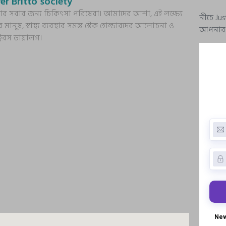
er Britto society
্য আর সবার জন্য চিকিৎসা পরিষেবা। আমাদের আশা, এই লক্ষ্যে
নীচে Ju
র মানুষ, স্বাস্থ্য ব্যবস্থার সমস্ত স্টেক হোল্ডারদের আলোচনা ও
আপনার প্
ক্টরস ডায়ালগ।