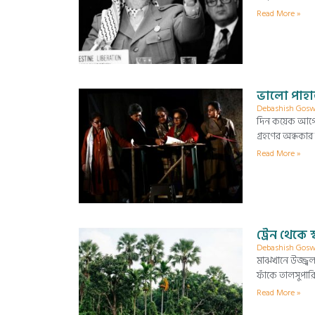
Read More »
ভালো পাহা
Debashish Gos
দিন কয়েক আগেই
গ্রহণের অন্ধকা
Read More »
ট্রেন থেকে
Debashish Gos
মাঝখানে উজ্জ্ব
ফাঁকে তালসুপারি
Read More »