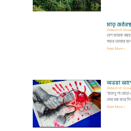
মাতৃ জঠরস্থ
Debashish Gos
বেশ কয়েক বছর আ
সফর আমার মনে য
Read More »
অভয়া আন্দো
Debashish Gos
“মজনু শা ঘোড়া 
দোর বন্ধ করে দ
Read More »