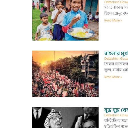
Debashish Gos
সহরচনাকারঃ পার
মিলের মেনুর বদ
Read More »
বাংলার মুখ
Debashish Gos
মিছিল নেমেছিল
তুলে, বাতাসে স্
Read More »
যুদ্ধ যুদ্ধ
Debashish Gos
হান্টিংটনের সভ্
ছড়িয়েছিল সন্