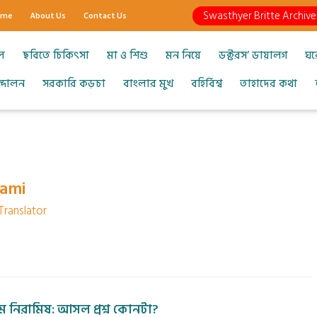
Swasthyer Britte Archive
ome
About Us
Contact Us
ল
ছবিতে চিকিৎসা
মা ও শিশু
মন নিয়ে
ডক্টরস’ ডায়ালগ
ঘর
আন্দোলন
সরকারি কড়চা
বাংলার মুখ
বহির্বিশ্ব
তাহাদের কথা
ami
Translator
 নিরামিষ: আসল প্রশ্ন কোনটা?