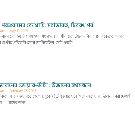
 পরশুরামের ক্রোধাগ্নি, মহাভারত, চিত্ররথ পর্ব
wami
May 11, 2025
গে এক ২৫ বৈশাখে সদ্য সিংহাসনে আসীন এক উদ্ধত দর্পিত রাষ্ট্রনায়কের কলকাতা
ে তীব্র প্রতিবাদী ক্রোধ জাগিয়েছিল, সেটা একটা
লনের জোয়ার-ভাঁটা : উজানের স্বপ্নসন্ধান
wami
February 25, 2025
থেকে আহত হয়ে পড়ে গেলেন, বুকে হেঁটে গৃহস্থের ঘরে গিয়ে দরজায় ঘা দিলেন, তারা দেখেই
িল। … যাদের জন্য