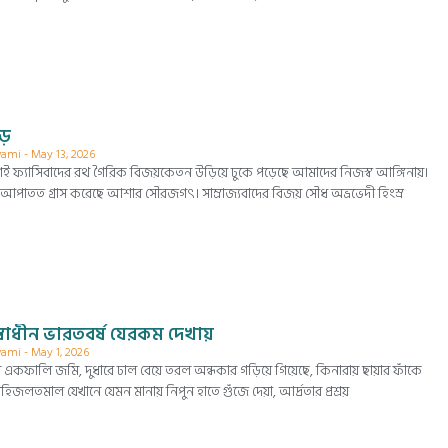
ড়
wami
May 13, 2026
 ফ্যাসিবাদের রথ গৈরিক বিজয়কেতন উড়িয়ে ঢুকে পড়েছে আমাদের নিজস্ব আঙ্গিনায়।
র আপাতত গ্রাস করেছে আশার সৌরজগৎ। সাম্রাজ্যবাদের বিজয় সৌধ অভ্রভেদী হিংস্র
 স্বাধীন ভারতবর্ষ যেরকম দেখায়
wami
May 1, 2026
ল একফালি জমি, দুধারে ঢাল বেয়ে তরল অন্ধকার গড়িয়ে গিয়েছে, কিনারায় ছায়ার ফাঁকে
হিজলতমাল যেখানে যেমন মানায় নিপুন হাতে গুঁজে দেয়া, আর্দ্রতার প্রশ্রয়