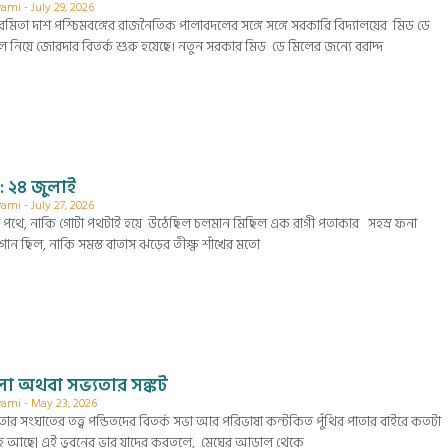
wami
July 29, 2026
মিতা দাশ পশ্চিমবঙ্গের রাজনৈতিক পালাবদলের সঙ্গে সঙ্গে সরকারি বিদ্যালয়ের মিড ডে
ল নিয়ে জোরদার বিতর্ক শুরু হয়েছে। নতুন সরকার মিড ডে মিলের জন্যে বরাদ্দ
: ২৪ জুলাই
wami
July 27, 2026
 পথে, নাকি গোটা পথটাই হয়ে উঠেছিল চলমান মিছিল এক রাগী পতাকার সহস্র ফনা
লোগান ছিল, নাকি সমস্ত বাতাস ঝড়ের তীক্ষ্ণ শাঁখের মতো
 খেলা অথবা সভ্যতার সঙ্কট
wami
May 23, 2026
যতার সংঘাতের তত্ত্ব পন্ডিতদের বিতর্ক সভা আর পরিভাষা কন্টকিত পুঁথির পাতার বাইরে কতটা
দেহ আছে| এই ভুবনের ভার যাদের করতলে, মেঘের আড়াল থেকে