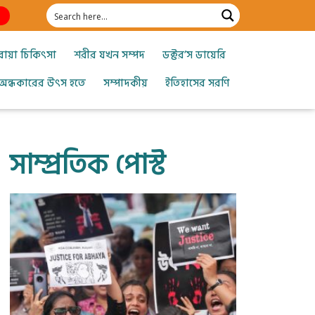
োয়া চিকিৎসা
শরীর যখন সম্পদ
ডক্টর’স ডায়েরি
অন্ধকারের উৎস হতে
সম্পাদকীয়
ইতিহাসের সরণি
সাম্প্রতিক পোস্ট